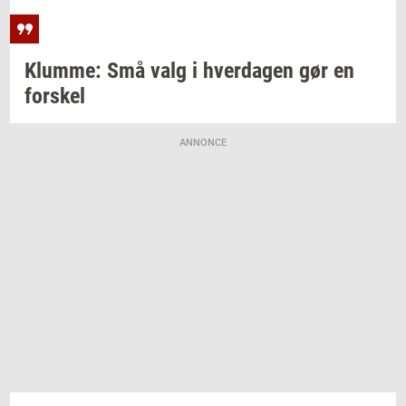
Klum­me:
Små valg i
hver­da­gen
gør en
for­skel
ANNONCE