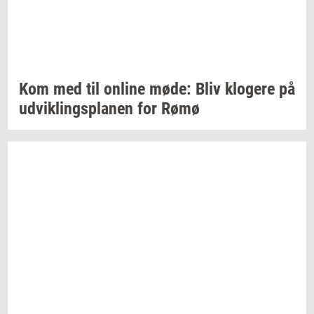
Kom med til
on­li­ne
møde: Bliv
klo­ge­re
på
ud­vik­lings­pla­nen
for Rømø