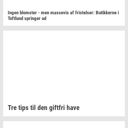
Ingen
blom­ster
- men
mas­se­vis
af
fri­stel­ser:
Bu­tik­ker­ne
i
Toft­lund
sprin­ger
ud
Tre tips til den
gift­fri
have