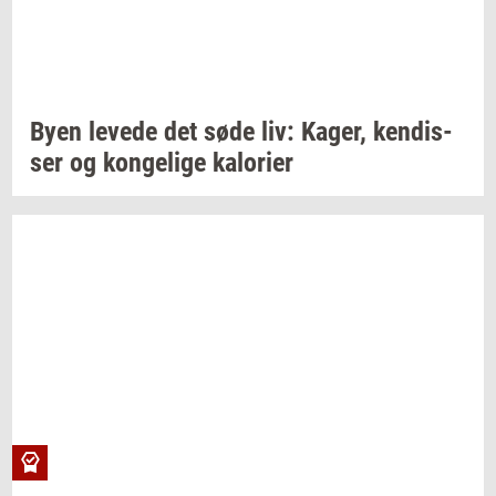
Byen
le­ve­de
det søde liv:
Kager,
ken­dis­
ser
og
kon­ge­li­ge
kal­o­ri­er