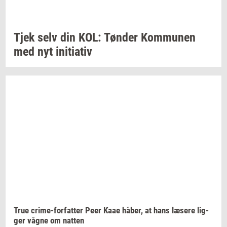
Tjek selv din KOL:
Tøn­der
Kom­mu­nen
med nyt
ini­ti­a­tiv
True
crime-​forfatter
Peer Kaae
håber,
at hans
læ­se­re
lig­
ger
vågne om
nat­ten