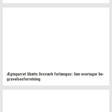
Æg­te­par­ret
Skøtts
livs­værk
for­læn­ges:
Søn
over­ta­ger
be­
gra­vel­ses­for­ret­ning