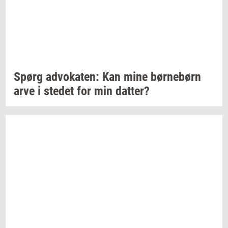
Spørg
ad­vo­ka­ten:
Kan mine
bør­ne­børn
arve i
ste­det
for min
dat­ter?