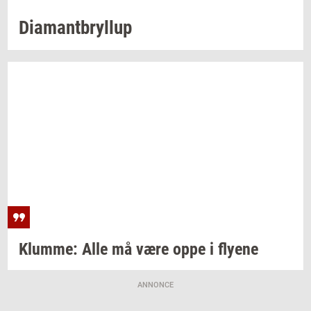
Di­a­mant­bryl­lup
Klum­me:
Alle må være oppe i
fly­e­ne
ANNONCE