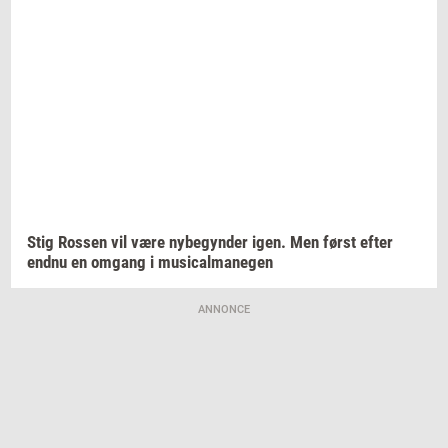
Stig
Ros­sen
vil være
ny­be­gyn­der
igen. Men først efter
endnu en
om­gang
i
mu­si­cal­ma­ne­gen
ANNONCE