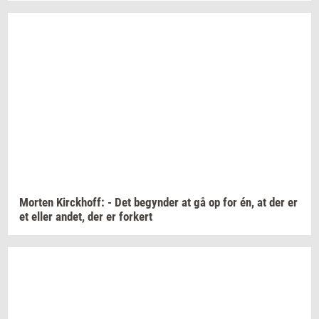
Mor­ten
Kirck­hoff:
- Det
be­gyn­der
at gå op for én, at der er
et eller
andet,
der er
for­kert