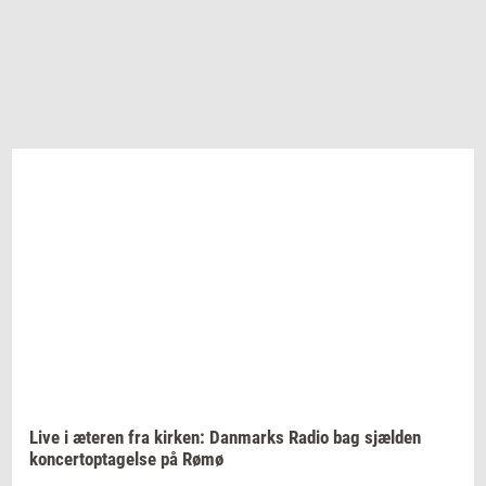
Live i
æte­ren
fra
kir­ken:
Dan­marks
Radio bag
sjæl­den
kon­cer­t­op­ta­gel­se
på Rømø