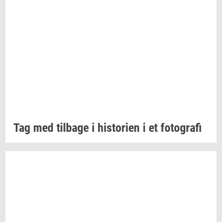
Tag med
til­ba­ge
i
hi­sto­ri­en
i et
fo­to­gra­fi