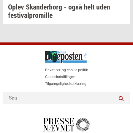
Oplev
Skan­der­borg
- også helt uden
festi­val­pro­mil­le
Privatlivs- og cookie-politik
Cookieindstillinger
Tilgængelighedserklæring