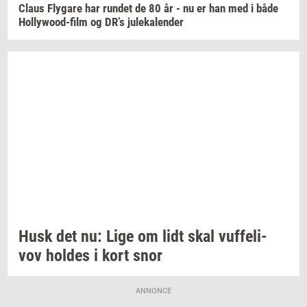
Claus
Fly­ga­re
har
run­det
de 80 år - nu er han med i både
Hollywood-​film
og DR’s
ju­le­ka­len­der
Husk det nu: Lige om lidt skal
vuffeli-​
vov
hol­des
i kort snor
ANNONCE