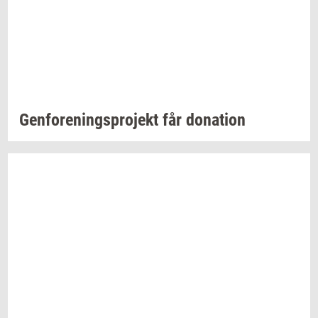
Gen­for­e­nings­pro­jekt
får
do­na­tion