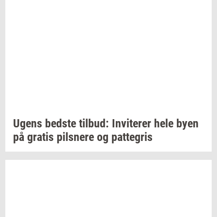
Ugens
bed­ste
til­bud:
In­vi­te­rer
hele byen
på
gra­tis
pils­ne­re
og
pat­te­gris