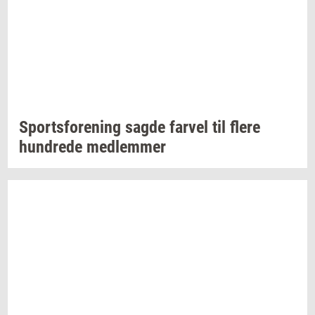
Sport­s­for­e­ning
sagde
far­vel
til flere
hund­re­de
med­lem­mer