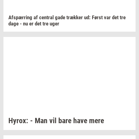
Af­spær­ring
af
cen­tral
gade
træk­ker
ud: Først var det tre
dage - nu er det tre uger
Hyrox:
- Man vil bare have mere