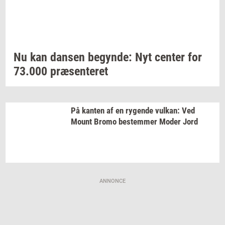
Nu kan
dan­sen
be­gyn­de:
Nyt
cen­ter
for
73.000
præ­sen­te­ret
På
kan­ten
af en
ry­gen­de
vulkan:
Ved
Mount Bromo
be­stem­mer
Moder Jord
ANNONCE