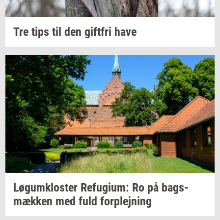
Tre tips til den
gift­fri
have
Løgum­klo­ster
Re­fu­gi­um:
Ro på
bags­
mæk­ken
med fuld
for­plej­ning