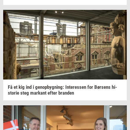
Få et kig ind i
genop­byg­ning:
In­ter­es­sen
for
Bør­sens
hi­
sto­rie
steg
mar­kant
efter
bran­den