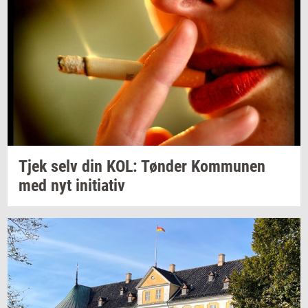
Tjek selv din KOL:
Tøn­der
Kom­mu­nen
med nyt
ini­ti­a­tiv