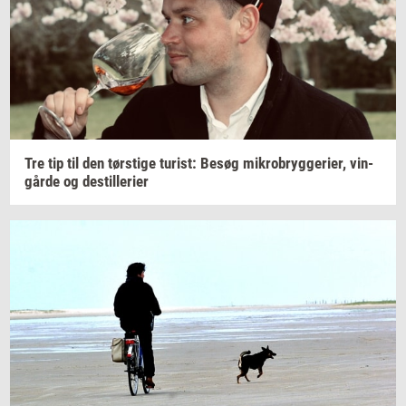
Tre tip til den
tørsti­ge
turist:
Besøg
mi­kro­bryg­ge­ri­er,
vin­
går­de
og
destil­le­ri­er