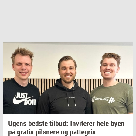
Ugens
bed­ste
til­bud:
In­vi­te­rer
hele byen
på
gra­tis
pils­ne­re
og
pat­te­gris