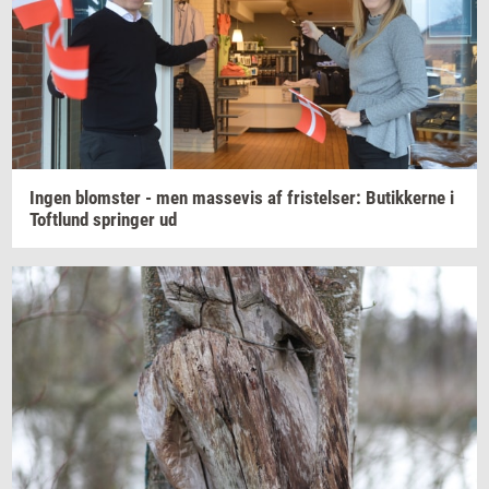
Ingen
blom­ster
- men
mas­se­vis
af
fri­stel­ser:
Bu­tik­ker­ne
i
Toft­lund
sprin­ger
ud