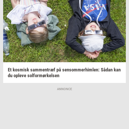
Et
kos­misk
sam­men­træf
på
sen­som­mer­him­len:
Sådan kan
du
op­le­ve
sol­for­mør­kel­sen
ANNONCE