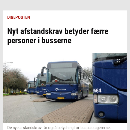
DIGEPOSTEN
Nyt afstandskrav betyder færre
personer i busserne
De nye afstandskrav får også betydning for buspassagererne.