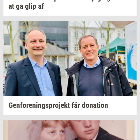
at gå glip af
Gen­for­e­nings­pro­jekt
får
do­na­tion