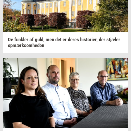
De
funk­ler
af guld, men det er deres
hi­sto­ri­er,
der
stjæ­ler
op­mærk­som­he­den