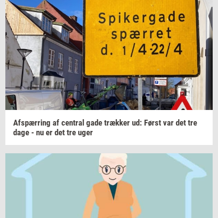
Af­spær­ring
af
cen­tral
gade
træk­ker
ud: Først var det tre
dage - nu er det tre uger