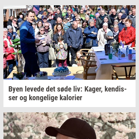
Byen
le­ve­de
det søde liv:
Kager,
ken­dis­
ser
og
kon­ge­li­ge
kal­o­ri­er