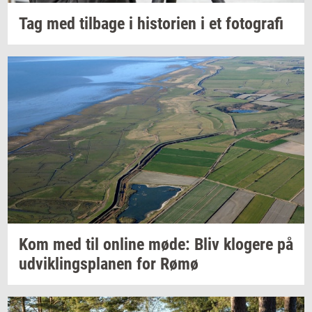
Tag med
til­ba­ge
i
hi­sto­ri­en
i et
fo­to­gra­fi
Kom med til
on­li­ne
møde: Bliv
klo­ge­re
på
ud­vik­lings­pla­nen
for Rømø