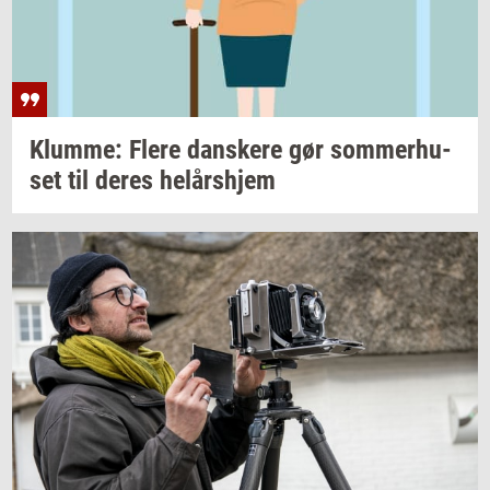
Klum­me: Flere
dan­ske­re
gør
som­mer­hu­
set
til deres
helårs­hjem