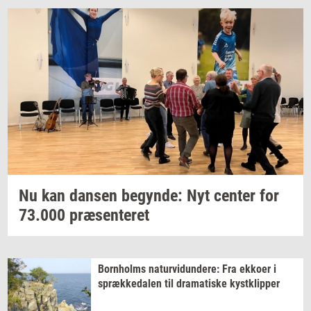
Nu kan
dan­sen
be­gyn­de:
Nyt
cen­ter
for
73.000
præ­sen­te­ret
Born­holms
na­tur­vi­dun­de­re:
Fra
ek­ko­er
i
spræk­ke­da­len
til
dra­ma­ti­ske
kyst­klip­per