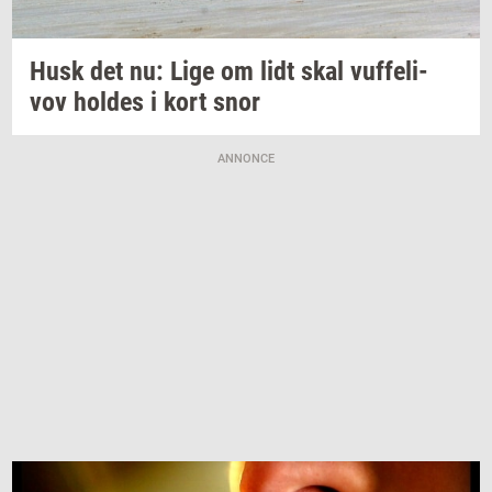
Husk det nu: Lige om lidt skal
vuffeli-​
vov
hol­des
i kort snor
ANNONCE