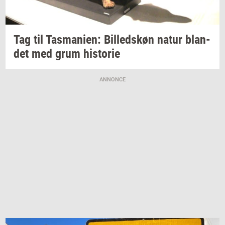
Tag til
Tas­ma­ni­en:
Bil­leds­køn
natur
blan­
det
med grum
hi­sto­rie
ANNONCE