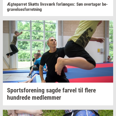
Æg­te­par­ret
Skøtts
livs­værk
for­læn­ges:
Søn
over­ta­ger
be­
gra­vel­ses­for­ret­ning
Sport­s­for­e­ning
sagde
far­vel
til flere
hund­re­de
med­lem­mer