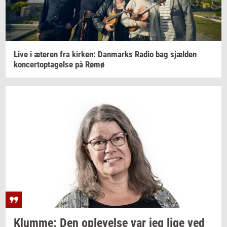
Live i
æte­ren
fra
kir­ken:
Dan­marks
Radio bag
sjæl­den
kon­cer­t­op­ta­gel­se
på Rømø
Klum­me:
Den
op­le­vel­se
var jeg lige ved