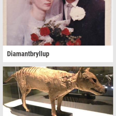
Di­a­mant­bryl­lup