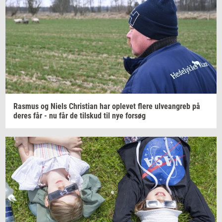
Ras­mus
og Niels
Chri­sti­an
har
op­le­vet
flere
ul­ve­an­greb
på
deres får - nu får de
til­skud
til nye
for­søg