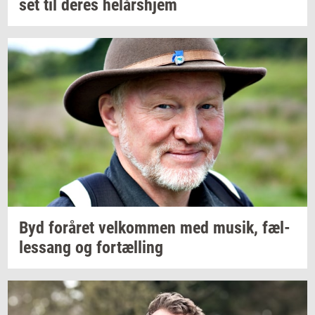
set
til deres
helårs­hjem
Byd
for­å­ret
vel­kom­men
med
musik,
fæl­
les­sang
og
for­tæl­ling