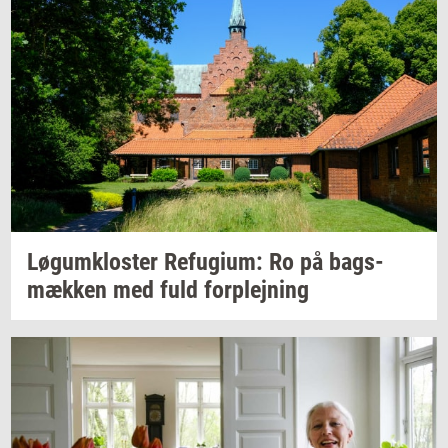
Løgum­klo­ster
Re­fu­gi­um:
Ro på
bags­
mæk­ken
med fuld
for­plej­ning