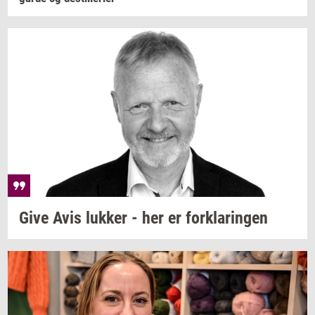
Give Avis
luk­ker
- her er
for­kla­rin­gen