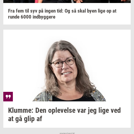
Fra fem til syv på ingen tid: Og så skal byen lige op at
runde 6000
ind­byg­ge­re
Klum­me:
Den
op­le­vel­se
var jeg lige ved
at gå glip af