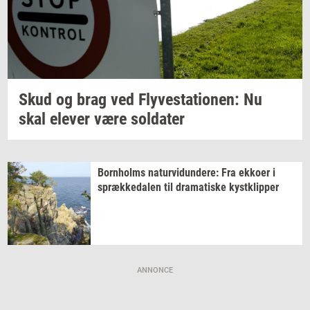
Skud og brag ved
Fly­ve­sta­tio­nen:
Nu
skal
ele­ver
være
sol­da­ter
Born­holms
na­tur­vi­dun­de­re:
Fra
ek­ko­er
i
spræk­ke­da­len
til
dra­ma­ti­ske
kyst­klip­per
ANNONCE