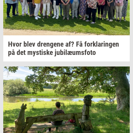
Hvor blev
dren­ge­ne
af? Få
for­kla­rin­gen
på det
mysti­ske
ju­bilæums­fo­to