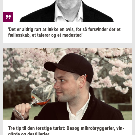
'Det er
al­drig
rart at lukke en avis, for så
for­svin­der
der et
fæl­les­skab,
et
ta­le­rør
og et
mø­de­sted'
Tre tip til den
tørsti­ge
turist:
Besøg
mi­kro­bryg­ge­ri­er,
vin­
går­de
og
destil­le­ri­er