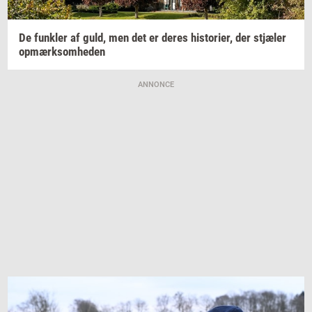
De
funk­ler
af guld, men det er deres
hi­sto­ri­er,
der
stjæ­ler
op­mærk­som­he­den
ANNONCE