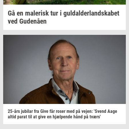
Gå en
ma­le­risk
tur i
gul­dal­der­land­ska­bet
ved
Gu­denå­en
25-års
ju­bilar
fra Give får roser med på
vejen:
'Svend
Aage
altid parat til at give en
hjæl­pen­de
hånd på
tværs'