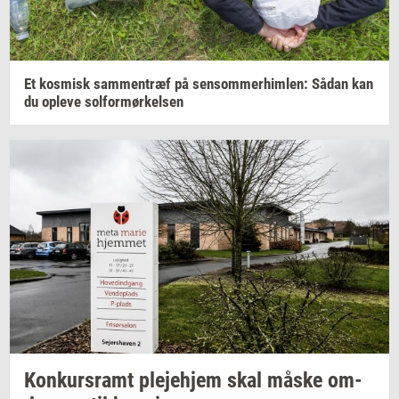
Et
kos­misk
sam­men­træf
på
sen­som­mer­him­len:
Sådan kan
du
op­le­ve
sol­for­mør­kel­sen
Kon­kurs­ramt
ple­je­hjem
skal måske
om­