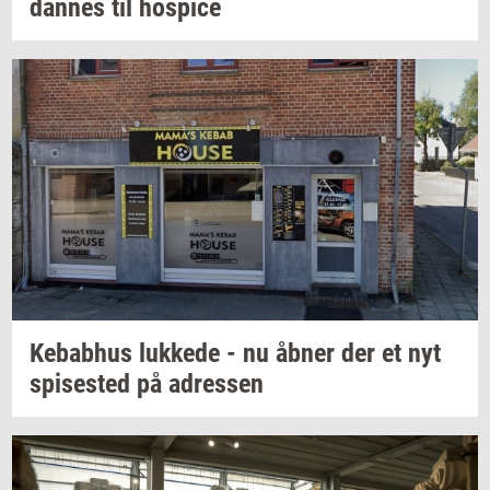
dan­nes
til
ho­spi­ce
Ke­babhus
luk­ke­de
- nu åbner der et nyt
spi­se­sted
på
adres­sen