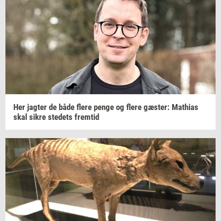
Her
jag­ter
de både flere penge og flere
gæ­ster:
Mat­hi­as
skal sikre
ste­dets
frem­tid