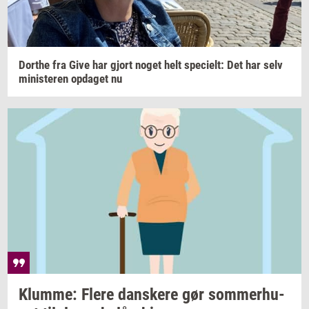
Dort­he
fra Give har gjort noget helt
spe­ci­elt:
Det har selv
mi­ni­ste­ren
op­da­get
nu
Klum­me: Flere
dan­ske­re
gør
som­mer­hu­