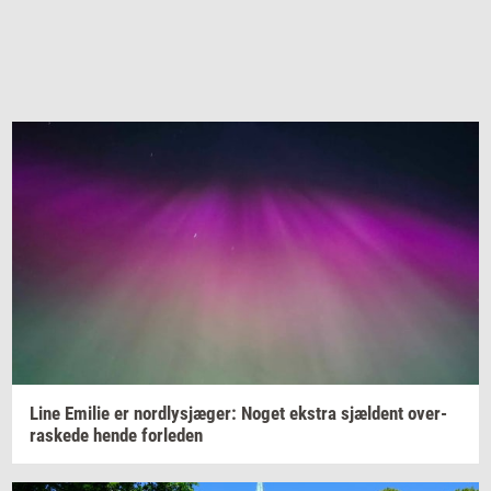
Line
Emi­lie
er
nord­lysjæ­ger:
Noget
ek­stra
sjæl­dent
over­
ra­ske­de
hende
for­le­den