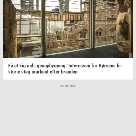
Få et kig ind i
genop­byg­ning:
In­ter­es­sen
for
Bør­sens
hi­
sto­rie
steg
mar­kant
efter
bran­den
ANNONCE