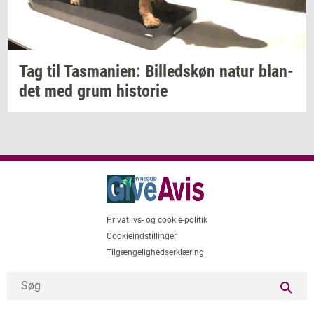
Tag til
Tas­ma­ni­en:
Bil­leds­køn
natur
blan­
det
med grum
hi­sto­rie
Privatlivs- og cookie-politik
Cookieindstillinger
Tilgængelighedserklæring