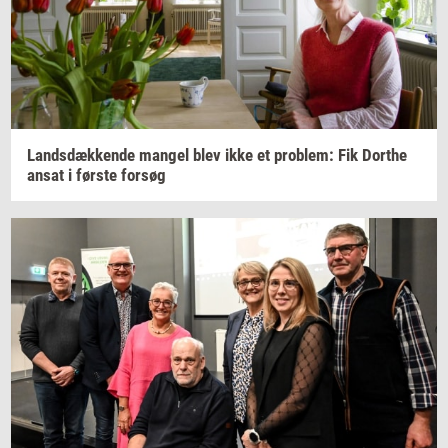
Lands­dæk­ken­de
man­gel
blev ikke et
pro­blem: Fik
Dort­he
ansat i
før­ste
for­søg