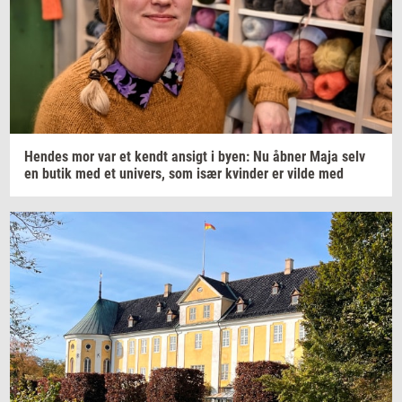
Hen­des
mor var et kendt
an­sigt
i byen: Nu åbner Maja selv
en butik med et
uni­vers,
som især
kvin­der
er vilde med