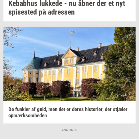
Ke­babhus
luk­ke­de
- nu åbner der et nyt
spi­se­sted
på
adres­sen
De
funk­ler
af guld, men det er deres
hi­sto­ri­er,
der
stjæ­ler
op­mærk­som­he­den
ANNONCE