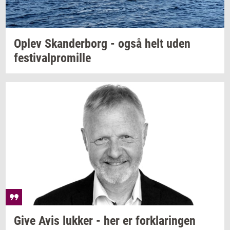
Oplev
Skan­der­borg
- også helt uden
festi­val­pro­mil­le
Give Avis
luk­ker
- her er
for­kla­rin­gen