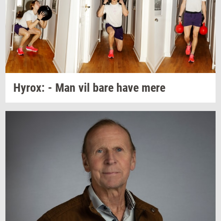
Hyrox:
- Man vil bare have mere