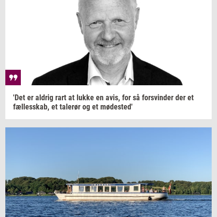
'Det er
al­drig
rart at lukke en avis, for så
for­svin­der
der et
fæl­les­skab,
et
ta­le­rør
og et
mø­de­sted'