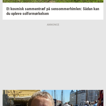
Et
kos­misk
sam­men­træf
på
sen­som­mer­him­len:
Sådan kan
du
op­le­ve
sol­for­mør­kel­sen
ANNONCE