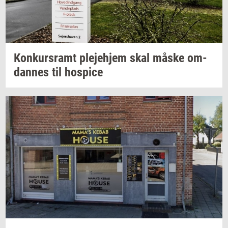
Kon­kurs­ramt
ple­je­hjem
skal måske
om­
dan­nes
til
ho­spi­ce