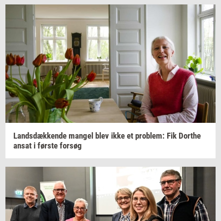
Lands­dæk­ken­de
man­gel
blev ikke et
pro­blem: Fik
Dort­he
ansat i
før­ste
for­søg