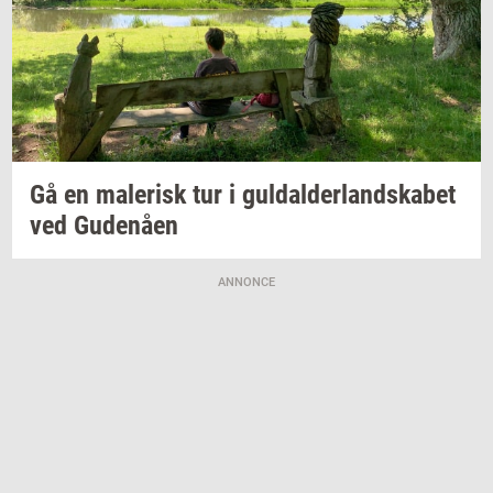
Gå en
ma­le­risk
tur i
gul­dal­der­land­ska­bet
ved
Gu­denå­en
ANNONCE