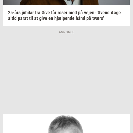
25-års
ju­bilar
fra Give får roser med på
vejen:
'Svend
Aage
altid parat til at give en
hjæl­pen­de
hånd på
tværs'
ANNONCE