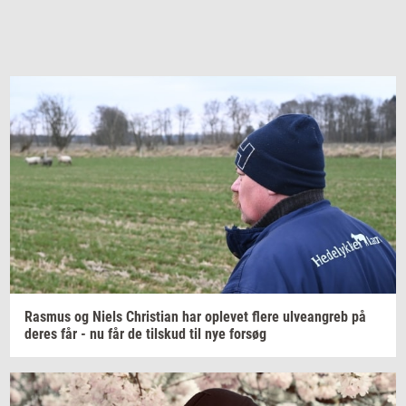
Ras­mus
og Niels
Chri­sti­an
har
op­le­vet
flere
ul­ve­an­greb
på
deres får - nu får de
til­skud
til nye
for­søg