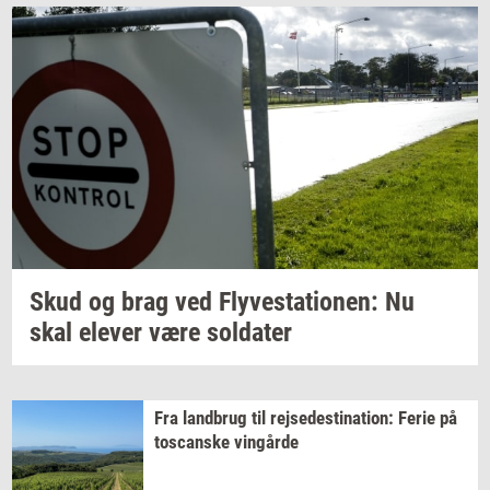
Skud og brag ved
Fly­ve­sta­tio­nen:
Nu
skal
ele­ver
være
sol­da­ter
Fra
land­brug
til
rej­se­desti­na­tion:
Ferie på
toscan­ske
vin­går­de