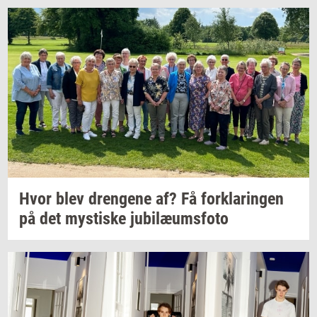
Hvor blev
dren­ge­ne
af? Få
for­kla­rin­gen
på det
mysti­ske
ju­bilæums­fo­to