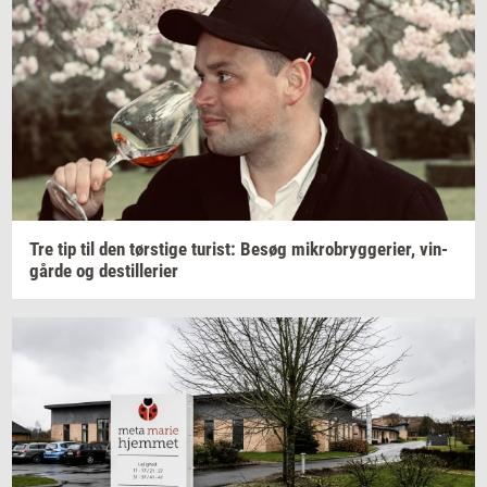
Tre tip til den
tørsti­ge
turist:
Besøg
mi­kro­bryg­ge­ri­er,
vin­
går­de
og
destil­le­ri­er