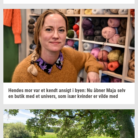
Hen­des
mor var et kendt
an­sigt
i byen: Nu åbner Maja selv
en butik med et
uni­vers,
som især
kvin­der
er vilde med