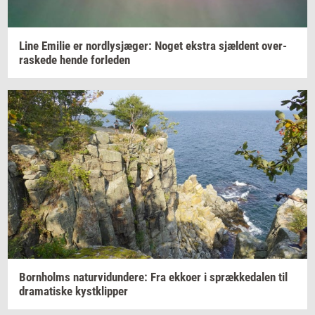
Line
Emi­lie
er
nord­lysjæ­ger:
Noget
ek­stra
sjæl­dent
over­
ra­ske­de
hende
for­le­den
Born­holms
na­tur­vi­dun­de­re:
Fra
ek­ko­er
i
spræk­ke­da­len
til
dra­ma­ti­ske
kyst­klip­per