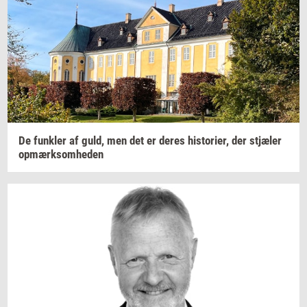
De
funk­ler
af guld, men det er deres
hi­sto­ri­er,
der
stjæ­ler
op­mærk­som­he­den