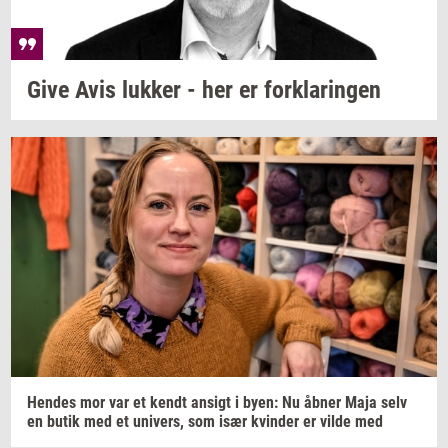
Give Avis
luk­ker
- her er
for­kla­rin­gen
Hen­des
mor var et kendt
an­sigt
i byen: Nu åbner Maja selv
en butik med et
uni­vers,
som især
kvin­der
er vilde med