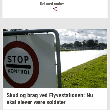
Del med andre:
Skud og brag ved
Fly­ve­sta­tio­nen:
Nu
skal
ele­ver
være
sol­da­ter