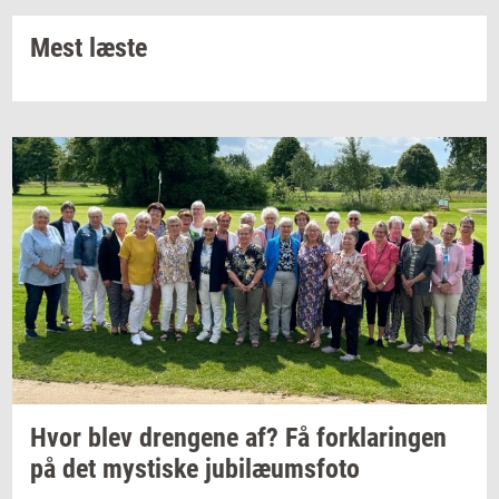
Mest læste
Hvor blev
dren­ge­ne
af? Få
for­kla­rin­gen
på det
mysti­ske
ju­bilæums­fo­to