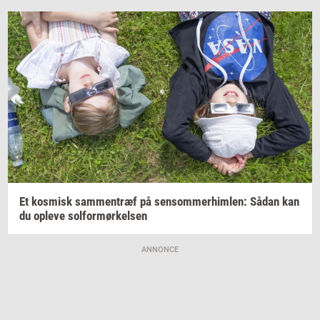
Et
kos­misk
sam­men­træf
på
sen­som­mer­him­len:
Sådan kan
du
op­le­ve
sol­for­mør­kel­sen
ANNONCE