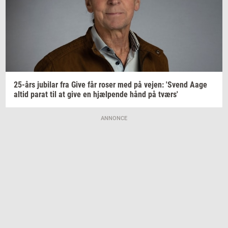
25-års
ju­bilar
fra Give får roser med på
vejen:
'Svend
Aage
altid parat til at give en
hjæl­pen­de
hånd på
tværs'
ANNONCE