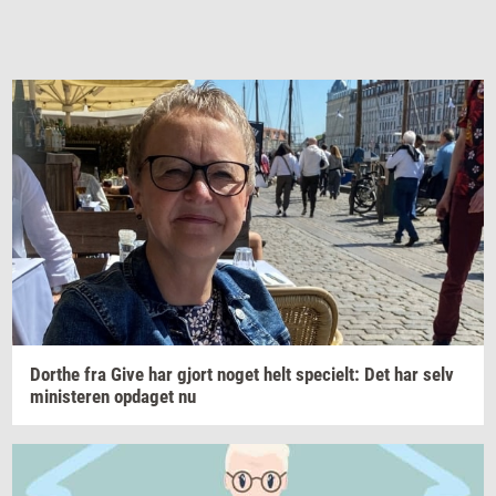
Dort­he
fra Give har gjort noget helt
spe­ci­elt:
Det har selv
mi­ni­ste­ren
op­da­get
nu