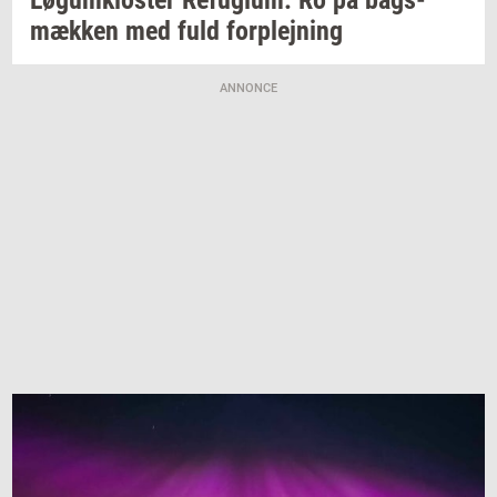
Løgum­klo­ster
Re­fu­gi­um:
Ro på
bags­
mæk­ken
med fuld
for­plej­ning
ANNONCE