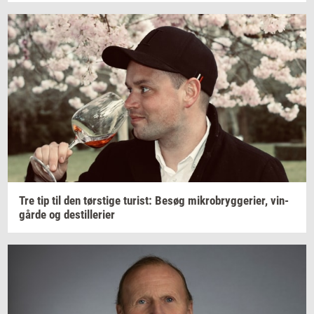
Tre tip til den
tørsti­ge
turist:
Besøg
mi­kro­bryg­ge­ri­er,
vin­
går­de
og
destil­le­ri­er