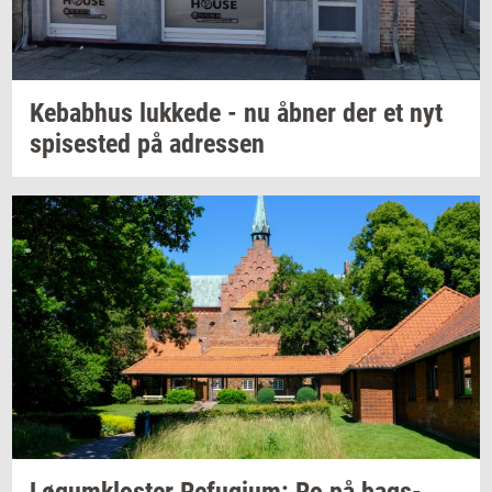
Ke­babhus
luk­ke­de
- nu åbner der et nyt
spi­se­sted
på
adres­sen