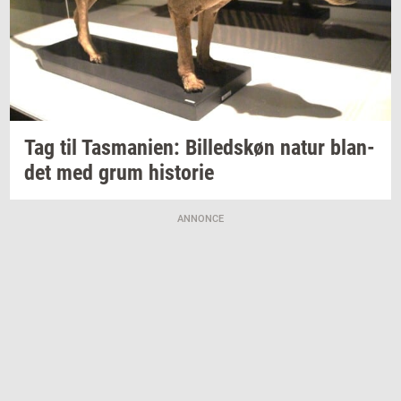
Tag til
Tas­ma­ni­en:
Bil­leds­køn
natur
blan­
det
med grum
hi­sto­rie
ANNONCE