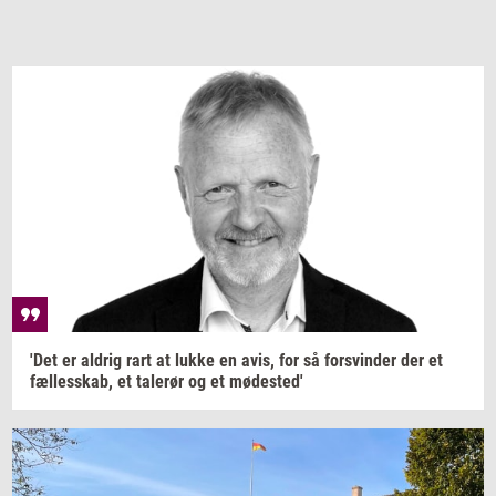
'Det er
al­drig
rart at lukke en avis, for så
for­svin­der
der et
fæl­les­skab,
et
ta­le­rør
og et
mø­de­sted'