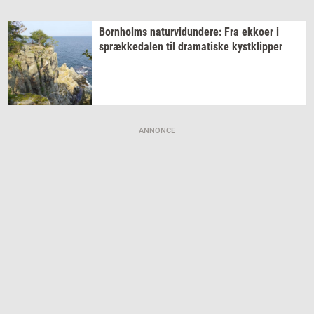
Born­holms
na­tur­vi­dun­de­re:
Fra
ek­ko­er
i
spræk­ke­da­len
til
dra­ma­ti­ske
kyst­klip­per
ANNONCE