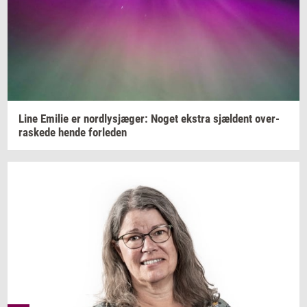
Line
Emi­lie
er
nord­lysjæ­ger:
Noget
ek­stra
sjæl­dent
over­
ra­ske­de
hende
for­le­den