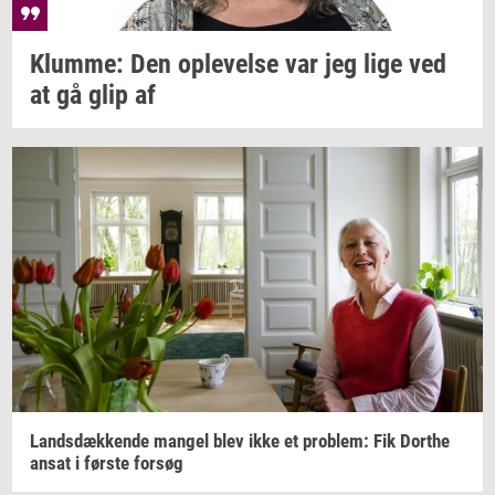
Klum­me:
Den
op­le­vel­se
var jeg lige ved
at gå glip af
Lands­dæk­ken­de
man­gel
blev ikke et
pro­blem: Fik
Dort­he
ansat i
før­ste
for­søg