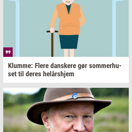
Klum­me: Flere
dan­ske­re
gør
som­mer­hu­
set
til deres
helårs­hjem