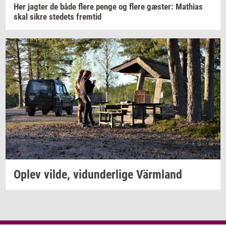
Her
jag­ter
de både flere penge og flere
gæ­ster:
Mat­hi­as
skal sikre
ste­dets
frem­tid
Oplev
vilde,
vi­dun­der­li­ge
Värmland