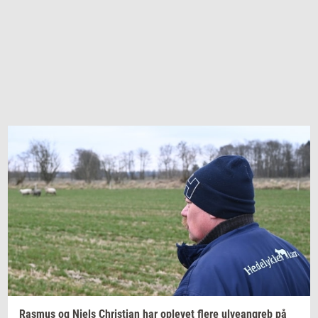
Ras­mus
og Niels
Chri­sti­an
har
op­le­vet
flere
ul­ve­an­greb
på