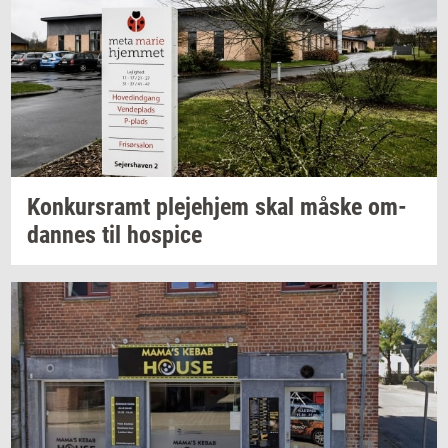
Kon­kurs­ramt
ple­je­hjem
skal måske
om­
dan­nes
til
ho­spi­ce