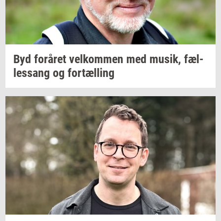
Byd
for­å­ret
vel­kom­men
med
musik,
fæl­
les­sang
og
for­tæl­ling