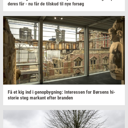
deres får - nu får de
til­skud
til nye
for­søg
Få et kig ind i
genop­byg­ning:
In­ter­es­sen
for
Bør­sens
hi­
sto­rie
steg
mar­kant
efter
bran­den