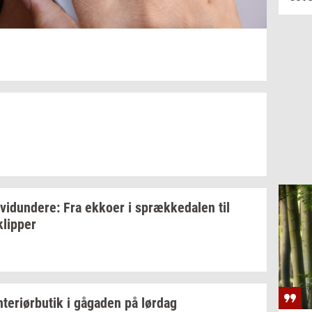
­vi­dun­de­re:
Fra
ek­ko­er
i
spræk­ke­da­len
til
klip­per
n­te­r­i­ør­bu­tik
i
gå­ga­den
på
lør­dag