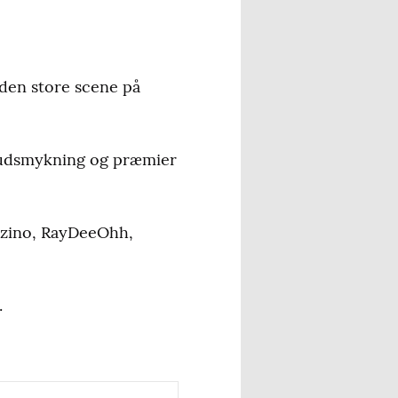
 den store scene på
d udsmykning og præmier
azino, RayDeeOhh,
.