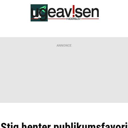
ANNONCE
 Stig henter publikumsfavorit