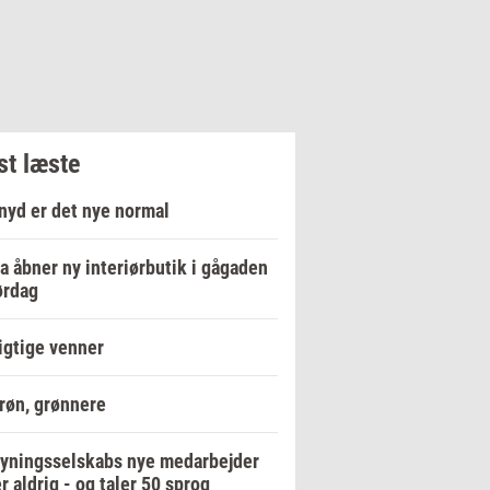
t læste
nyd er det nye normal
a åbner ny interiørbutik i gågaden
ørdag
igtige venner
røn, grønnere
yningsselskabs nye medarbejder
r aldrig - og taler 50 sprog