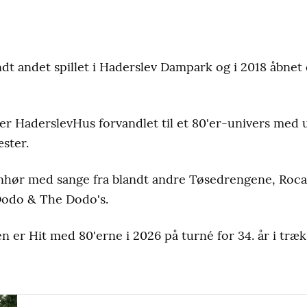
ndt andet spillet i Haderslev Dampark og i 2018 åbnet
iver HaderslevHus forvandlet til et 80'er-univers me
æster.
enhør med sange fra blandt andre Tøsedrengene, Roc
Dodo & The Dodo's.
 er Hit med 80'erne i 2026 på turné for 34. år i træk