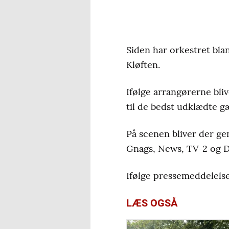
Siden har orkestret bla
Kløften.
Ifølge arrangørerne bl
til de bedst udklædte g
På scenen bliver der g
Gnags, News, TV-2 og 
Ifølge pressemeddelelsen
LÆS OGSÅ