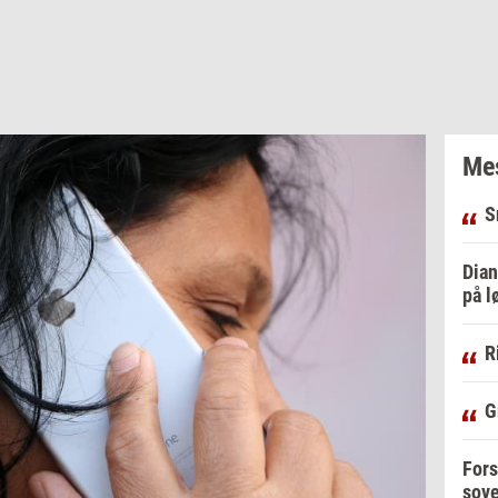
Mes
S
Dian
på l
R
G
Fors
sove