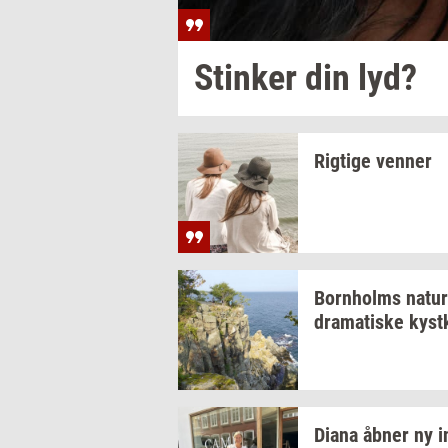
Stin­ker
din lyd?
Rig­ti­ge
ven­ner
Born­holms
na­tur
dra­ma­ti­ske
kyst­
Diana åbner ny
i