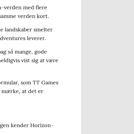
n-verden med flere
i samme verden kort.
ke landskaber smelter
ventures leverer.
så
bag
mange, gode
digvis vist sig at være
 formular, som TT Games
 mærke, at det er
 nogen kender Horizon-