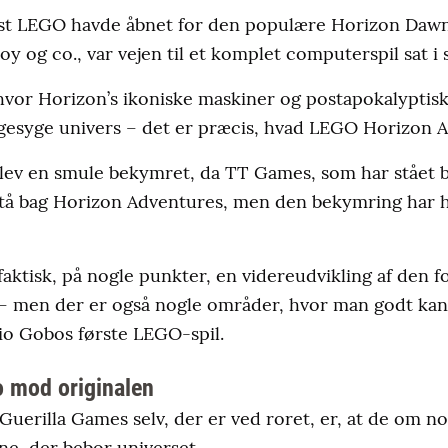
ørst LEGO havde åbnet for den populære Horizon Daw
y og co., var vejen til et komplet computerspil sat 
 hvor Horizon’s ikoniske maskiner og postapokalyptis
syge univers – det er præcis, hvad LEGO Horizon Ad
 blev en smule bekymret, da TT Games, som har stået 
stå bag Horizon Adventures, men den bekymring har hel
aktisk, på nogle punkter, en videreudvikling af den
 – men der er også nogle områder, hvor man godt kan
io Gobos første LEGO-spil.
tro mod originalen
r Guerilla Games selv, der er ved roret, er, at de om
ne, der bebor universet.