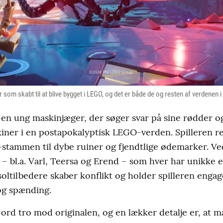
 som skabt til at blive bygget i LEGO, og det er både de og resten af verdenen
 en ung maskinjæger, der søger svar på sine rødder 
ner i en postapokalyptisk LEGO-verden. Spilleren re
tammen til dybe ruiner og fjendtlige ødemarker. Ved
 – bl.a. Varl, Teersa og Erend – som hver har unikke 
soltilbedere skaber konflikt og holder spilleren enga
og spænding.
ord tro mod originalen, og en lækker detalje er, at 