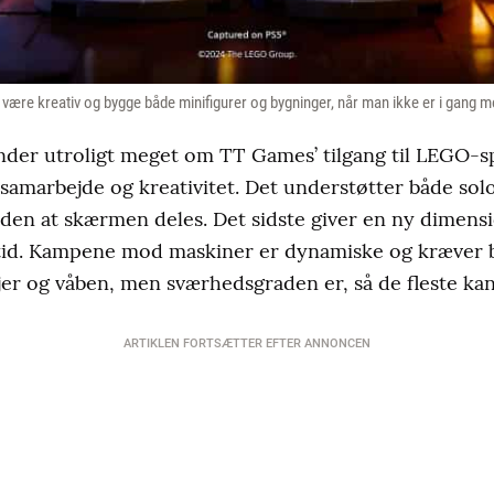
være kreativ og bygge både minifigurer og bygninger, når man ikke er i gang med
der utroligt meget om TT Games’ tilgang til LEGO-s
amarbejde og kreativitet. Det understøtter både solo-
 uden at skærmen deles. Det sidste giver en ny dimensi
ltid. Kampene mod maskiner er dynamiske og kræver b
r og våben, men sværhedsgraden er, så de fleste ka
ARTIKLEN FORTSÆTTER EFTER ANNONCEN