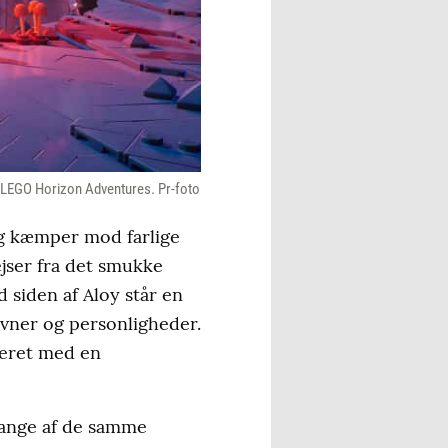
 i LEGO Horizon Adventures. Pr-foto
og kæmper mod farlige
jser fra det smukke
 siden af Aloy står en
evner og personligheder.
geret med en
mange af de samme