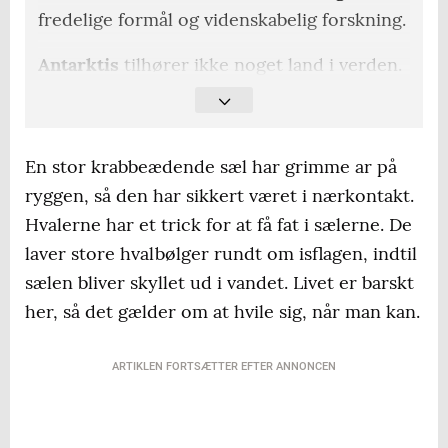
fredelige formål og videnskabelig forskning.
Antarktis
tilhører ikke noget land i verden.
Indeholder
70 procent af klodens
ferskvand.
En stor krabbeædende sæl har grimme ar på
30 lande
har 80 forskningsstationer på
ryggen, så den har sikkert været i nærkontakt.
Antarktis.
Hvalerne har et trick for at få fat i sælerne. De
laver store hvalbølger rundt om isflagen, indtil
Der er ingen
fastboende på Antarktis.
sælen bliver skyllet ud i vandet. Livet er barskt
4000-5000 mennesker bor på
her, så det gælder om at hvile sig, når man kan.
forskningsstationerne om sommeren.
På grund af
Jordens hældning er der mørkt
ARTIKLEN FORTSÆTTER EFTER ANNONCEN
gennem hele vinteren.