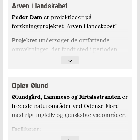
Arven i landskabet
Peder Dam
er projektleder på
forskningsprojektet ”Arven i landskabet”.
Projektet
undersøger de omfattende
omvæltninger, der fandt sted i perioden
1780-1914, hvor Danmark gik fra at være at
have et lavintensitetslandbrug til at være et
af de mest intensivt dyrkede områder i
Oplev Ølund
Europa.
Ølundgård, Lammesø og Firtalsstranden
er
Ølund
er et af de områder, der bliver
fredede naturområder ved Odense Fjord
undersøgt i projektet. Det ligger på
med rigt fugleliv og genskabte vådområder.
vestsiden af Odense Fjord cirka fire
kilometer øst for Otterup. Det var
Faciliteter:
oprindeligt en del af Odense Fjord, men
Flere parkeringspladser