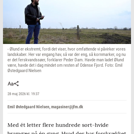
- Ølund er ekstremt, fordi det viser, hvor omfattende vi påvirker vores
landskaber. Her var engang hav, så var der eng, så kornmarker, og nu
er det ferskvandssøer, forklarer Peder Dam. Havde man ladet Ølund
være, havde det i dag mindet om resten af Odense Fjord. Foto: Emil
Østedgaard Nielsen
28 maj 2026 kl. 19:37
Emil Østedgaard Nielsen, magasiner@jfm.dk
Med ét letter flere hundrede sort-hvide
bramgæs på én gang. Hvad der har forskrækket