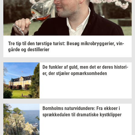
osmanniske rige til betydningen for de to
kunstneres senere arbejde.
Bogen
koster 200 kroner.
Tre tip til den
tørsti­ge
turist:
Besøg
mi­kro­bryg­ge­ri­er,
vin­
går­de
og
destil­le­ri­er
De
funk­ler
af guld, men det er deres
hi­sto­ri­
er,
der
stjæ­ler
op­mærk­som­he­den
Born­holms
na­tur­vi­dun­de­re:
Fra
ek­ko­er
i
spræk­ke­da­len
til
dra­ma­ti­ske
kyst­klip­per