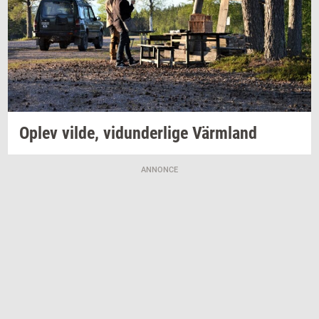
Oplev
vilde,
vi­dun­der­li­ge
Värmland
ANNONCE