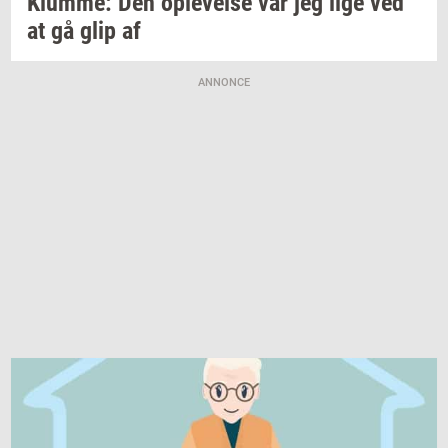
Klum­me:
Den
op­le­vel­se
var jeg lige ved
at gå glip af
ANNONCE