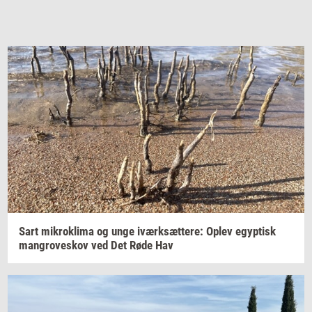
Sart
mi­krokli­ma
og unge
iværk­sæt­te­re:
Oplev
egyp­tisk
man­grove­skov
ved Det Røde Hav