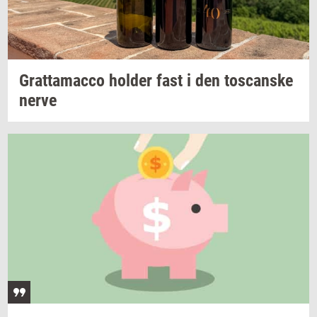
Grat­ta­mac­co
hol­der
fast i den
toscan­ske
nerve