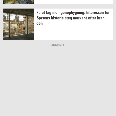
Få et kig ind i
genop­byg­ning:
In­ter­es­sen
for
Bør­sens
hi­sto­rie
steg
mar­kant
efter
bran­
den
ANNONCE