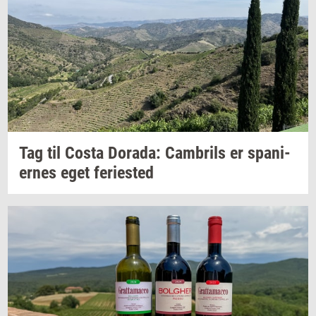
Tag til Costa
Dora­da:
Cam­brils
er
spa­ni­
er­nes
eget
fe­ri­e­sted