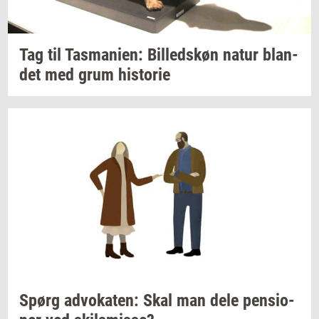
Tag til
Tas­ma­ni­en:
Bil­leds­køn
natur
blan­
det
med grum
hi­sto­rie
Spørg
ad­vo­ka­ten:
Skal man dele
pen­sio­