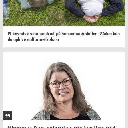
Et
kos­misk
sam­men­træf
på
sen­som­mer­him­len:
Sådan kan
du
op­le­ve
sol­for­mør­kel­sen