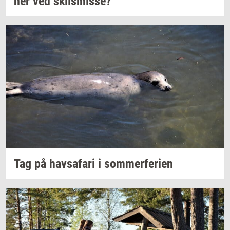
ner
ved
skils­mis­se?
Tag på
havs­a­fa­ri
i
som­mer­fe­ri­en