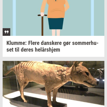
Klum­me: Flere
dan­ske­re
gør
som­mer­hu­
set
til deres
helårs­hjem