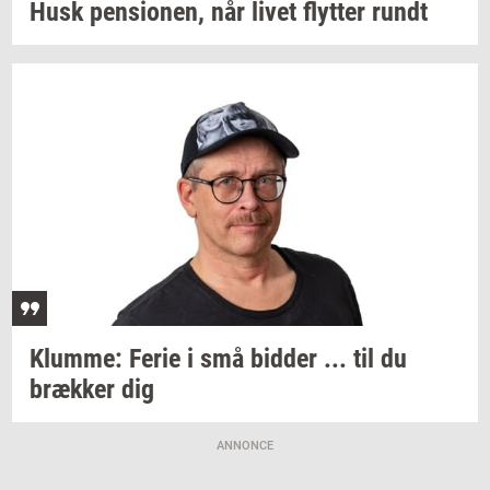
Husk
pen­sio­nen,
når livet
flyt­ter
rundt
Klum­me:
Ferie i små
bid­der
... til du
bræk­ker
dig
ANNONCE