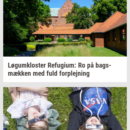
Løgum­klo­ster
Re­fu­gi­um:
Ro på
bags­
mæk­ken
med fuld
for­plej­ning