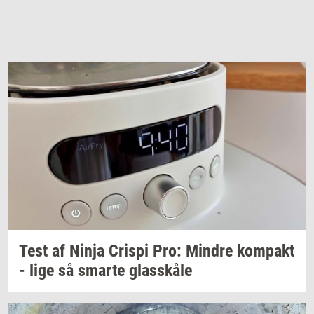
Test af Ninja
Cri­spi
Pro:
Min­dre
kom­pakt
- lige så
smar­te
glas­skå­le