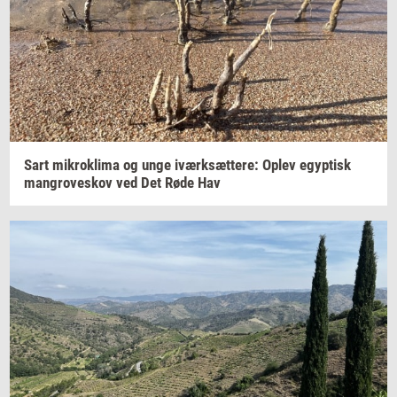
Sart
mi­krokli­ma
og unge
iværk­sæt­te­re:
Oplev
egyp­tisk
man­grove­skov
ved Det Røde Hav