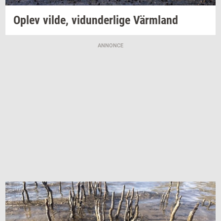
Oplev
vilde,
vi­dun­der­li­ge
Värmland
ANNONCE