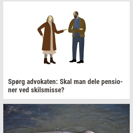
Spørg
ad­vo­ka­ten:
Skal man dele
pen­sio­
ner
ved
skils­mis­se?