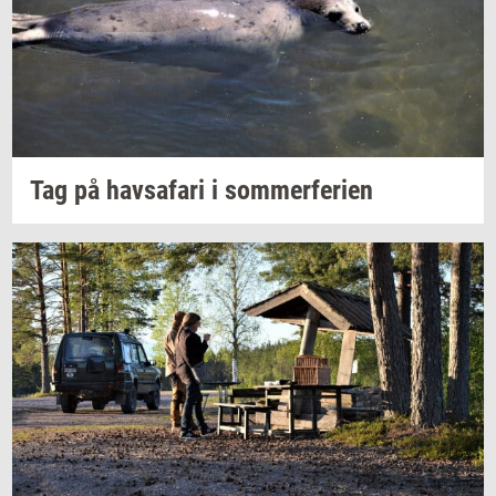
Tag på
havs­a­fa­ri
i
som­mer­fe­ri­en