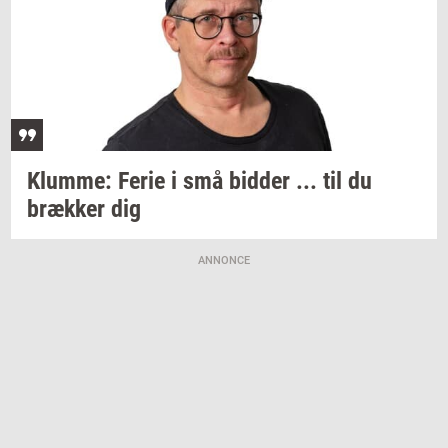
Klum­me:
Ferie i små
bid­der
... til du
bræk­ker
dig
ANNONCE