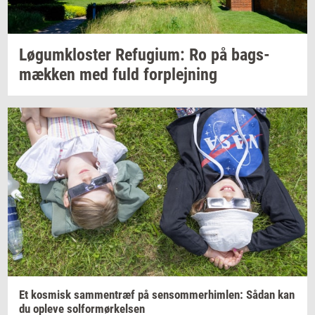
Løgum­klo­ster
Re­fu­gi­um:
Ro på
bags­
mæk­ken
med fuld
for­plej­ning
Et
kos­misk
sam­men­træf
på
sen­som­mer­him­len:
Sådan kan
du
op­le­ve
sol­for­mør­kel­sen