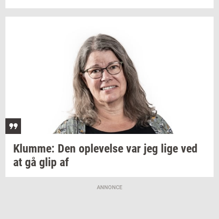
Klum­me:
Den
op­le­vel­se
var jeg lige ved
at gå glip af
ANNONCE