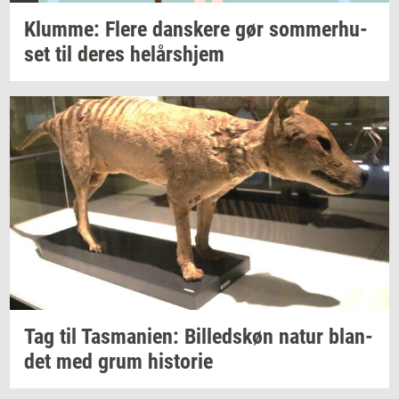
Klum­me: Flere
dan­ske­re
gør
som­mer­hu­
set
til deres
helårs­hjem
Tag til
Tas­ma­ni­en:
Bil­leds­køn
natur
blan­
det
med grum
hi­sto­rie