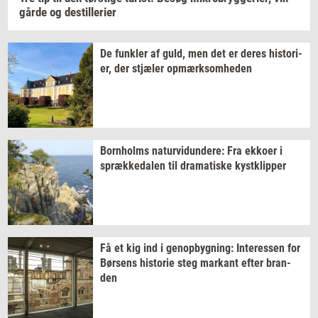
går­de
og
destil­le­ri­er
Jes Barkler skriver
lige nu på sin tredje
bog, der ventes at udkomme om et års tid.
De
funk­ler
af guld, men det er deres
hi­sto­ri­
er,
der
stjæ­ler
op­mærk­som­he­den
Born­holms
na­tur­vi­dun­de­re:
Fra
ek­ko­er
i
spræk­ke­da­len
til
dra­ma­ti­ske
kyst­klip­per
Få et kig ind i
genop­byg­ning:
In­ter­es­sen
for
Bør­sens
hi­sto­rie
steg
mar­kant
efter
bran­
den