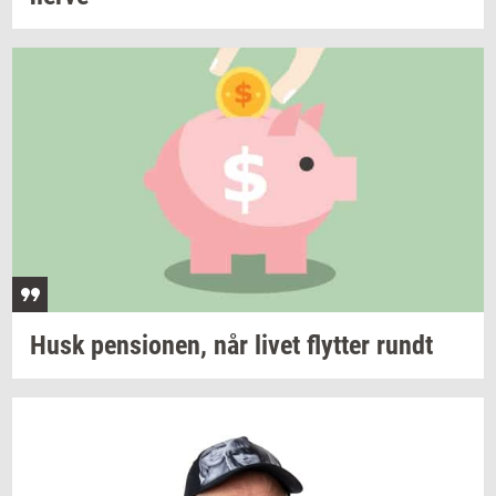
Husk
pen­sio­nen,
når livet
flyt­ter
rundt