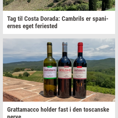
Tag til Costa
Dora­da:
Cam­brils
er
spa­ni­
er­nes
eget
fe­ri­e­sted
Grat­ta­mac­co
hol­der
fast i den
toscan­ske
nerve