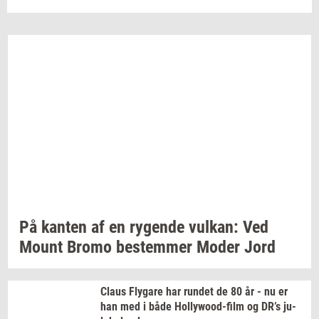
På
kan­ten
af en
ry­gen­de
vulkan:
Ved
Mount Bromo
be­stem­mer
Moder Jord
Claus
Fly­ga­re
har
run­det
de 80 år - nu er
han med i både
Hollywood-​film
og DR’s
ju­