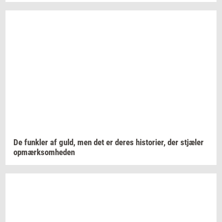
De
funk­ler
af guld, men det er deres
hi­sto­ri­er,
der
stjæ­ler
op­mærk­som­he­den