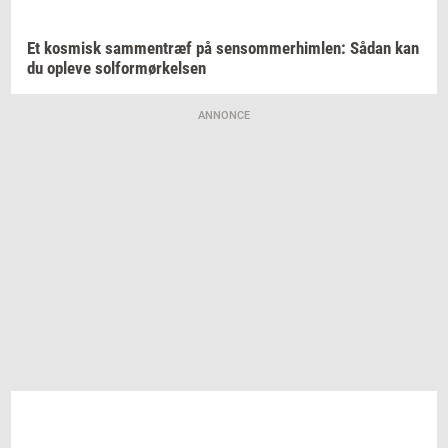
Et
kos­misk
sam­men­træf
på
sen­som­mer­him­len:
Sådan kan
du
op­le­ve
sol­for­mør­kel­sen
ANNONCE