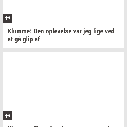
Klum­me:
Den
op­le­vel­se
var jeg lige ved
at gå glip af