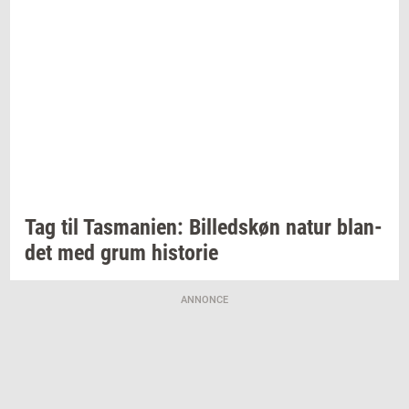
Tag til
Tas­ma­ni­en:
Bil­leds­køn
natur
blan­
det
med grum
hi­sto­rie
ANNONCE