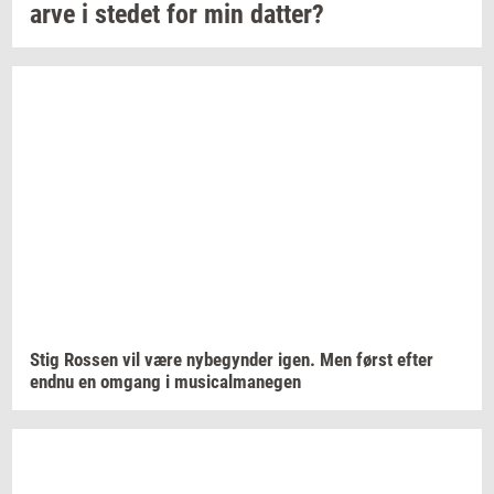
arve i
ste­det
for min
dat­ter?
Stig
Ros­sen
vil være
ny­be­gyn­der
igen. Men først efter
endnu en
om­gang
i
mu­si­cal­ma­ne­gen