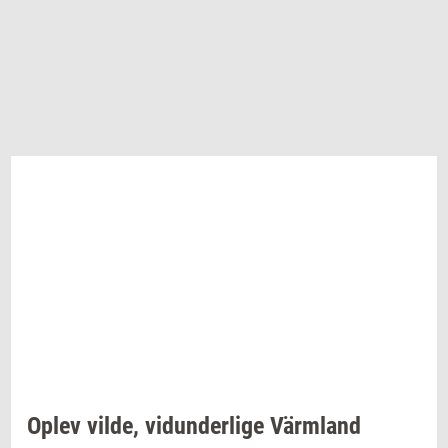
Oplev
vilde,
vi­dun­der­li­ge
Värmland