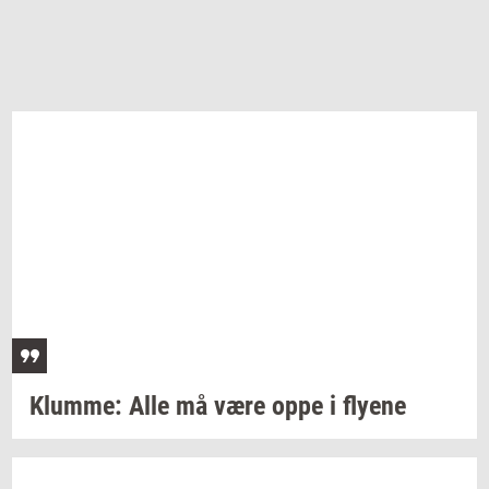
Klum­me:
Alle må være oppe i
fly­e­ne