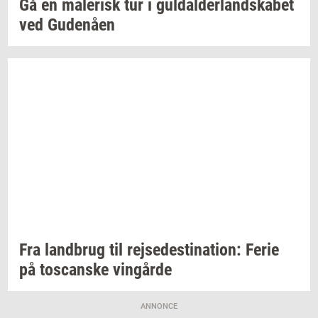
Gå en
ma­le­risk
tur i
gul­dal­der­land­ska­bet
ved
Gu­denå­en
Fra
land­brug
til
rej­se­desti­na­tion:
Ferie
på
toscan­ske
vin­går­de
ANNONCE