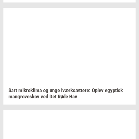
Sart
mi­krokli­ma
og unge
iværk­sæt­te­re:
Oplev
egyp­tisk
man­grove­skov
ved Det Røde Hav