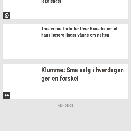
le­ka­len­der
True
crime-​forfatter
Peer Kaae
håber,
at
hans
læ­se­re
lig­ger
vågne om
nat­ten
Klum­me:
Små valg i
hver­da­gen
gør en
for­skel
ANNONCE