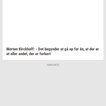
Mor­ten
Kirck­hoff:
- Det
be­gyn­der
at gå op for én, at der er
et eller
andet,
der er
for­kert
ANNONCE