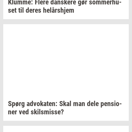
Klum­me: Flere
dan­ske­re
gør
som­mer­hu­
set
til deres
helårs­hjem
Spørg
ad­vo­ka­ten:
Skal man dele
pen­sio­
ner
ved
skils­mis­se?