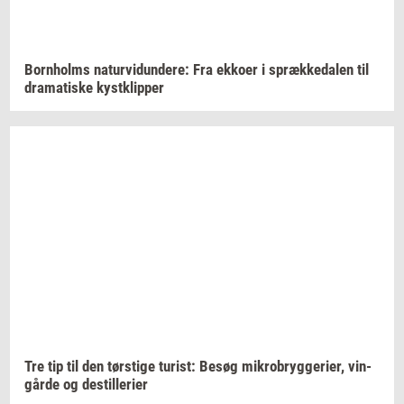
Born­holms
na­tur­vi­dun­de­re:
Fra
ek­ko­er
i
spræk­ke­da­len
til
dra­ma­ti­ske
kyst­klip­per
Tre tip til den
tørsti­ge
turist:
Besøg
mi­kro­bryg­ge­ri­er,
vin­
går­de
og
destil­le­ri­er