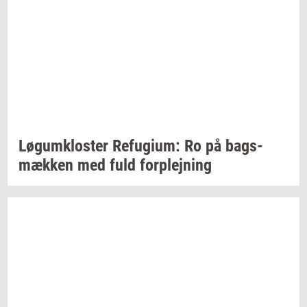
Løgum­klo­ster
Re­fu­gi­um:
Ro på
bags­
mæk­ken
med fuld
for­plej­ning