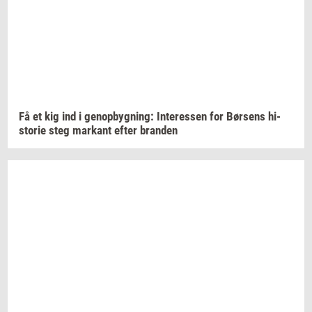
Få et kig ind i
genop­byg­ning:
In­ter­es­sen
for
Bør­sens
hi­
sto­rie
steg
mar­kant
efter
bran­den