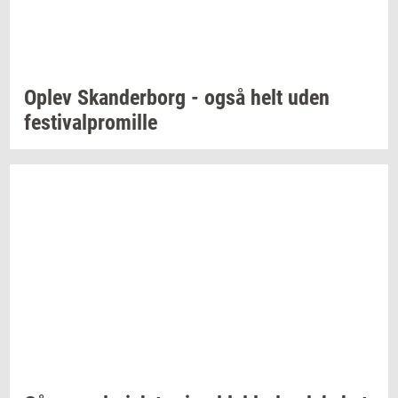
Oplev
Skan­der­borg
- også helt uden
festi­val­pro­mil­le