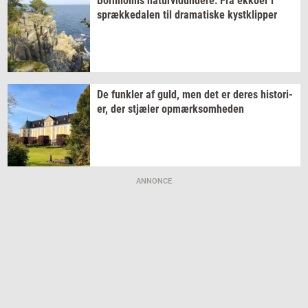
Born­holms
na­tur­vi­dun­de­re:
Fra
ek­ko­er
i
spræk­ke­da­len
til
dra­ma­ti­ske
kyst­klip­per
De
funk­ler
af guld, men det er deres
hi­sto­ri­
er,
der
stjæ­ler
op­mærk­som­he­den
ANNONCE