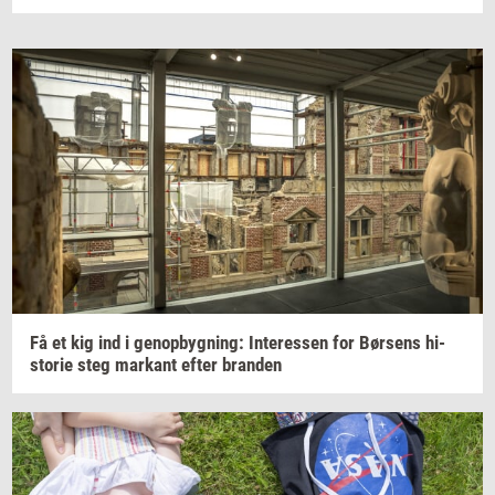
Få et kig ind i
genop­byg­ning:
In­ter­es­sen
for
Bør­sens
hi­
sto­rie
steg
mar­kant
efter
bran­den