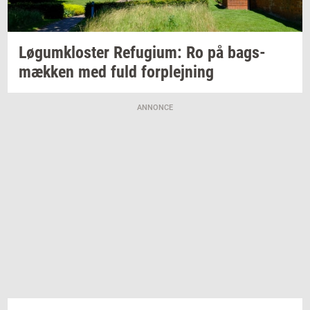
Løgum­klo­ster
Re­fu­gi­um:
Ro på
bags­
mæk­ken
med fuld
for­plej­ning
ANNONCE