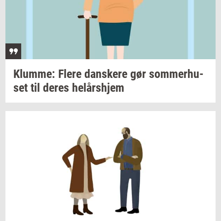
Klum­me: Flere
dan­ske­re
gør
som­mer­hu­
set
til deres
helårs­hjem