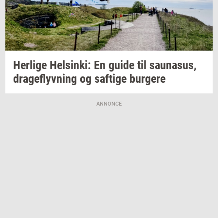
Her­li­ge
Hels­inki:
En guide til
sau­nasus,
drage­flyv­ning
og
saf­ti­ge
bur­ge­re
ANNONCE