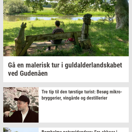
Gå en
ma­le­risk
tur i
gul­dal­der­land­ska­bet
ved
Gu­denå­en
Tre tip til den
tørsti­ge
turist:
Besøg
mi­kro­
bryg­ge­ri­er,
vin­går­de
og
destil­le­ri­er