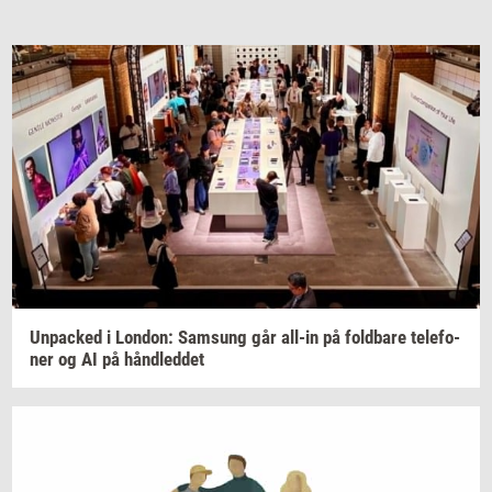
Un­pa­ck­ed
i
Lon­don:
Sams­ung
går
all-​in
på
fold­ba­re
te­le­fo­
ner
og AI på
hånd­led­det