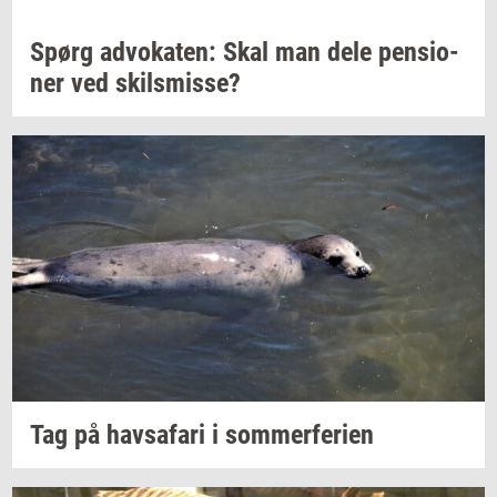
Spørg
ad­vo­ka­ten:
Skal man dele
pen­sio­
ner
ved
skils­mis­se?
Tag på
havs­a­fa­ri
i
som­mer­fe­ri­en