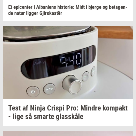
Et
epi­cen­ter
i
Al­ba­ni­ens
hi­sto­rie:
Midt i
bjer­ge
og
be­ta­gen­
de
natur
lig­ger
Gjirokastër
Test af Ninja
Cri­spi
Pro:
Min­dre
kom­pakt
- lige så
smar­te
glas­skå­le