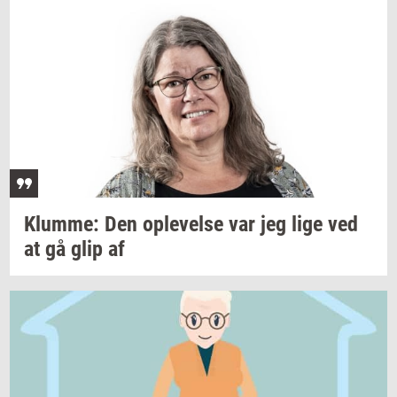
Klum­me:
Den
op­le­vel­se
var jeg lige ved
at gå glip af