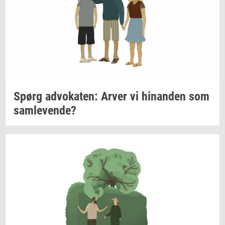
Spørg
ad­vo­ka­ten:
Arver vi
hin­an­den
som
sam­le­ven­de?