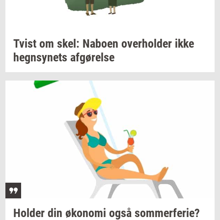
Tvist om skel:
Na­bo­en
over­hol­der
ikke
hegn­sy­nets
af­gø­rel­se
Hol­der
din
øko­no­mi
også
som­mer­fe­rie?