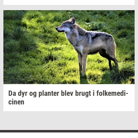
Da dyr og
plan­ter
blev brugt i
fol­ke­me­di­
ci­nen