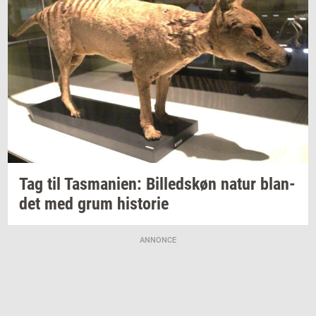
Tag til
Tas­ma­ni­en:
Bil­leds­køn
natur
blan­
det
med grum
hi­sto­rie
ANNONCE