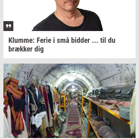
Klum­me:
Ferie i små
bid­der
... til du
bræk­ker
dig