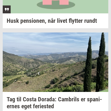
Husk
pen­sio­nen,
når livet
flyt­ter
rundt
Tag til Costa
Dora­da:
Cam­brils
er
spa­ni­
er­nes
eget
fe­ri­e­sted