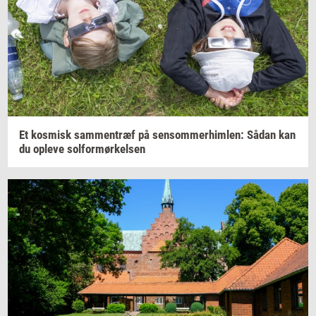
Et
kos­misk
sam­men­træf
på
sen­som­mer­him­len:
Sådan kan
du
op­le­ve
sol­for­mør­kel­sen