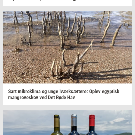
Sart
mi­krokli­ma
og unge
iværk­sæt­te­re:
Oplev
egyp­tisk
man­grove­skov
ved Det Røde Hav