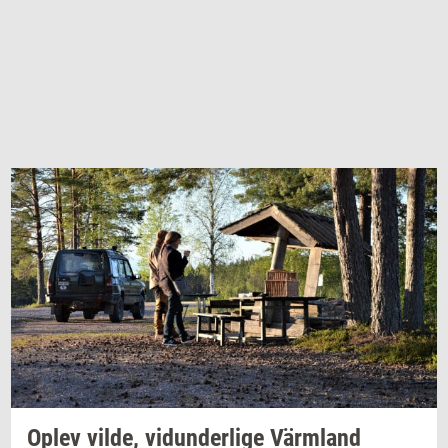
Oplev
vilde,
vi­dun­der­li­ge
Värmland