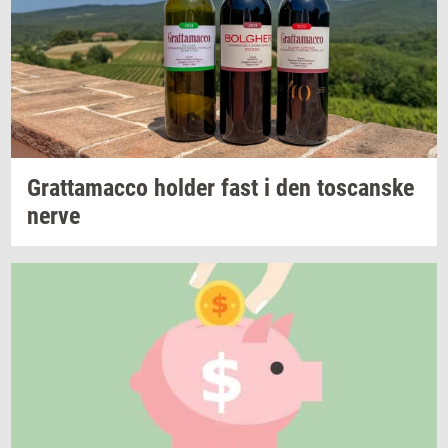
Grat­ta­mac­co
hol­der
fast i den
toscan­ske
nerve