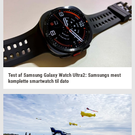
Test af
Sams­ung
Ga­laxy
Watch
Ultra2:
Sams­ungs
mest
kom­plet­te
smartwatch
til dato