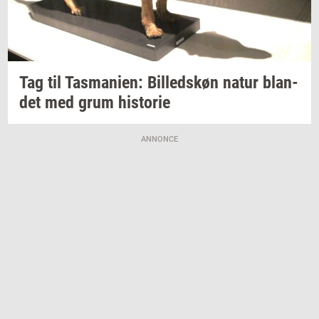
Tag til
Tas­ma­ni­en:
Bil­leds­køn
natur
blan­
det
med grum
hi­sto­rie
ANNONCE