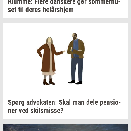
Klum­me: Flere
dan­ske­re
gør
som­mer­hu­
set
til deres
helårs­hjem
Spørg
ad­vo­ka­ten:
Skal man dele
pen­sio­
ner
ved
skils­mis­se?