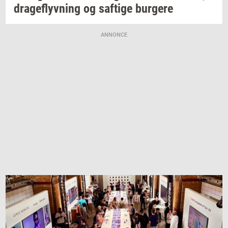
drage­flyv­ning
og
saf­ti­ge
bur­ge­re
ANNONCE