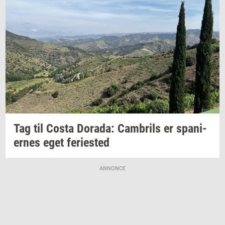
Tag til Costa
Dora­da:
Cam­brils
er
spa­ni­
er­nes
eget
fe­ri­e­sted
ANNONCE