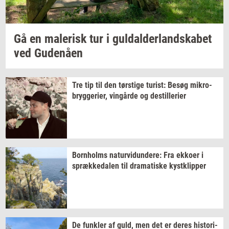
Gå en
ma­le­risk
tur i
gul­dal­der­land­ska­bet
ved
Gu­denå­en
Tre tip til den
tørsti­ge
turist:
Besøg
mi­kro­
bryg­ge­ri­er,
vin­går­de
og
destil­le­ri­er
Born­holms
na­tur­vi­dun­de­re:
Fra
ek­ko­er
i
spræk­ke­da­len
til
dra­ma­ti­ske
kyst­klip­per
De
funk­ler
af guld, men det er deres
hi­sto­ri­