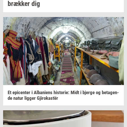
bræk­ker
dig
Et
epi­cen­ter
i
Al­ba­ni­ens
hi­sto­rie:
Midt i
bjer­ge
og
be­ta­gen­
de
natur
lig­ger
Gjirokastër