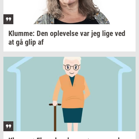
Klum­me:
Den
op­le­vel­se
var jeg lige ved
at gå glip af