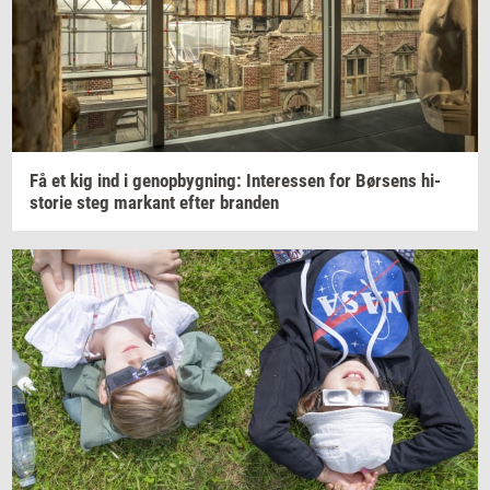
Få et kig ind i
genop­byg­ning:
In­ter­es­sen
for
Bør­sens
hi­
sto­rie
steg
mar­kant
efter
bran­den