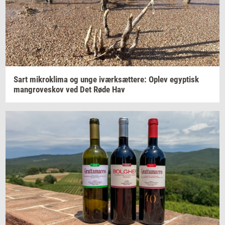
Sart
mi­krokli­ma
og unge
iværk­sæt­te­re:
Oplev
egyp­tisk
man­grove­skov
ved Det Røde Hav