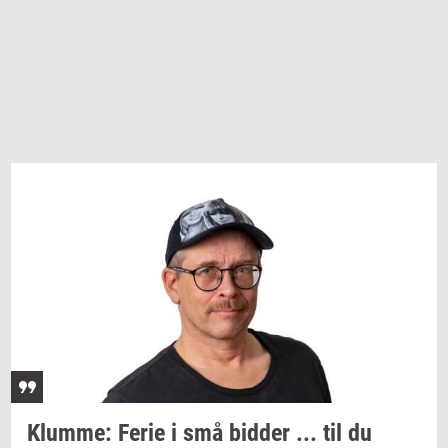
Klum­me:
Ferie i små
bid­der
... til du