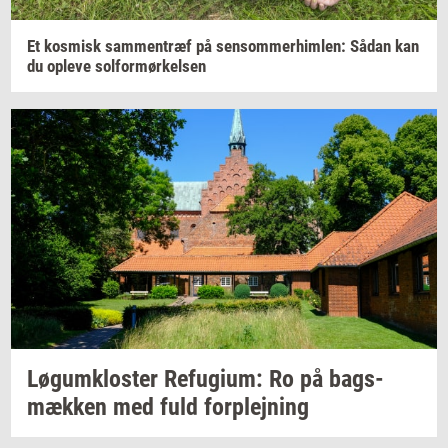
Et
kos­misk
sam­men­træf
på
sen­som­mer­him­len:
Sådan kan
du
op­le­ve
sol­for­mør­kel­sen
Løgum­klo­ster
Re­fu­gi­um:
Ro på
bags­
mæk­ken
med fuld
for­plej­ning