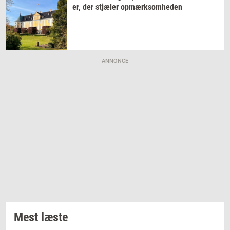
er,
der
stjæ­ler
op­mærk­som­he­den
ANNONCE
Mest læste