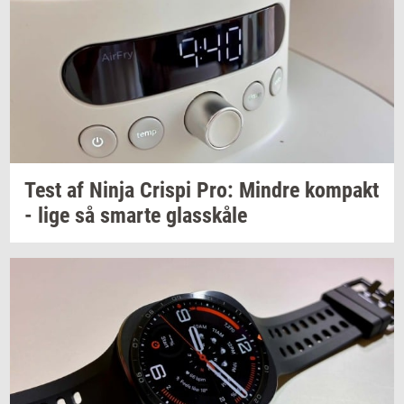
Test af Ninja
Cri­spi
Pro:
Min­dre
kom­pakt
- lige så
smar­te
glas­skå­le