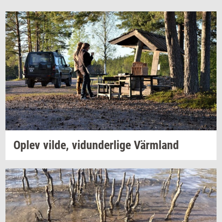
Oplev
vilde,
vi­dun­der­li­ge
Värmland