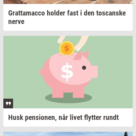
Grat­ta­mac­co
hol­der
fast i den
toscan­ske
nerve
Husk
pen­sio­nen,
når livet
flyt­ter
rundt