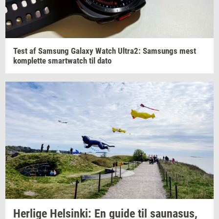
Test af
Sams­ung
Ga­laxy
Watch
Ultra2:
Sams­ungs
mest
kom­plet­te
smartwatch
til dato
Her­li­ge
Hels­inki:
En guide til
sau­nasus,