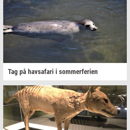
Tag på
havs­a­fa­ri
i
som­mer­fe­ri­en