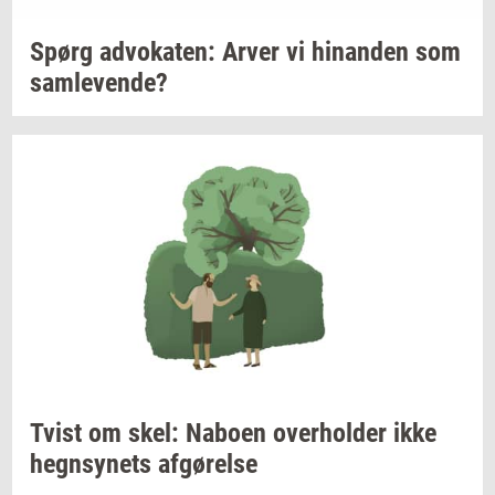
Spørg
ad­vo­ka­ten:
Arver vi
hin­an­den
som
sam­le­ven­de?
Tvist om skel:
Na­bo­en
over­hol­der
ikke
hegn­sy­nets
af­gø­rel­se