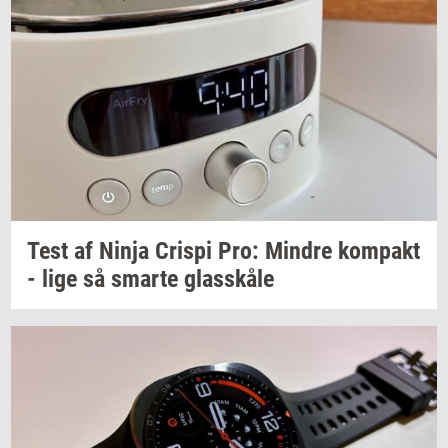
Test af Ninja
Cri­spi
Pro:
Min­dre
kom­pakt
- lige så
smar­te
glas­skå­le