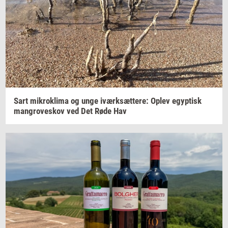
Sart
mi­krokli­ma
og unge
iværk­sæt­te­re:
Oplev
egyp­tisk
man­grove­skov
ved Det Røde Hav