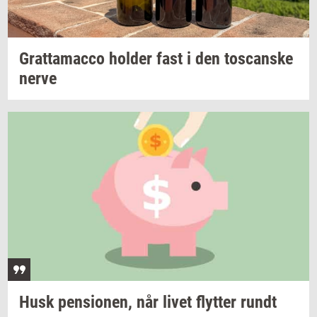
Grat­ta­mac­co
hol­der
fast i den
toscan­ske
nerve
Husk
pen­sio­nen,
når livet
flyt­ter
rundt