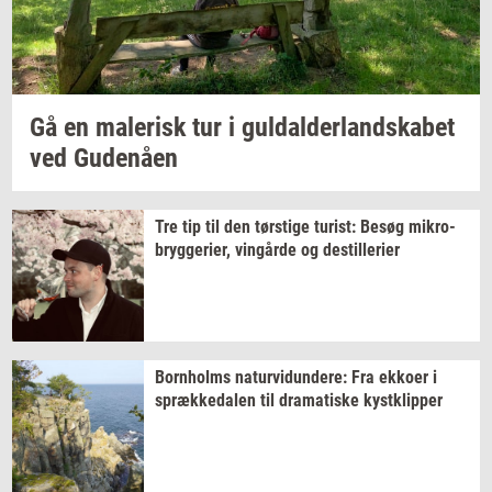
Gå en
ma­le­risk
tur i
gul­dal­der­land­ska­bet
ved
Gu­denå­en
Tre tip til den
tørsti­ge
turist:
Besøg
mi­kro­
bryg­ge­ri­er,
vin­går­de
og
destil­le­ri­er
Born­holms
na­tur­vi­dun­de­re:
Fra
ek­ko­er
i
spræk­ke­da­len
til
dra­ma­ti­ske
kyst­klip­per