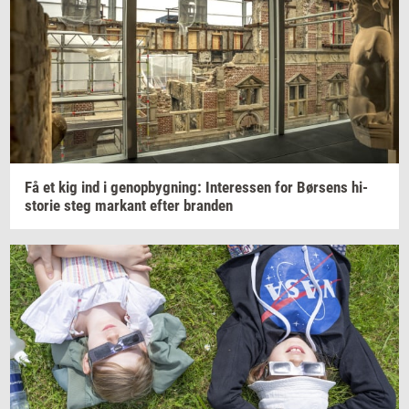
Få et kig ind i
genop­byg­ning:
In­ter­es­sen
for
Bør­sens
hi­
sto­rie
steg
mar­kant
efter
bran­den