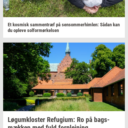
Et
kos­misk
sam­men­træf
på
sen­som­mer­him­len:
Sådan kan
du
op­le­ve
sol­for­mør­kel­sen
Løgum­klo­ster
Re­fu­gi­um:
Ro på
bags­
mæk­ken
med fuld
for­plej­ning