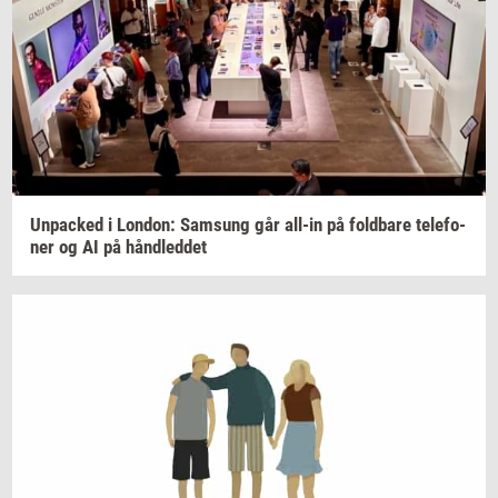
Un­pa­ck­ed
i
Lon­don:
Sams­ung
går
all-​in
på
fold­ba­re
te­le­fo­
ner
og AI på
hånd­led­det