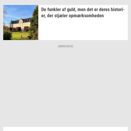
De
funk­ler
af guld, men det er deres
hi­sto­ri­
er,
der
stjæ­ler
op­mærk­som­he­den
ANNONCE