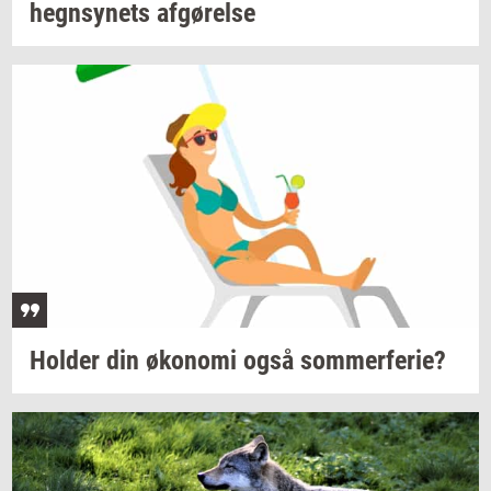
hegn­sy­nets
af­gø­rel­se
Hol­der
din
øko­no­mi
også
som­mer­fe­rie?