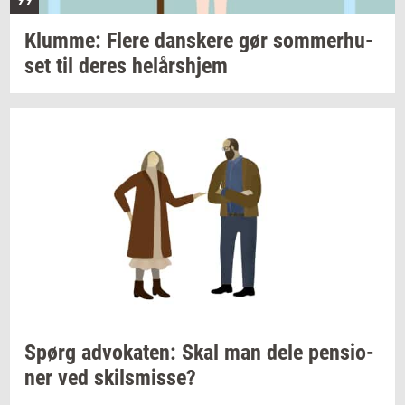
Klum­me: Flere
dan­ske­re
gør
som­mer­hu­
set
til deres
helårs­hjem
Spørg
ad­vo­ka­ten:
Skal man dele
pen­sio­
ner
ved
skils­mis­se?