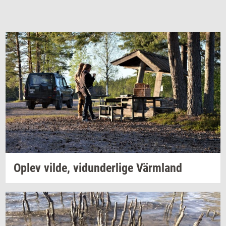
Oplev
vilde,
vi­dun­der­li­ge
Värmland