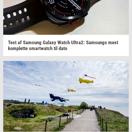
Test af
Sams­ung
Ga­laxy
Watch
Ultra2:
Sams­ungs
mest
kom­plet­te
smartwatch
til dato