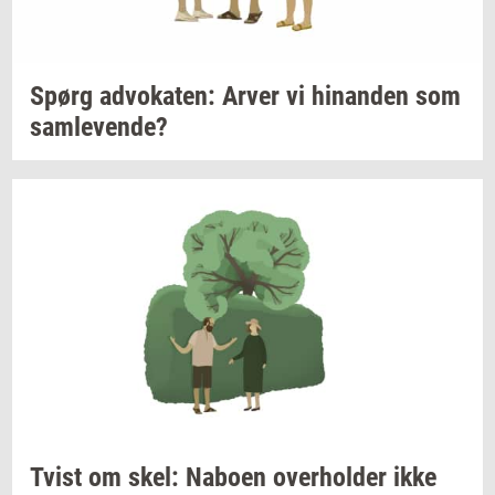
Spørg
ad­vo­ka­ten:
Arver vi
hin­an­den
som
sam­le­ven­de?
Tvist om skel:
Na­bo­en
over­hol­der
ikke