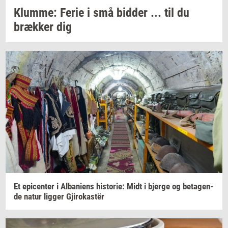
Klum­me:
Ferie i små
bid­der
... til du
bræk­ker
dig
Et
epi­cen­ter
i
Al­ba­ni­ens
hi­sto­rie:
Midt i
bjer­ge
og
be­ta­gen­
de
natur
lig­ger
Gjirokastër