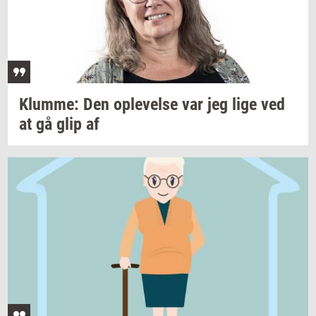
Klum­me:
Den
op­le­vel­se
var jeg lige ved
at gå glip af