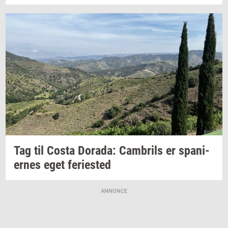
Tag til Costa
Dora­da:
Cam­brils
er
spa­ni­
er­nes
eget
fe­ri­e­sted
ANNONCE