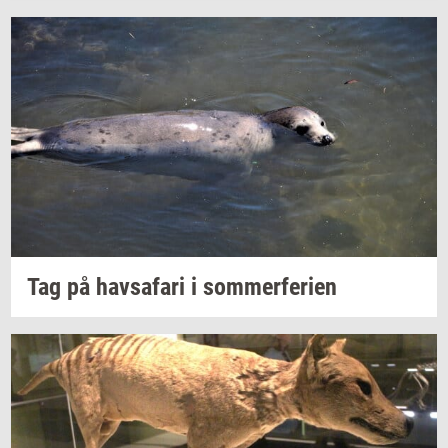
Tag på
havs­a­fa­ri
i
som­mer­fe­ri­en