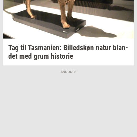
Tag til
Tas­ma­ni­en:
Bil­leds­køn
natur
blan­
det
med grum
hi­sto­rie
ANNONCE