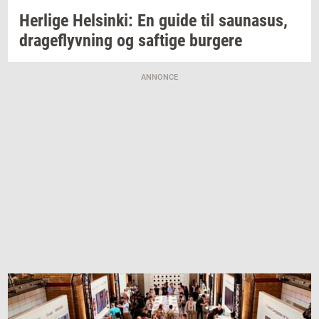
Her­li­ge
Hels­inki:
En guide til
sau­nasus,
drage­flyv­ning
og
saf­ti­ge
bur­ge­re
ANNONCE