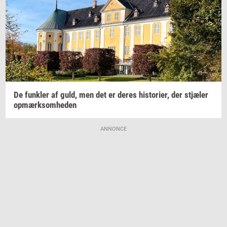
De
funk­ler
af guld, men det er deres
hi­sto­ri­er,
der
stjæ­ler
op­mærk­som­he­den
ANNONCE