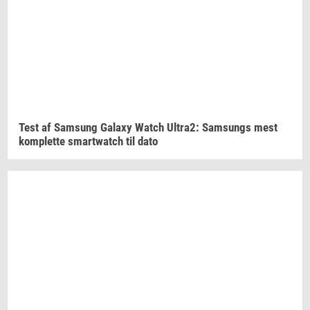
Test af
Sams­ung
Ga­laxy
Watch
Ultra2:
Sams­ungs
mest
kom­plet­te
smartwatch
til dato