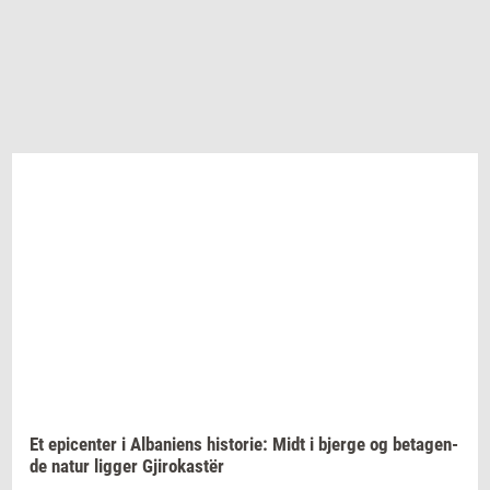
Et
epi­cen­ter
i
Al­ba­ni­ens
hi­sto­rie:
Midt i
bjer­ge
og
be­ta­gen­
de
natur
lig­ger
Gjirokastër