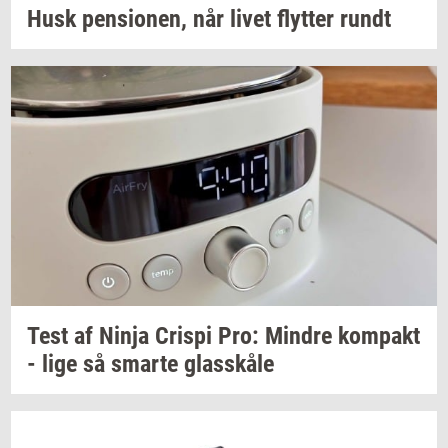
Husk
pen­sio­nen,
når livet
flyt­ter
rundt
Test af Ninja
Cri­spi
Pro:
Min­dre
kom­pakt
- lige så
smar­te
glas­skå­le