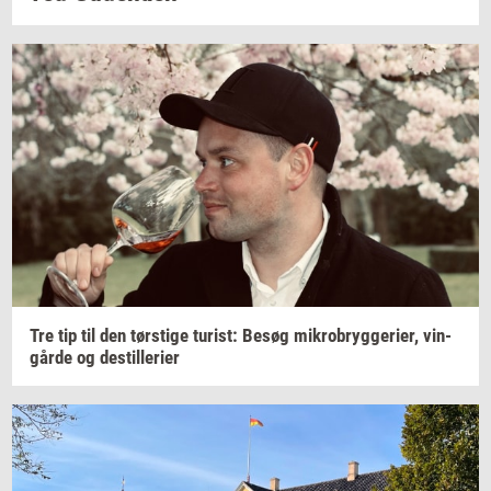
Tre tip til den
tørsti­ge
turist:
Besøg
mi­kro­bryg­ge­ri­er,
vin­
går­de
og
destil­le­ri­er