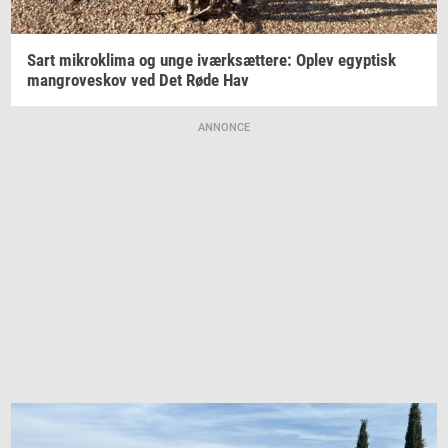
Sart
mi­krokli­ma
og unge
iværk­sæt­te­re:
Oplev
egyp­tisk
man­grove­skov
ved Det Røde Hav
ANNONCE