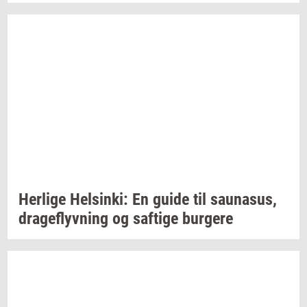
Her­li­ge
Hels­inki:
En guide til
sau­nasus,
drage­flyv­ning
og
saf­ti­ge
bur­ge­re