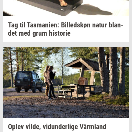
Tag til
Tas­ma­ni­en:
Bil­leds­køn
natur
blan­
det
med grum
hi­sto­rie
Oplev
vilde,
vi­dun­der­li­ge
Värmland