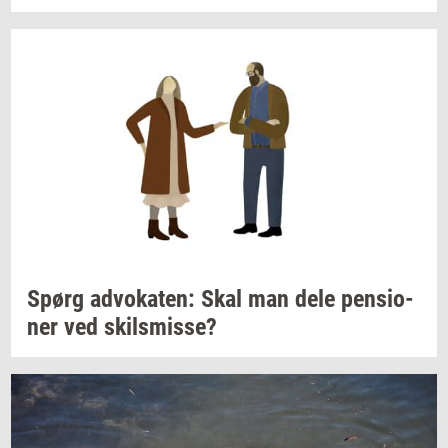
Spørg
ad­vo­ka­ten:
Skal man dele
pen­sio­
ner
ved
skils­mis­se?