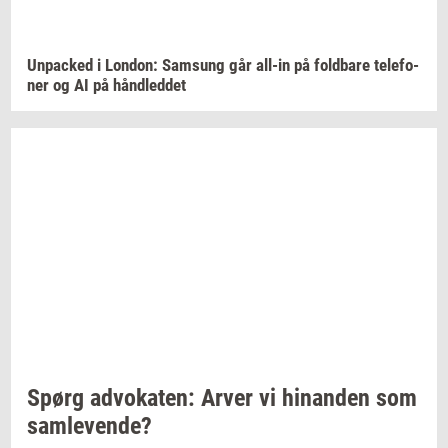
Un­pa­ck­ed
i
Lon­don:
Sams­ung
går
all-​in
på
fold­ba­re
te­le­fo­
ner
og AI på
hånd­led­det
Spørg
ad­vo­ka­ten:
Arver vi
hin­an­den
som
sam­le­ven­de?