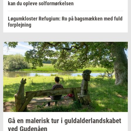
kan du opleve solformørkelsen
Løgumkloster Refugium: Ro på bagsmækken med fuld
forplejning
Gå en
ma­le­risk
tur i
gul­dal­der­land­ska­bet
ved
Gu­denå­en