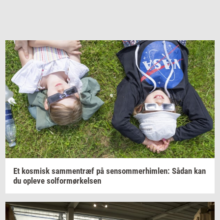
Et
kos­misk
sam­men­træf
på
sen­som­mer­him­len:
Sådan kan
du
op­le­ve
sol­for­mør­kel­sen