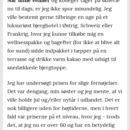
Når mine venner
og kolleger tager på skiferie
nu til dags, er jeg ikke spor misundelig. Jeg
ville bestemt gerne tilbringe en uge på et
luksuriøst bjerghotel i Østrig, Schweiz eller
Frankrig, hvor jeg kunne tilkøbe mig en
wellnesspakke og bagefter (for ikke at blive alt
for sund) sidde indpakket i tæpper på en
terrasse og drikke varm kakao med udsigt til
snedækkede bjergtoppe.
har
Jeg
undersøgt prisen for slige fornøjelser.
Det var dengang, min søster og jeg mente, at vi
ville holde jul og/eller nytår i udlandet. Det er
nok billigere uden for højtiderne, men i hvert
fald var priserne på et niveau, hvor jeg - trods
det, at jeg nu er over 60 og har en betydelig