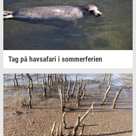
Tag på
havs­a­fa­ri
i
som­mer­fe­ri­en