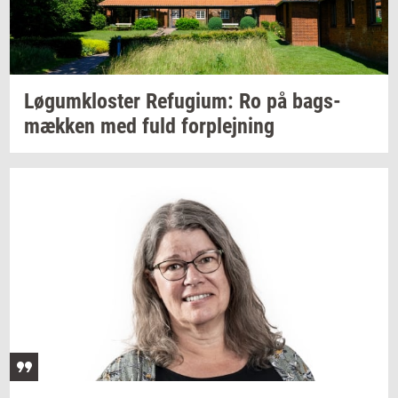
Løgum­klo­ster
Re­fu­gi­um:
Ro på
bags­
mæk­ken
med fuld
for­plej­ning