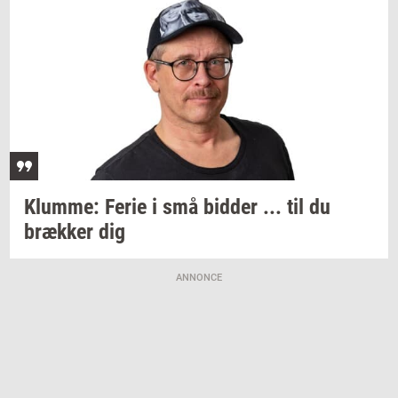
Klum­me:
Ferie i små
bid­der
... til du
bræk­ker
dig
ANNONCE