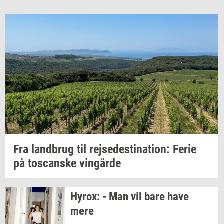
Fra
land­brug
til
rej­se­desti­na­tion:
Ferie
på
toscan­ske
vin­går­de
Hyrox:
- Man vil bare have
mere