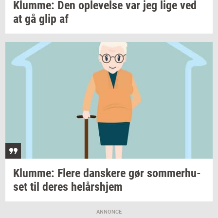
Klum­me:
Den
op­le­vel­se
var jeg lige ved
at gå glip af
Klum­me: Flere
dan­ske­re
gør
som­mer­hu­
set
til deres
helårs­hjem
ANNONCE