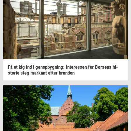
Få et kig ind i
genop­byg­ning:
In­ter­es­sen
for
Bør­sens
hi­
sto­rie
steg
mar­kant
efter
bran­den