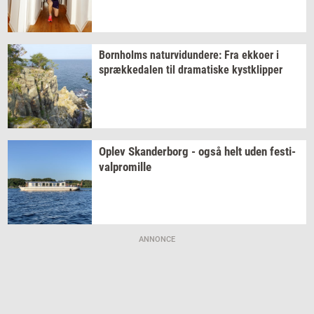
Born­holms
na­tur­vi­dun­de­re:
Fra
ek­ko­er
i
spræk­ke­da­len
til
dra­ma­ti­ske
kyst­klip­per
Oplev
Skan­der­borg
- også helt uden
festi­
val­pro­mil­le
ANNONCE