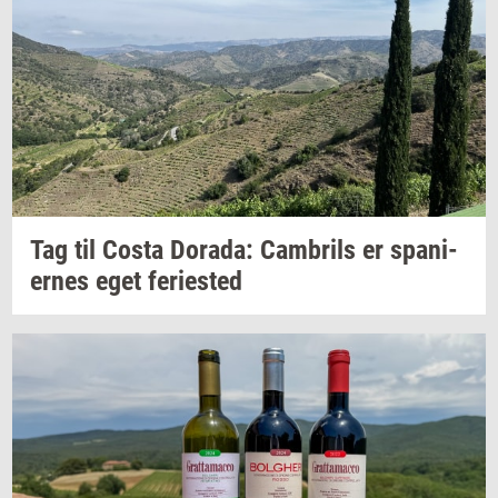
Tag til Costa
Dora­da:
Cam­brils
er
spa­ni­
er­nes
eget
fe­ri­e­sted