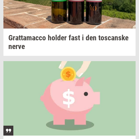
Grat­ta­mac­co
hol­der
fast i den
toscan­ske
nerve