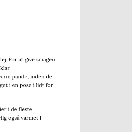
ej. For at give smagen
klar
varm pande, inden de
t i en pose i lidt for
er i de fleste
lig også varmet i