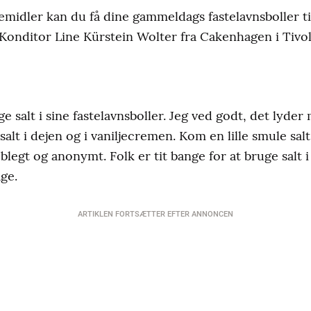
midler kan du få dine gammeldags fastelavnsboller til
onditor Line Kürstein Wolter fra Cakenhagen i Tivol
e salt i sine fastelavnsboller. Jeg ved godt, det lyde
salt i dejen og i vaniljecremen. Kom en lille smule salt
 blegt og anonymt. Folk er tit bange for at bruge salt
ge.
ARTIKLEN FORTSÆTTER EFTER ANNONCEN