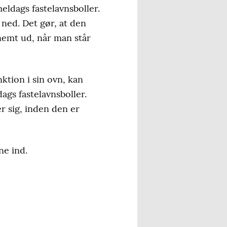
ldags fastelavnsboller.
 ned. Det gør, at den
nemt ud, når man står
tion i sin ovn, kan
gs fastelavnsboller.
er sig, inden den er
ne ind.