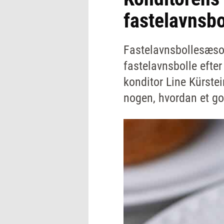
fastelavnsbo
Fastelavnsbollesæson
fastelavnsbolle efte
konditor Line Kürste
nogen, hvordan et g