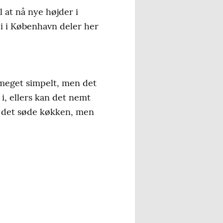
 at nå nye højder i
i i København deler her
r meget simpelt, men det
 i, ellers kan det nemt
 i det søde køkken, men