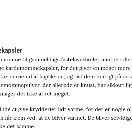
kapsler
emomme til gammeldags fastelavnsboller med tebolled
uge kardemommekapsler, for det giver en meget mere 
rnerne ud af kapslerne, og rist dem hurtigt på en 
mommepulver, der allerede er knust, har sikkert ligge
mager det ikke af ret meget.
 idé at give krydderier lidt varme, for der er nogle oli
får frem ved, at de bliver varmet. De bliver selvfølge
kke det samme.