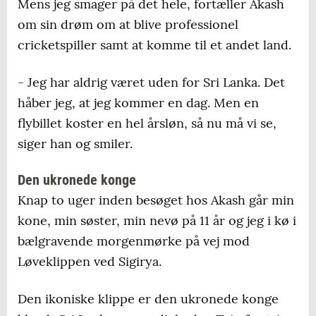
Mens jeg smager på det hele, fortæller Akash
rejseselskab, hvor vi havde fly, hotel og
om sin drøm om at blive professionel
transport med i prisen. Det kostede 20.000
cricketspiller samt at komme til et andet land.
kroner pr. voksen og 13.500 kroner for børn
under 12 år, og vi kunne stort set ikke
- Jeg har aldrig været uden for Sri Lanka. Det
booke samme rejse billigere selv. I disse
håber jeg, at jeg kommer en dag. Men en
tider er sikkerheden ved pakkerejser en del
flybillet koster en hel årsløn, så nu må vi se,
værd.
siger han og smiler.
Prisniveauet i Sri Lanka
er markant lavere
Den ukronede konge
end i Danmark og også en smule lavere end
Knap to uger inden besøget hos Akash går min
i for eksempel Thailand. Det afhænger
kone, min søster, min nevø på 11 år og jeg i kø i
naturligvis af det enkelte hotel, café og
bælgravende morgenmørke på vej mod
restaurant, men man kommer langt for
Løveklippen ved Sigirya.
pengene.
Den ikoniske klippe er den ukronede konge