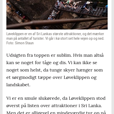
Løveklippen er en af Sri Lankas største attraktioner, og det mærker
man på antallet af turister. Vi går i kø stort set hele vejen op og ned.
Foto: Simon Staun
Udsigten fra toppen er sublim. Hvis man altså
kan se noget for tåge og dis. Vi kan ikke se
noget som helst, da tunge skyer hænger som
et sørgmodigt tæppe over Løveklippen og
landskabet.
Vi er en smule slukørede, da Løveklippen stod
øverst på listen over attraktioner i Sri Lanka.
Men det er alligevel en mindeværdig tur op på