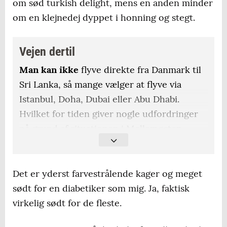
om sød turkish delight, mens en anden minder
om en klejnedej dyppet i honning og stegt.
Vejen dertil
Man kan ikke
flyve direkte fra Danmark til
Sri Lanka, så mange vælger at flyve via
Istanbul, Doha, Dubai eller Abu Dhabi.
Hvilket for tiden giver nogle udfordringer
på grund af situationen i Mellemøsten.
Alt efter sæson
og antal mellemlandinger
samt flyselskab kan man typisk finde en
Det er yderst farvestrålende kager og meget
returbillet til 6000-8000 kroner fra
sødt for en diabetiker som mig. Ja, faktisk
Danmark.
virkelig sødt for de fleste.
Vores rejse var
en pakkerejse med et dansk