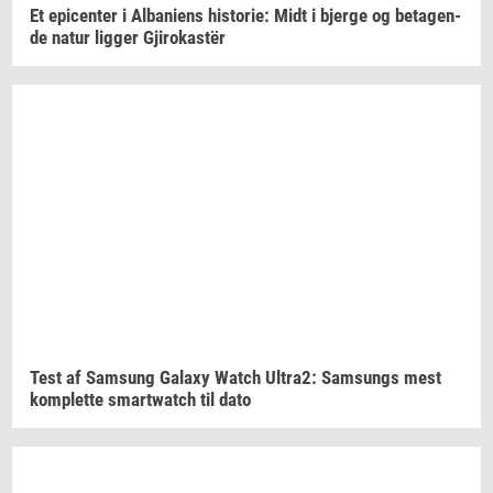
Et
epi­cen­ter
i
Al­ba­ni­ens
hi­sto­rie:
Midt i
bjer­ge
og
be­ta­gen­
de
natur
lig­ger
Gjirokastër
Test af
Sams­ung
Ga­laxy
Watch
Ultra2:
Sams­ungs
mest
kom­plet­te
smartwatch
til dato