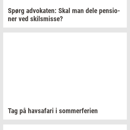
Spørg
ad­vo­ka­ten:
Skal man dele
pen­sio­
ner
ved
skils­mis­se?
Tag på
havs­a­fa­ri
i
som­mer­fe­ri­en