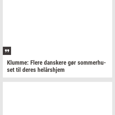
Klum­me: Flere
dan­ske­re
gør
som­mer­hu­
set
til deres
helårs­hjem