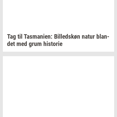
Tag til
Tas­ma­ni­en:
Bil­leds­køn
natur
blan­
det
med grum
hi­sto­rie