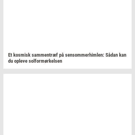
Et
kos­misk
sam­men­træf
på
sen­som­mer­him­len:
Sådan kan
du
op­le­ve
sol­for­mør­kel­sen