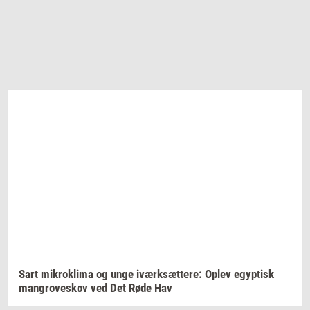
Sart
mi­krokli­ma
og unge
iværk­sæt­te­re:
Oplev
egyp­tisk
man­grove­skov
ved Det Røde Hav