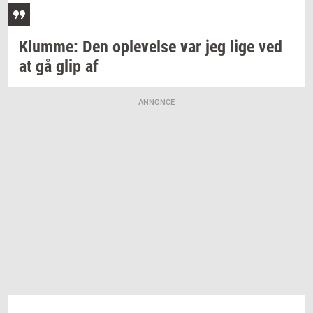
Klum­me:
Den
op­le­vel­se
var jeg lige ved
at gå glip af
ANNONCE