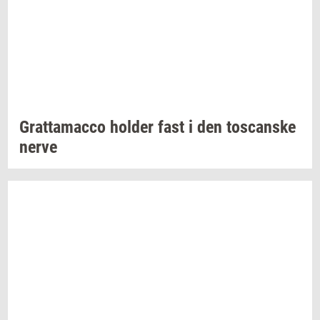
Grat­ta­mac­co
hol­der
fast i den
toscan­ske
nerve