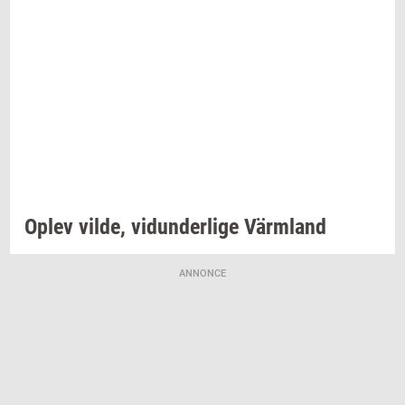
Oplev
vilde,
vi­dun­der­li­ge
Värmland
ANNONCE