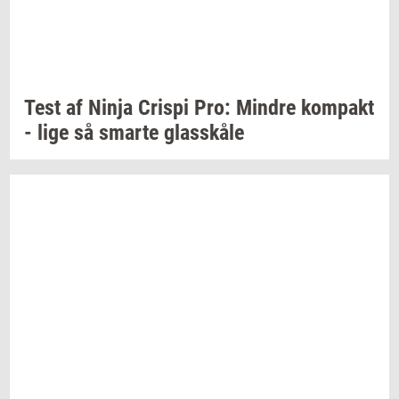
Test af Ninja
Cri­spi
Pro:
Min­dre
kom­pakt
- lige så
smar­te
glas­skå­le