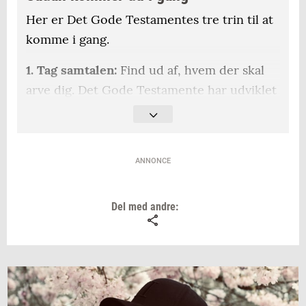
Her er Det Gode Testamentes tre trin til at
komme i gang.
1. Tag samtalen:
Find ud af, hvem der skal
arve dig. Det Gode Testamente har udviklet
nogle samtalekort, man kan prøve på
hjemmesiden og printe ud til brug
derhjemme. Kortene er udviklet, så der
ANNONCE
både er helt faktuelle spørgsmål og
spørgsmål, hvor man skal reflektere over,
Del med andre:
hvordan man gerne vil huskes.
- Vi har også udviklet en arveguide, som
tager udgangspunkt i danskerne og de
myter, der kan være om det her emne: Er
det dyrt? Er det besværligt? Er det