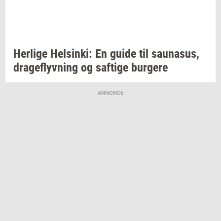
Her­li­ge
Hels­inki:
En guide til
sau­nasus,
drage­flyv­ning
og
saf­ti­ge
bur­ge­re
ANNONCE