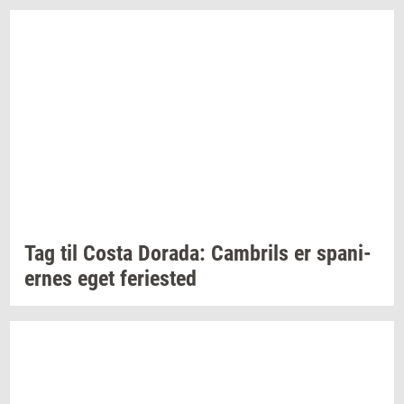
Tag til Costa
Dora­da:
Cam­brils
er
spa­ni­
er­nes
eget
fe­ri­e­sted