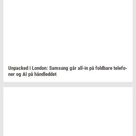
Un­pa­ck­ed
i
Lon­don:
Sams­ung
går
all-​in
på
fold­ba­re
te­le­fo­
ner
og AI på
hånd­led­det