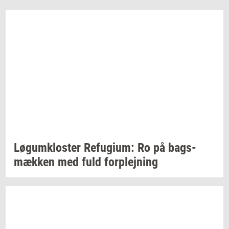
Løgum­klo­ster
Re­fu­gi­um:
Ro på
bags­
mæk­ken
med fuld
for­plej­ning