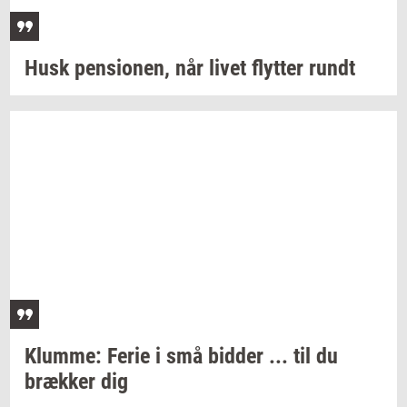
Husk
pen­sio­nen,
når livet
flyt­ter
rundt
Klum­me:
Ferie i små
bid­der
... til du
bræk­ker
dig