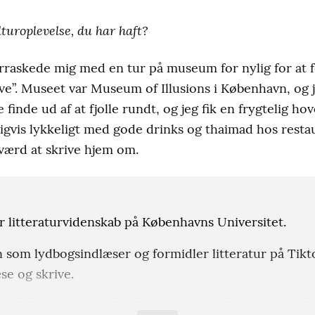
turoplevelse, du har haft?
raskede mig med en tur på museum for nylig for at f
e”. Museet var Museum of Illusions i København, og j
e finde ud af at fjolle rundt, og jeg fik en frygtelig h
digvis lykkeligt med gode drinks og thaimad hos restau
 værd at skrive hjem om.
r litteraturvidenskab på Københavns Universitet.
som lydbogsindlæser og formidler litteratur på Tikto
æse og skrive.
s debutroman og den første i en planlagt serie med t