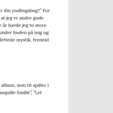
 er din yndlingsbog?” For
 at jeg er andre gode
e år havde jeg to store
d under huden på mig og
flettede mystik, fremtid
 album, som tit spiller i
quille Emilie”, ”Let