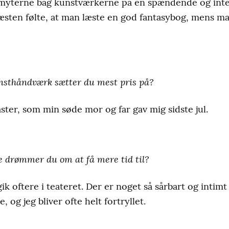
g myterne bag kunstværkerne på en spændende og int
æsten følte, at man læste en god fantasybog, mens m
unsthåndværk sætter du mest pris på?
er, som min søde mor og far gav mig sidste jul.
e drømmer du om at få mere tid til?
 gik oftere i teateret. Der er noget så sårbart og intimt
 og jeg bliver ofte helt fortryllet.