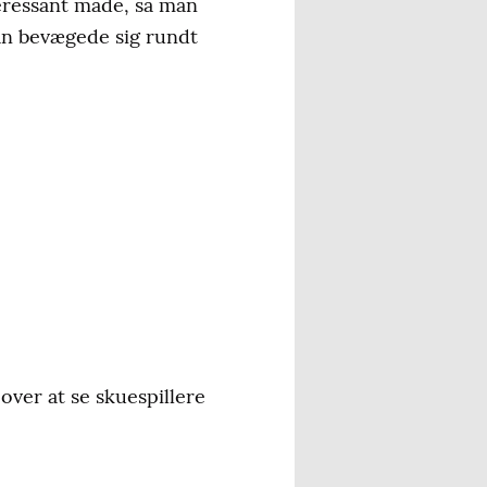
eressant måde, så man
an bevægede sig rundt
 over at se skuespillere