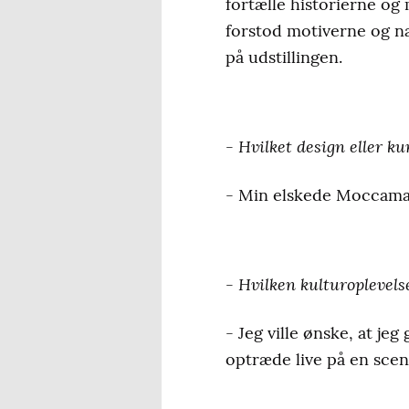
fortælle historierne o
forstod motiverne og n
på udstillingen.
- Hvilket design eller k
- Min elskede Moccamast
- Hvilken kulturoplevels
- Jeg ville ønske, at jeg
optræde live på en scene,