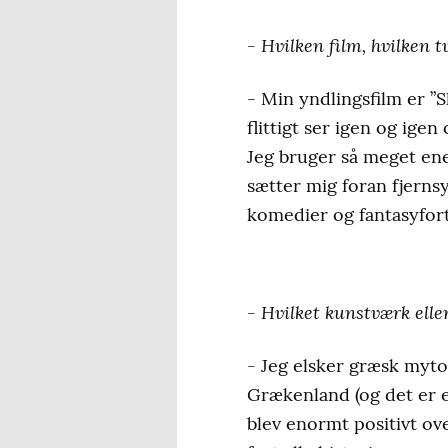
- Hvilken film, hvilken t
- Min yndlingsfilm er ”
flittigt ser igen og ige
Jeg bruger så meget ener
sætter mig foran fjernsy
komedier og fantasyfort
- Hvilket kunstværk elle
- Jeg elsker græsk myto
Grækenland (og det er e
blev enormt positivt ov