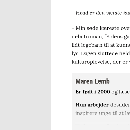
- Hvad er den værste kul
- Min søde kæreste over
debutroman, ”Solens gav
lidt legebarn til at kunn
lys. Dagen sluttede hel
kulturoplevelse, der er
Maren Lemb
Er født i 2000
og læse
Hun arbejder
desuden 
inspirere unge til at l
”Solens gave”
er hende