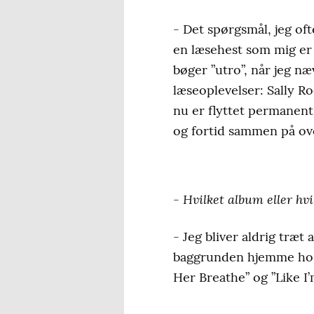
- Det spørgsmål, jeg oft
en læsehest som mig er d
bøger ”utro”, når jeg næ
læseoplevelser: Sally R
nu er flyttet permanent 
og fortid sammen på ove
- Hvilket album eller hv
- Jeg bliver aldrig træt 
baggrunden hjemme hos mi
Her Breathe” og ”Like I’