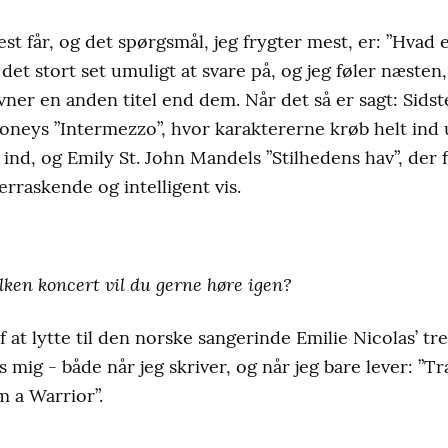
est får, og det spørgsmål, jeg frygter mest, er: ”Hvad
et stort set umuligt at svare på, og jeg føler næsten,
vner en anden titel end dem. Når det så er sagt: Sidst
ooneys ”Intermezzo”, hvor karaktererne krøb helt in
ind, og Emily St. John Mandels ”Stilhedens hav”, der 
rraskende og intelligent vis.
ilken koncert vil du gerne høre igen?
af at lytte til den norske sangerinde Emilie Nicolas’ tre
g - både når jeg skriver, og når jeg bare lever: ”Tran
m a Warrior”.