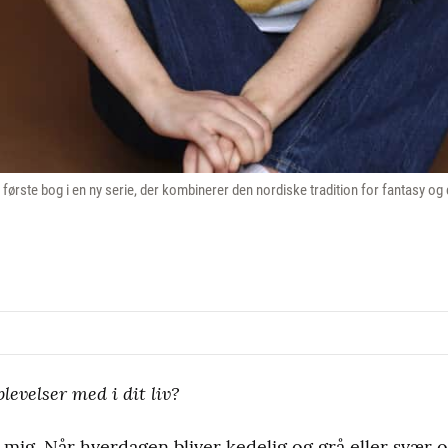
ørste bog i en ny serie, der kombinerer den nordiske tradition for fantasy og
levelser med i dit liv?
 mig. Når hverdagen bliver kedelig og grå eller svær 