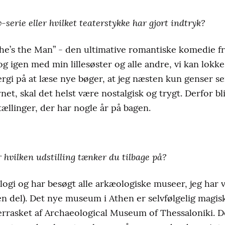
v-serie eller hvilket teaterstykke har gjort indtryk?
She’s the Man” - den ultimative romantiske komedie fr
n og igen med min lillesøster og alle andre, vi kan lokk
gi på at læse nye bøger, at jeg næsten kun genser ser
net, skal det helst være nostalgisk og trygt. Derfor bl
ællinger, der har nogle år på bagen.
r hvilken udstilling tænker du tilbage på?
logi og har besøgt alle arkæologiske museer, jeg har 
n del). Det nye museum i Athen er selvfølgelig magisk
errasket af Archaeological Museum of Thessaloniki. De 