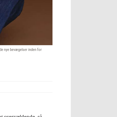
 de nye bevægelser inden for
og overvældende, så