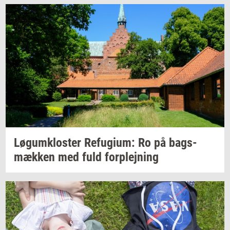
Løgum­klo­ster
Re­fu­gi­um:
Ro på
bags­
mæk­ken
med fuld
for­plej­ning