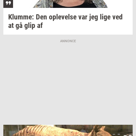
Klum­me:
Den
op­le­vel­se
var jeg lige ved
at gå glip af
ANNONCE