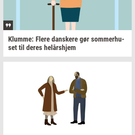
Klum­me: Flere
dan­ske­re
gør
som­mer­hu­
set
til deres
helårs­hjem