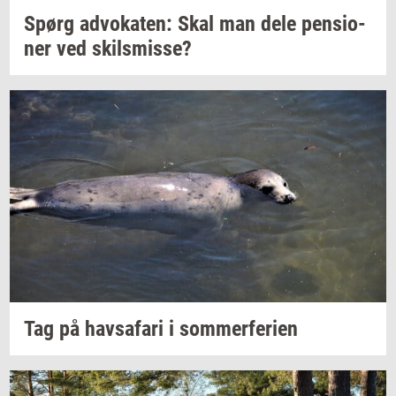
Spørg
ad­vo­ka­ten:
Skal man dele
pen­sio­
ner
ved
skils­mis­se?
Tag på
havs­a­fa­ri
i
som­mer­fe­ri­en