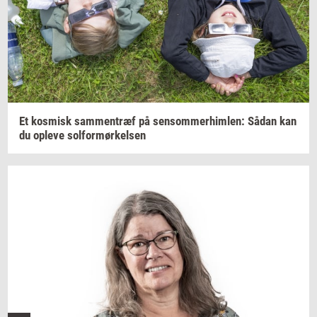
Et
kos­misk
sam­men­træf
på
sen­som­mer­him­len:
Sådan kan
du
op­le­ve
sol­for­mør­kel­sen