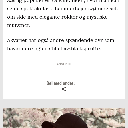
Særlig populær er Oceantanken, hvor man kan
se de spektakulære hammerhajer svømme side
om side med elegante rokker og mystiske
muræner.
Akvariet har også andre spændende dyr som
havoddere og en stillehavsblæksprutte.
ANNONCE
Del med andre: