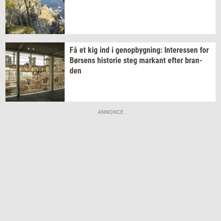
Få et kig ind i
genop­byg­ning:
In­ter­es­sen
for
Bør­sens
hi­sto­rie
steg
mar­kant
efter
bran­
den
ANNONCE