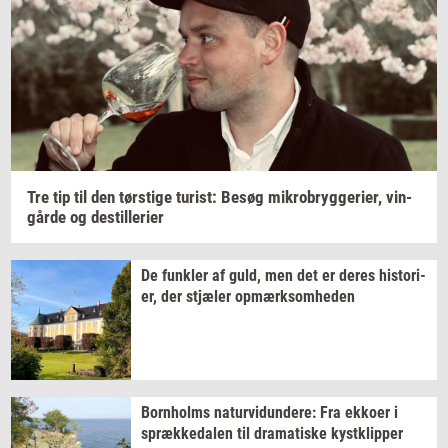
Tre tip til den
tørsti­ge
turist:
Besøg
mi­kro­bryg­ge­ri­er,
vin­
går­de
og
destil­le­ri­er
De
funk­ler
af guld, men det er deres
hi­sto­ri­
er,
der
stjæ­ler
op­mærk­som­he­den
Born­holms
na­tur­vi­dun­de­re:
Fra
ek­ko­er
i
spræk­ke­da­len
til
dra­ma­ti­ske
kyst­klip­per