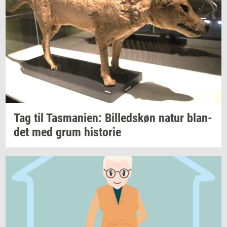
Tag til
Tas­ma­ni­en:
Bil­leds­køn
natur
blan­
det
med grum
hi­sto­rie