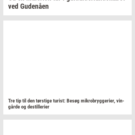
ved
Gu­denå­en
Tre tip til den
tørsti­ge
turist:
Besøg
mi­kro­bryg­ge­ri­er,
vin­
går­de
og
destil­le­ri­er