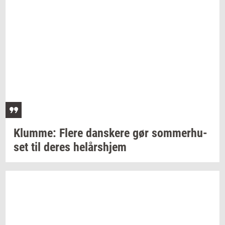
Klum­me: Flere
dan­ske­re
gør
som­mer­hu­
set
til deres
helårs­hjem