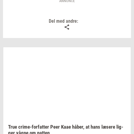
ANNONCE
Del med andre:
True
crime-​forfatter
Peer Kaae
håber,
at hans
læ­se­re
lig­
ger
vågne om
nat­ten