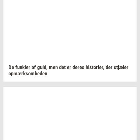
De
funk­ler
af guld, men det er deres
hi­sto­ri­er,
der
stjæ­ler
op­mærk­som­he­den