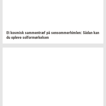
Et
kos­misk
sam­men­træf
på
sen­som­mer­him­len:
Sådan kan
du
op­le­ve
sol­for­mør­kel­sen