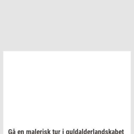
Gå en
ma­le­risk
tur i
gul­dal­der­land­ska­bet