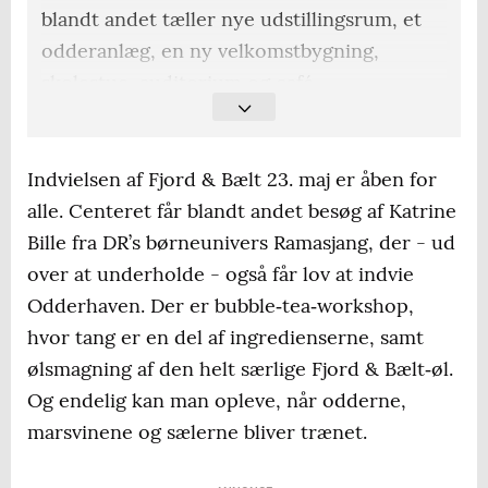
blandt andet tæller nye udstillingsrum, et
odderanlæg, en ny velkomstbygning,
skolestue, auditorium og café.
Bygningen
er tegnet af Praksis Arkitekter
og er støttet af A.P. Møller Fonden, der har
Indvielsen af Fjord & Bælt 23. maj er åben for
doneret 49,5 millioner kroner, og
alle. Centeret får blandt andet besøg af Katrine
Kerteminde Kommune, der har bidraget
Bille fra DR’s børneunivers Ramasjang, der - ud
med 10 millioner kroner.
over at underholde - også får lov at indvie
Odderhaven. Der er bubble‑tea‑workshop,
Adressen
er Margrethes Pl. 1, 5300
hvor tang er en del af ingredienserne, samt
Kerteminde.
ølsmagning af den helt særlige Fjord & Bælt‑øl.
Find
åbningstider, billetpriser og mere
Og endelig kan man opleve, når odderne,
information på www.fjordbaelt.dk.
marsvinene og sælerne bliver trænet.