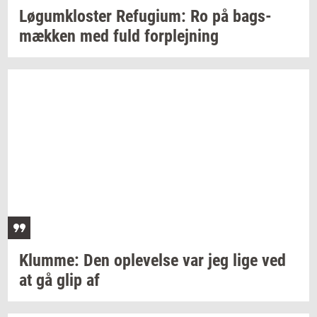
Løgum­klo­ster
Re­fu­gi­um:
Ro på
bags­
mæk­ken
med fuld
for­plej­ning
Klum­me:
Den
op­le­vel­se
var jeg lige ved
at gå glip af