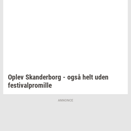
Oplev
Skan­der­borg
- også helt uden
festi­val­pro­mil­le
ANNONCE