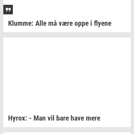
Klum­me:
Alle må være oppe i
fly­e­ne
Hyrox:
- Man vil bare have mere