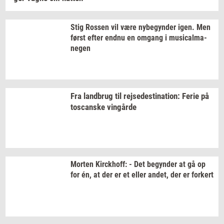
Stig
Ros­sen
vil være
ny­be­gyn­der
igen. Men
først efter endnu en
om­gang
i
mu­si­cal­ma­
ne­gen
Fra
land­brug
til
rej­se­desti­na­tion:
Ferie på
toscan­ske
vin­går­de
Mor­ten
Kirck­hoff:
- Det
be­gyn­der
at gå op
for én, at der er et eller
andet,
der er
for­kert