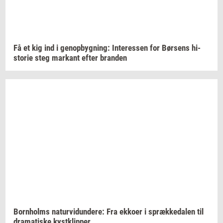
Få et kig ind i
genop­byg­ning:
In­ter­es­sen
for
Bør­sens
hi­
sto­rie
steg
mar­kant
efter
bran­den
Born­holms
na­tur­vi­dun­de­re:
Fra
ek­ko­er
i
spræk­ke­da­len
til
dra­ma­ti­ske
kyst­klip­per