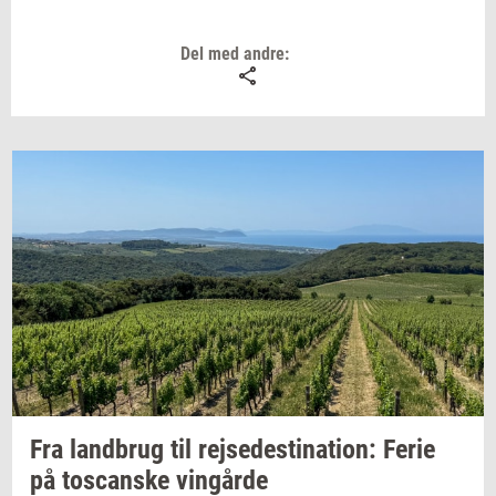
arrangere transport til de andre øer, hvor
Del med andre:
antallet af rejsende er langt lavere.
2.
Øgruppen Lofoten er sådan et sted, hvor
man bare kan sidde på en terrasse og se på
den storslåede natur. Der er også mulighed
for vandreture, kajakture blandt
spækhuggere og nordlys, hvis man er
heldig.
3.
Forestil dig de mest paradisiske tropeøer,
og du vil for dit indre blik se Raja Ampat i
Indonesien. Det tager en krig at nå dertil,
men så er der også mulighed for at føle sig
som Robinson Crusoe. Øerne er dækket af
Fra
land­brug
til
rej­se­desti­na­tion:
Ferie
på
toscan­ske
vin­går­de
regnskov, strandene er kridhvide, og under