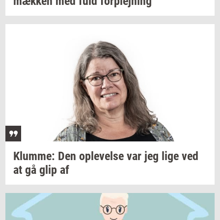
mæk­ken
med fuld
for­plej­ning
Klum­me:
Den
op­le­vel­se
var jeg lige ved
at gå glip af