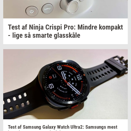
Test af Ninja
Cri­spi
Pro:
Min­dre
kom­pakt
- lige så
smar­te
glas­skå­le
Test af
Sams­ung
Ga­laxy
Watch
Ultra2:
Sams­ungs
mest