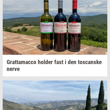
Grat­ta­mac­co
hol­der
fast i den
toscan­ske
nerve