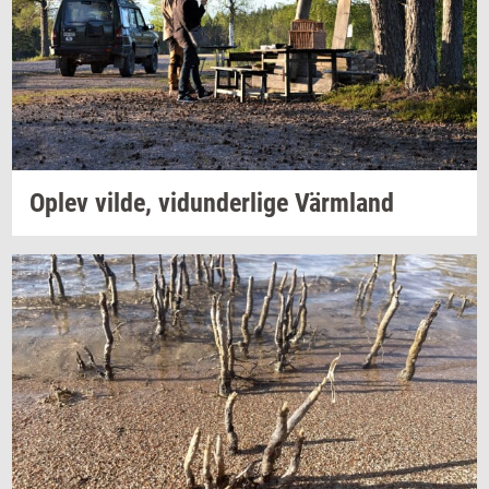
Oplev
vilde,
vi­dun­der­li­ge
Värmland