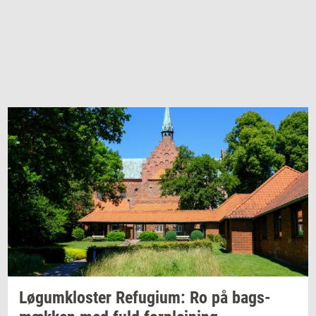
Løgum­klo­ster
Re­fu­gi­um:
Ro på
bags­