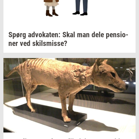
Spørg
ad­vo­ka­ten:
Skal man dele
pen­sio­
ner
ved
skils­mis­se?