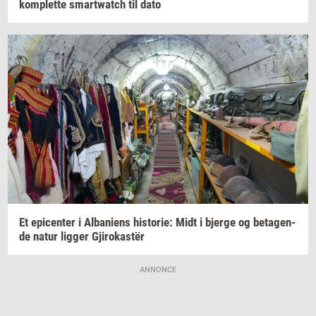
kom­plet­te
smartwatch
til dato
Et
epi­cen­ter
i
Al­ba­ni­ens
hi­sto­rie:
Midt i
bjer­ge
og
be­ta­gen­
de
natur
lig­ger
Gjirokastër
ANNONCE