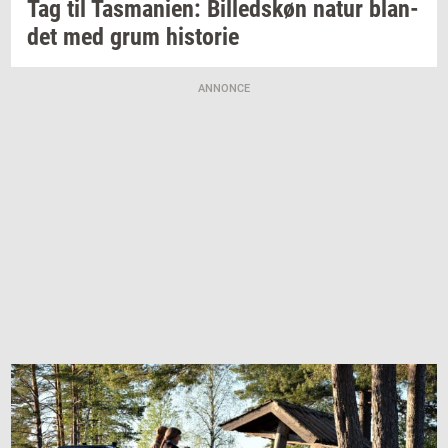
Tag til
Tas­ma­ni­en:
Bil­leds­køn
natur
blan­
det
med grum
hi­sto­rie
ANNONCE