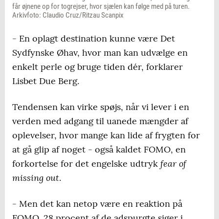
får øjnene op for togrejser, hvor sjælen kan følge med på turen.
Arkivfoto: Claudio Cruz/Ritzau Scanpix
- En oplagt destination kunne være Det
Sydfynske Øhav, hvor man kan udvælge en
enkelt perle og bruge tiden dér, forklarer
Lisbet Due Berg.
Tendensen kan virke spøjs, når vi lever i en
verden med adgang til uanede mængder af
oplevelser, hvor mange kan lide af frygten for
at gå glip af noget - også kaldet FOMO, en
fear of
forkortelse for det engelske udtryk
missing out
.
- Men det kan netop være en reaktion på
FOMO. 28 procent af de adspurgte siger i