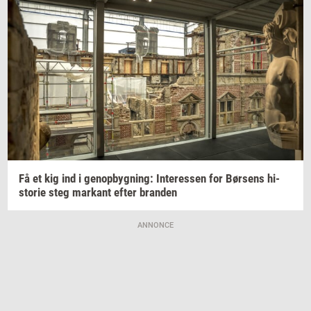
Få et kig ind i
genop­byg­ning:
In­ter­es­sen
for
Bør­sens
hi­
sto­rie
steg
mar­kant
efter
bran­den
ANNONCE