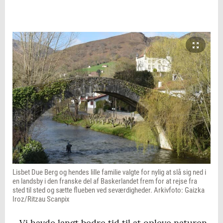
Lisbet Due Berg og hendes lille familie valgte for nylig at slå sig ned i
en landsby i den franske del af Baskerlandet frem for at rejse fra
sted til sted og sætte flueben ved seværdigheder. Arkivfoto: Gaizka
Iroz/Ritzau Scanpix
- Vi havde langt bedre tid til at opleve naturen,