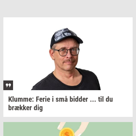
Klum­me:
Ferie i små
bid­der
... til du
bræk­ker
dig