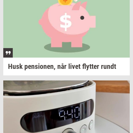
Husk
pen­sio­nen,
når livet
flyt­ter
rundt