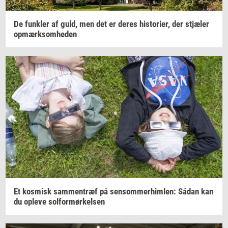
De
funk­ler
af guld, men det er deres
hi­sto­ri­er,
der
stjæ­ler
op­mærk­som­he­den
Et
kos­misk
sam­men­træf
på
sen­som­mer­him­len:
Sådan kan
du
op­le­ve
sol­for­mør­kel­sen