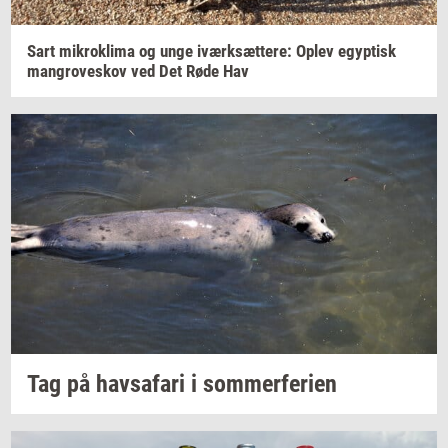
Sart
mi­krokli­ma
og unge
iværk­sæt­te­re:
Oplev
egyp­tisk
man­grove­skov
ved Det Røde Hav
Tag på
havs­a­fa­ri
i
som­mer­fe­ri­en