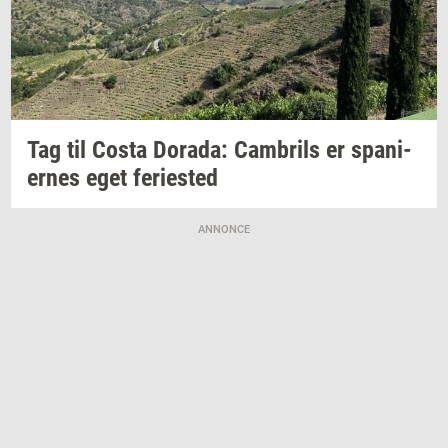
Tag til Costa
Dora­da:
Cam­brils
er
spa­ni­
er­nes
eget
fe­ri­e­sted
ANNONCE