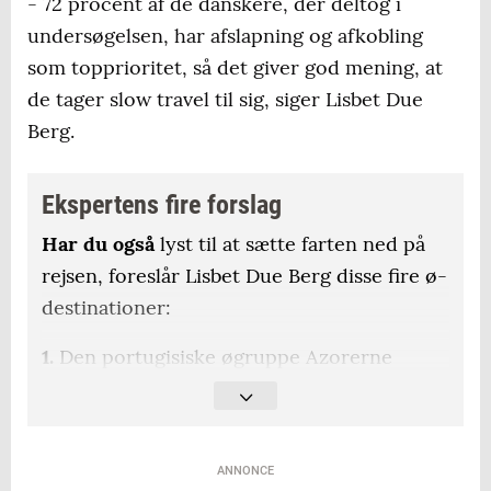
- 72 procent af de danskere, der deltog i
undersøgelsen, har afslapning og afkobling
som topprioritet, så det giver god mening, at
de tager slow travel til sig, siger Lisbet Due
Berg.
Ekspertens fire forslag
Har du også
lyst til at sætte farten ned på
rejsen, foreslår Lisbet Due Berg disse fire ø-
destinationer:
1.
Den portugisiske øgruppe Azorerne
ligger midt i Atlanterhavet og byder på
frodig natur, varme kilder og ren afslapning.
De fleste besøgende holder sig til
ANNONCE
hovedøen, Sao Miguel, men det er nemt at