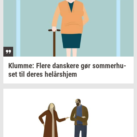
Klum­me: Flere
dan­ske­re
gør
som­mer­hu­
set
til deres
helårs­hjem