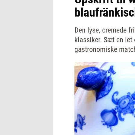
blaufränkisc
Den lyse, cremede f
klassiker. Sæt en let
gastronomiske matc