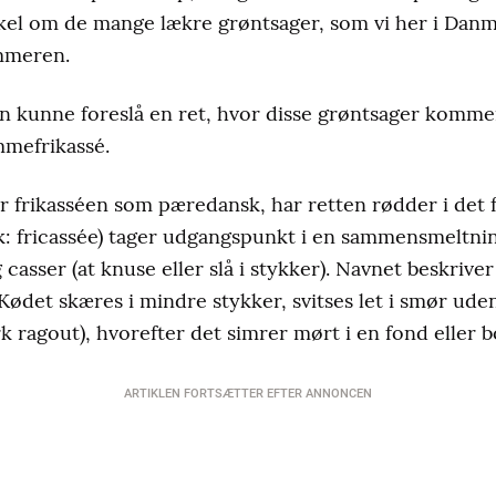
kel om de mange lækre grøntsager, som vi her i Danm
mmeren.
 kunne foreslå en ret, hvor disse grøntsager kommer 
mmefrikassé.
er frikasséen som pæredansk, har retten rødder i det
sk: fricassée) tager udgangspunkt i en sammensmeltnin
g casser (at knuse eller slå i stykker). Navnet beskriver
det skæres i mindre stykker, svitses let i smør uden 
k ragout), hvorefter det simrer mørt i en fond eller b
ARTIKLEN FORTSÆTTER EFTER ANNONCEN