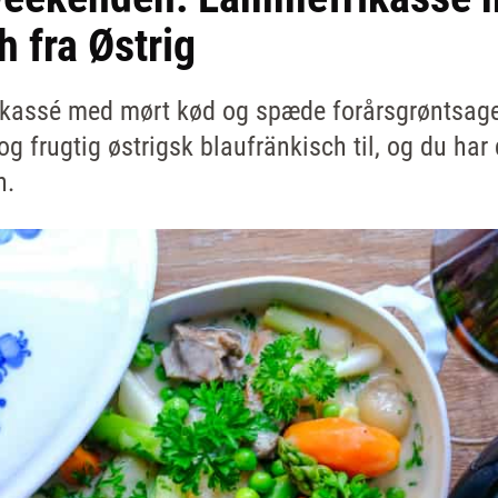
h fra Østrig
rikassé med mørt kød og spæde forårsgrøntsage
 og frugtig østrigsk blaufränkisch til, og du har
h.