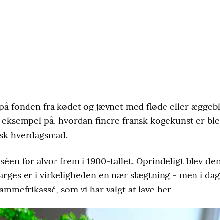
 på fonden fra kødet og jævnet med fløde eller æggeb
eksempel på, hvordan finere fransk kogekunst er ble
dansk hverdagsmad.
éen for alvor frem i 1900-tallet. Oprindeligt blev de
parges er i virkeligheden en nær slægtning - men i da
lammefrikassé, som vi har valgt at lave her.