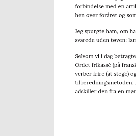
forbindelse med en arti
hen over foråret og so
Jeg spurgte ham, om han
svarede uden tøven: la
Selvom vi i dag betragt
Ordet frikassé (på fran
verber frire (at stege) o
tilberedningsmetoden: Kø
adskiller den fra en mør