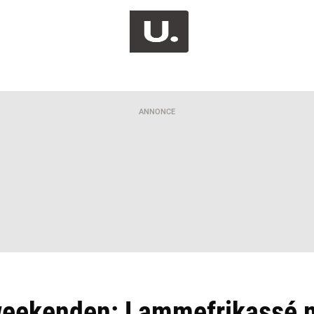
ANNONCE
l weekenden: Lammefrikassé