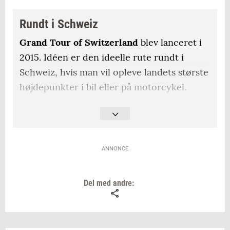
Rundt i Schweiz
Grand Tour of Switzerland
blev lanceret i
2015. Idéen er den ideelle rute rundt i
Schweiz, hvis man vil opleve landets største
højdepunkter i bil eller på motorcykel.
Ruten
strækker sig i sin helhed over 1643
kilometer fordelt på otte etaper. Undervejs
leder ruten til 22 søer, over 5 bjergpas og til
ANNONCE
13 verdensarvssteder beskyttet af Unesco.
Grand Tour of Switzerland-logoet er i
Del med andre:
øvrigt det eneste logo, som er tilladt på
vejskiltene i Schweiz.
Man kan
planlægge sin egen tur på