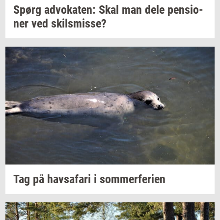
Spørg
ad­vo­ka­ten:
Skal man dele
pen­sio­
ner
ved
skils­mis­se?
Tag på
havs­a­fa­ri
i
som­mer­fe­ri­en