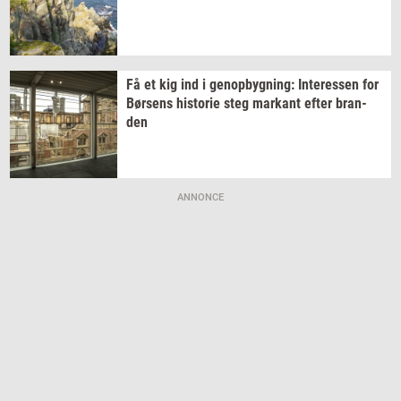
Få et kig ind i
genop­byg­ning:
In­ter­es­sen
for
Bør­sens
hi­sto­rie
steg
mar­kant
efter
bran­
den
ANNONCE