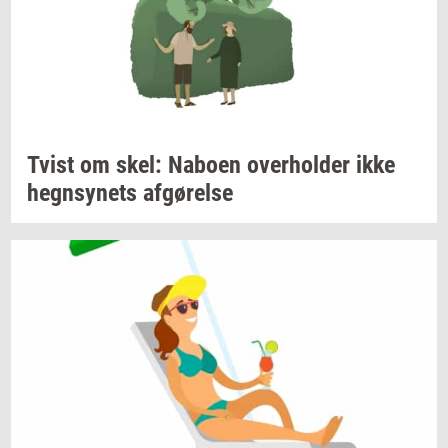
Tvist om skel:
Na­bo­en
over­hol­der
ikke
hegn­sy­nets
af­gø­rel­se