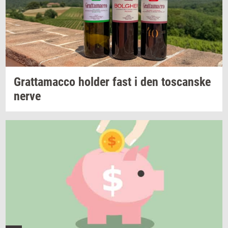
Grat­ta­mac­co
hol­der
fast i den
toscan­ske
nerve