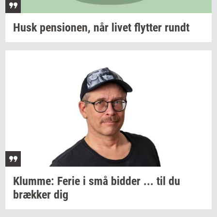
Husk
pen­sio­nen,
når livet
flyt­ter
rundt
Klum­me:
Ferie i små
bid­der
... til du
bræk­ker
dig