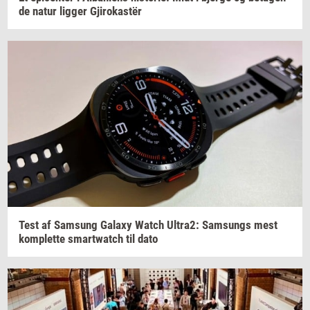
de
natur
lig­ger
Gjirokastër
Test af
Sams­ung
Ga­laxy
Watch
Ultra2:
Sams­ungs
mest
kom­plet­te
smartwatch
til dato