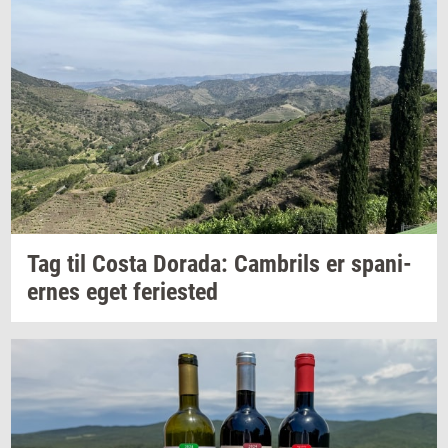
Tag til Costa
Dora­da:
Cam­brils
er
spa­ni­
er­nes
eget
fe­ri­e­sted