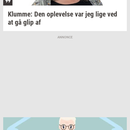
Klum­me:
Den
op­le­vel­se
var jeg lige ved
at gå glip af
ANNONCE