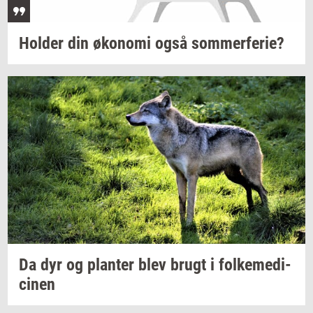
Hol­der
din
øko­no­mi
også
som­mer­fe­rie?
Da dyr og
plan­ter
blev brugt i
fol­ke­me­di­
ci­nen