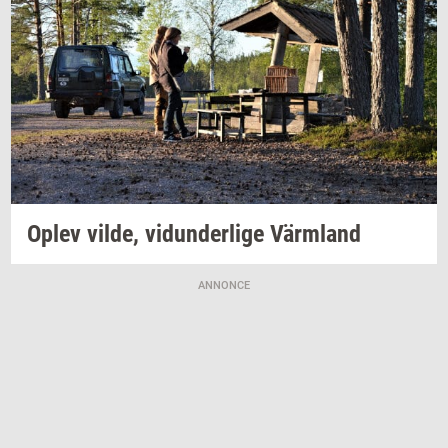
Oplev
vilde,
vi­dun­der­li­ge
Värmland
ANNONCE