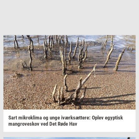
Sart
mi­krokli­ma
og unge
iværk­sæt­te­re:
Oplev
egyp­tisk
man­grove­skov
ved Det Røde Hav