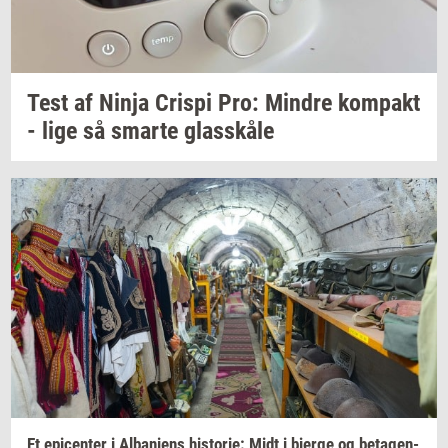
Test af Ninja
Cri­spi
Pro:
Min­dre
kom­pakt
- lige så
smar­te
glas­skå­le
Et
epi­cen­ter
i
Al­ba­ni­ens
hi­sto­rie:
Midt i
bjer­ge
og
be­ta­gen­