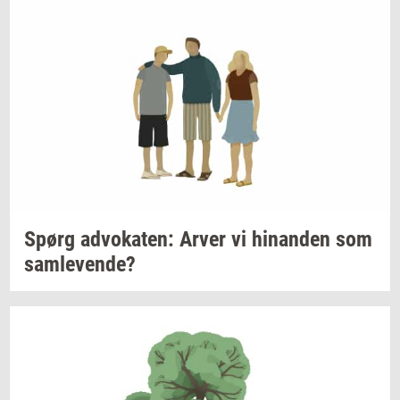
Spørg
ad­vo­ka­ten:
Arver vi
hin­an­den
som
sam­le­ven­de?