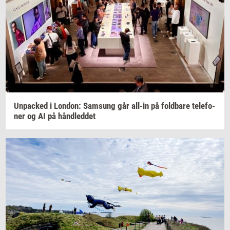
Un­pa­ck­ed
i
Lon­don:
Sams­ung
går
all-​in
på
fold­ba­re
te­le­fo­
ner
og AI på
hånd­led­det