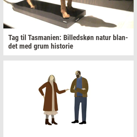
Tag til
Tas­ma­ni­en:
Bil­leds­køn
natur
blan­
det
med grum
hi­sto­rie