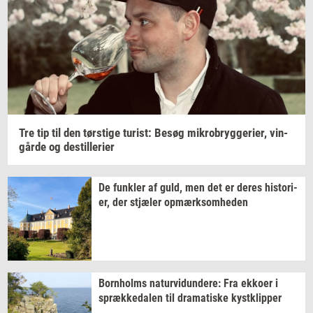
Tre tip til den
tørsti­ge
turist:
Besøg
mi­kro­bryg­ge­ri­er,
vin­
går­de
og
destil­le­ri­er
De
funk­ler
af guld, men det er deres
hi­sto­ri­
er,
der
stjæ­ler
op­mærk­som­he­den
Born­holms
na­tur­vi­dun­de­re:
Fra
ek­ko­er
i
spræk­ke­da­len
til
dra­ma­ti­ske
kyst­klip­per