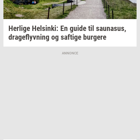
Her­li­ge
Hels­inki:
En guide til
sau­nasus,
drage­flyv­ning
og
saf­ti­ge
bur­ge­re
ANNONCE