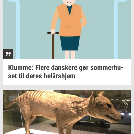
Klum­me: Flere
dan­ske­re
gør
som­mer­hu­
set
til deres
helårs­hjem