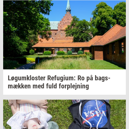
Løgum­klo­ster
Re­fu­gi­um:
Ro på
bags­
mæk­ken
med fuld
for­plej­ning