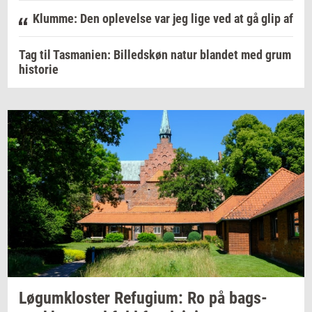
Klumme: Den oplevelse var jeg lige ved at gå glip af
Tag til Tasmanien: Billedskøn natur blandet med grum
historie
Løgum­klo­ster
Re­fu­gi­um:
Ro på
bags­