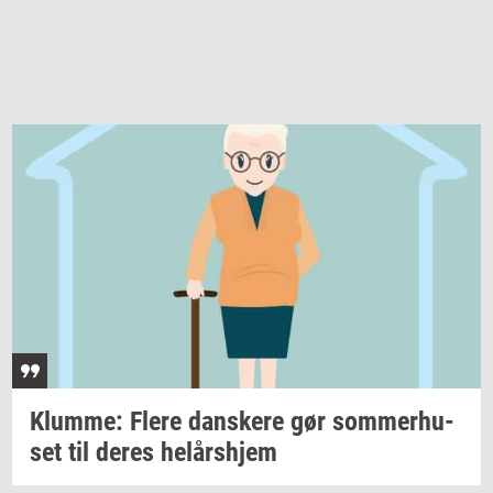
Klum­me: Flere
dan­ske­re
gør
som­mer­hu­
set
til deres
helårs­hjem