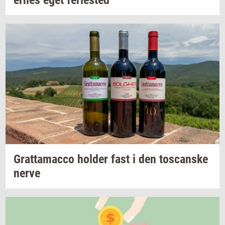
er­nes
eget
fe­ri­e­sted
Grat­ta­mac­co
hol­der
fast i den
toscan­ske
nerve