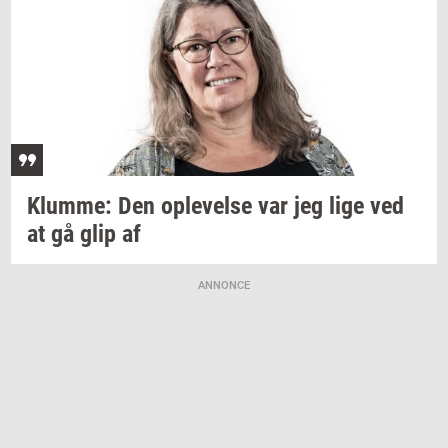
Klum­me:
Den
op­le­vel­se
var jeg lige ved
at gå glip af
ANNONCE