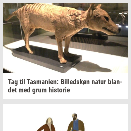
Tag til
Tas­ma­ni­en:
Bil­leds­køn
natur
blan­
det
med grum
hi­sto­rie