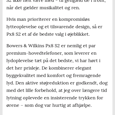
S2 ikke helt være med - til gengæld de i front,
når det gælder musikalitet og ren.
Hvis man prioriterer en kompromisløs
lytteoplevelse og et tilsvarende design, så er
Px8 S2 et af de bedste valg i øjeblikket.
Bowers & Wilkins Px8 S2 er nemlig et par
premium-hovedtelefoner, som leverer en
lydoplevelse tæt på det bedste, vi har hørt i
det her prisleje. De kombinerer elegant
byggekvalitet med komfort og fremragende
lyd. Den aktive støjreduktion er godkendt, dog
med det lille forbehold, at jeg over længere tid
lytning oplevede en insisterende trykken for
ørene – som dog var hurtig at afhjælpe.