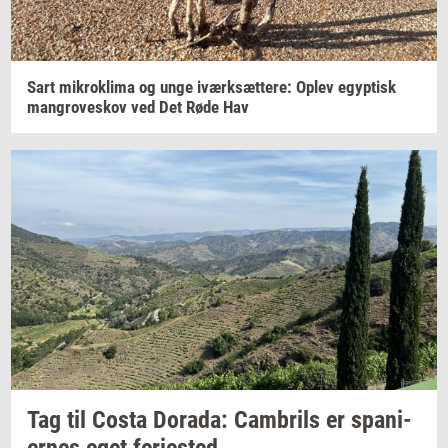
Sart
mi­krokli­ma
og unge
iværk­sæt­te­re:
Oplev
egyp­tisk
man­grove­skov
ved Det Røde Hav
Tag til Costa
Dora­da:
Cam­brils
er
spa­ni­