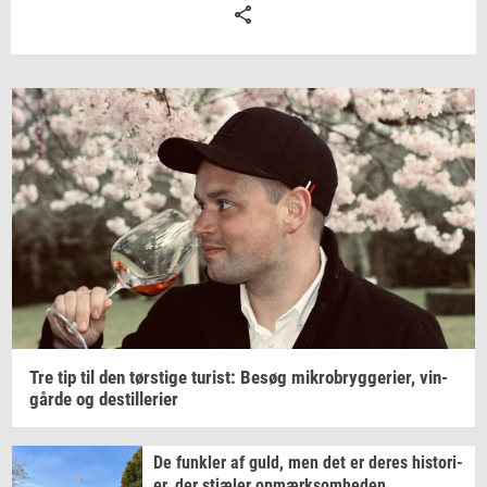
Tre tip til den
tørsti­ge
turist:
Besøg
mi­kro­bryg­ge­ri­er,
vin­
går­de
og
destil­le­ri­er
De
funk­ler
af guld, men det er deres
hi­sto­ri­
er,
der
stjæ­ler
op­mærk­som­he­den