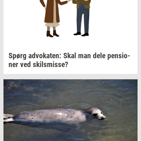
Spørg
ad­vo­ka­ten:
Skal man dele
pen­sio­
ner
ved
skils­mis­se?