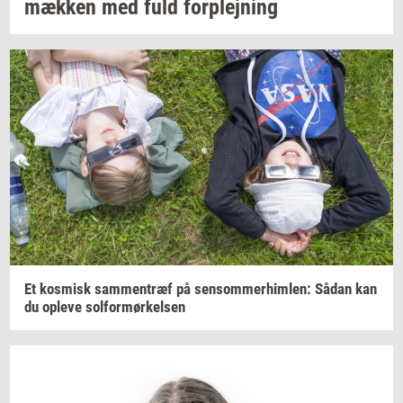
mæk­ken
med fuld
for­plej­ning
Et
kos­misk
sam­men­træf
på
sen­som­mer­him­len:
Sådan kan
du
op­le­ve
sol­for­mør­kel­sen