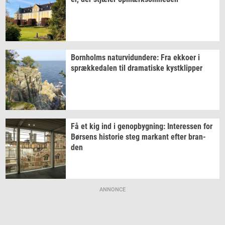
Born­holms
na­tur­vi­dun­de­re:
Fra
ek­ko­er
i
spræk­ke­da­len
til
dra­ma­ti­ske
kyst­klip­per
Få et kig ind i
genop­byg­ning:
In­ter­es­sen
for
Bør­sens
hi­sto­rie
steg
mar­kant
efter
bran­
den
ANNONCE