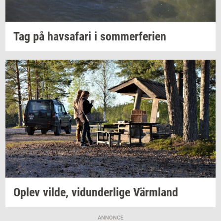
Tag på
havs­a­fa­ri
i
som­mer­fe­ri­en
Oplev
vilde,
vi­dun­der­li­ge
Värmland
ANNONCE