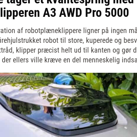
lipperen A3 AWD Pro 5000
ation af robotplæneklippere ligner på ingen m
firehjulstrukket robot til store, kuperede og be
råd, klipper præcist helt ud til kanten og gør 
, der ellers ville kræve en del menneskelig indsa