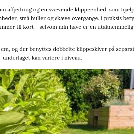
 affjedring og en svævende klippeenhed, som hjæl
nheder, små huller og skæve overgange. I praksis bet
ommer til kort - selvom min have er en utaknemmeli
cm, og der benyttes dobbelte klippeskiver på separate
r underlaget kan variere i niveau.