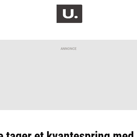
ANNONCE
e tager et kvantespring med