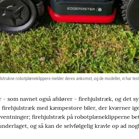
julstrukne robotplæneklippere melder deres ankomst, og de modeller, vi har teste
 som navnet også afslører - firehjulstræk, og det sy
r firehjulstræk med kæmpestore biler, der kværner i
rventninger; firehjulstræk på robotplæneklipperne bet
derlaget, og så kan de selvfølgelig kravle op ad nog