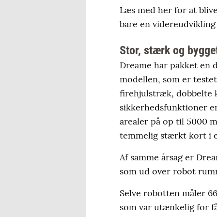
Læs med her for at bliv
bare en videreudvikling 
Stor, stærk og bygget
Dreame har pakket en d
modellen, som er teste
firehjulstræk, dobbelte
sikkerhedsfunktioner er
arealer på op til 5000 m
temmelig stærkt kort i e
Af samme årsag er Drea
som ud over robot rumm
Selve robotten måler 66
som var utænkelig for f