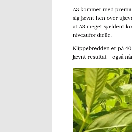
A3 kommer med premium
sig jævnt hen over ujæv
at A3 meget sjældent k
niveauforskelle.
Klippebredden er på 40 
jævnt resultat - også nå