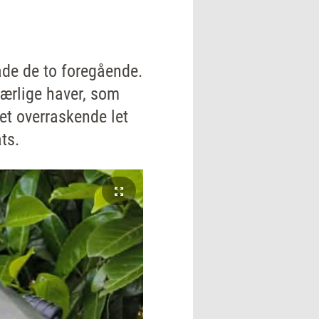
åde de to foregående.
sværlige haver, som
det overraskende let
ts.