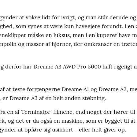
egynder at vokse lidt for ivrigt, og man står derude o
ighed, som synes at være kun haveejere forundt. I en 
æneklipper måske en luksus, men i en kuperet have m
mpolin og masser af hjørner, der omkranser en træter
og derfor har Dreame A3 AWD Pro 5000 haft rigeligt at 
e af at teste forgængerne Dreame A1 og Dreame A2, me
g, er Dreame A3 af en helt anden støbning.
ra en af Terminator-filmene, end noget der hører til p
rk, og det er da også en maskine, som er bygget til a
nder at opføre sig usikkert - eller helt giver op.