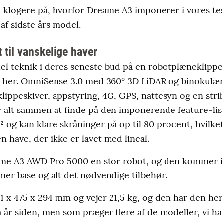
e klogere på, hvorfor Dreame A3 imponerer i vores te
af sidste års model.
 til vanskelige haver
el teknik i deres seneste bud på en robotplæneklippe
t her. OmniSense 3.0 med 360° 3D LiDAR og binokulær
 klippeskiver, appstyring, 4G, GPS, nattesyn og en st
 alt sammen at finde på den imponerende feature-liste
² og kan klare skråninger på op til 80 procent, hvilket
n have, der ikke er lavet med lineal.
me A3 AWD Pro 5000 en stor robot, og den kommer i
er base og alt det nødvendige tilbehør.
1 x 475 x 294 mm og vejer 21,5 kg, og den har den her
å år siden, men som præger flere af de modeller, vi h