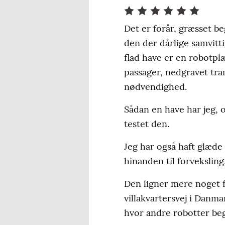
Det er forår, græsset b
den der dårlige samvitt
flad have er en robotpl
passager, nedgravet tra
nødvendighed.
Sådan en have har jeg, 
testet den.
Jeg har også haft glæd
hinanden til forvekslin
Den ligner mere noget f
villakvartersvej i Danma
hvor andre robotter begy