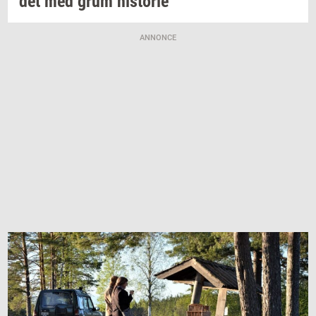
det
med grum
hi­sto­rie
ANNONCE