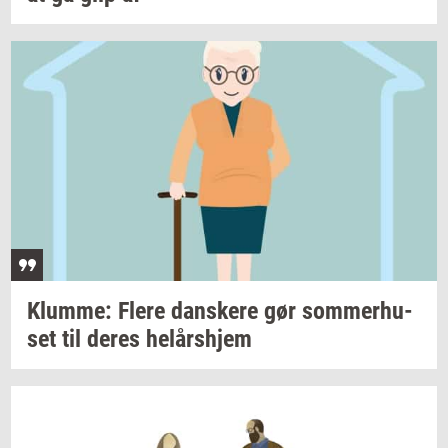
Klum­me: Flere
dan­ske­re
gør
som­mer­hu­
set
til deres
helårs­hjem