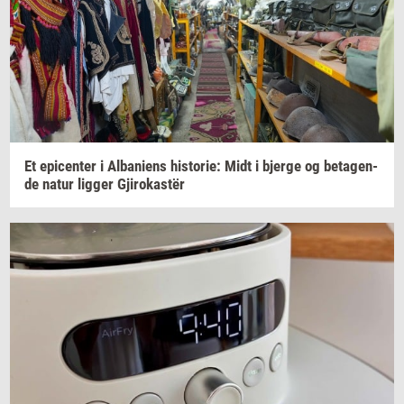
Et
epi­cen­ter
i
Al­ba­ni­ens
hi­sto­rie:
Midt i
bjer­ge
og
be­ta­gen­
de
natur
lig­ger
Gjirokastër