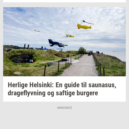
Her­li­ge
Hels­inki:
En guide til
sau­nasus,
drage­flyv­ning
og
saf­ti­ge
bur­ge­re
ANNONCE