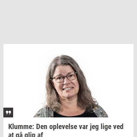
Klum­me:
Den
op­le­vel­se
var jeg lige ved
at gå glip af