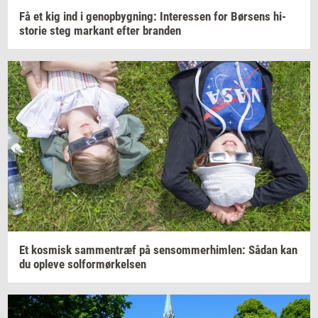
Få et kig ind i
genop­byg­ning:
In­ter­es­sen
for
Bør­sens
hi­
sto­rie
steg
mar­kant
efter
bran­den
Et
kos­misk
sam­men­træf
på
sen­som­mer­him­len:
Sådan kan
du
op­le­ve
sol­for­mør­kel­sen