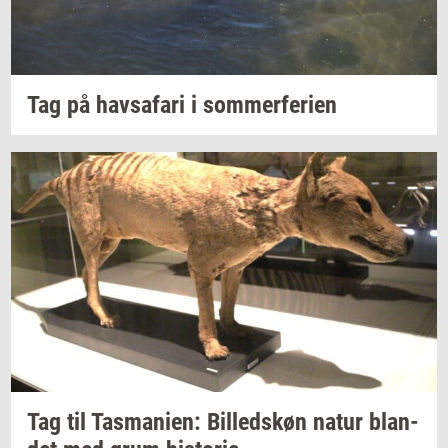
Tag på
havs­a­fa­ri
i
som­mer­fe­ri­en
Tag til
Tas­ma­ni­en:
Bil­leds­køn
natur
blan­