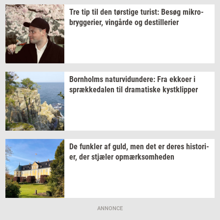
Tre tip til den
tørsti­ge
turist:
Besøg
mi­kro­
bryg­ge­ri­er,
vin­går­de
og
destil­le­ri­er
Born­holms
na­tur­vi­dun­de­re:
Fra
ek­ko­er
i
spræk­ke­da­len
til
dra­ma­ti­ske
kyst­klip­per
De
funk­ler
af guld, men det er deres
hi­sto­ri­
er,
der
stjæ­ler
op­mærk­som­he­den
ANNONCE