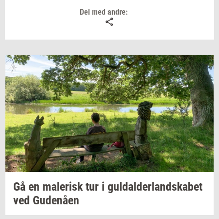
Del med andre:
for, hvilke tests vi bringer eller vores
bedømmelse af produkterne.
Gå en
ma­le­risk
tur i
gul­dal­der­land­ska­bet
ved
Gu­denå­en