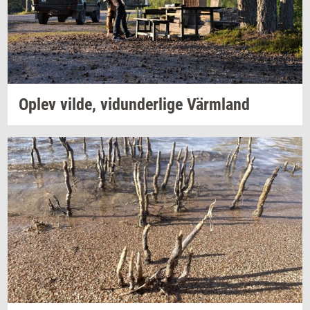
Oplev
vilde,
vi­dun­der­li­ge
Värmland