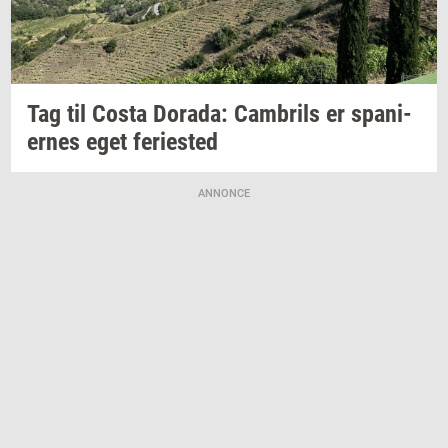
Tag til Costa
Dora­da:
Cam­brils
er
spa­ni­
er­nes
eget
fe­ri­e­sted
ANNONCE