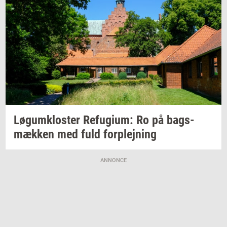
Løgum­klo­ster
Re­fu­gi­um:
Ro på
bags­
mæk­ken
med fuld
for­plej­ning
ANNONCE