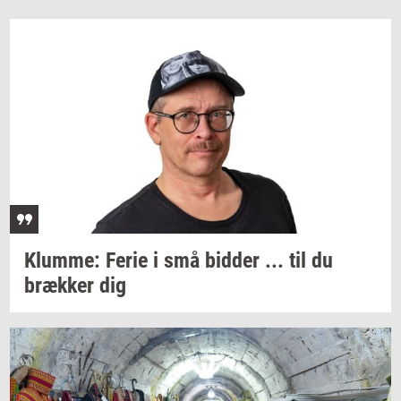
Klum­me:
Ferie i små
bid­der
... til du
bræk­ker
dig