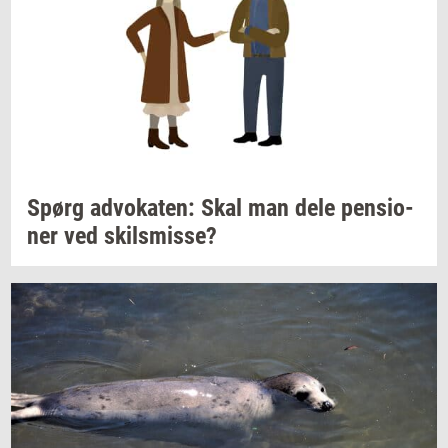
Spørg
ad­vo­ka­ten:
Skal man dele
pen­sio­
ner
ved
skils­mis­se?