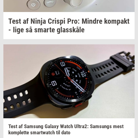
Test af Ninja
Cri­spi
Pro:
Min­dre
kom­pakt
- lige så
smar­te
glas­skå­le
Test af
Sams­ung
Ga­laxy
Watch
Ultra2:
Sams­ungs
mest
kom­plet­te
smartwatch
til dato