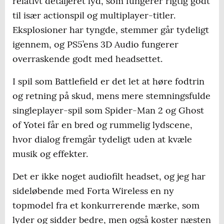
relativt detaljeret lyd, som fungerer rigtig godt
til især actionspil og multiplayer-titler.
Eksplosioner har tyngde, stemmer går tydeligt
igennem, og PS5’ens 3D Audio fungerer
overraskende godt med headsettet.
I spil som Battlefield er det let at høre fodtrin
og retning på skud, mens mere stemningsfulde
singleplayer-spil som Spider-Man 2 og Ghost
of Yotei får en bred og rummelig lydscene,
hvor dialog fremgår tydeligt uden at kvæle
musik og effekter.
Det er ikke noget audiofilt headset, og jeg har
sideløbende med Forta Wireless en ny
topmodel fra et konkurrerende mærke, som
lyder og sidder bedre, men også koster næsten