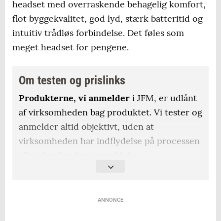
headset med overraskende behagelig komfort,
flot byggekvalitet, god lyd, stærk batteritid og
intuitiv trådløs forbindelse. Det føles som
meget headset for pengene.
Om testen og prislinks
Produkterne, vi anmelder
i JFM, er udlånt
af virksomheden bag produktet. Vi tester og
anmelder altid objektivt, uden at
virksomheden har indflydelse på processen
eller den færdige anmeldelse.
Artiklen kan indeholde
affiliate links, hvor
man kan købe produkterne.. Når læserne
ANNONCE
klikker på de links, modtager vi en mindre
betaling, men dette har ingen betydning