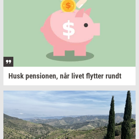
Husk
pen­sio­nen,
når livet
flyt­ter
rundt