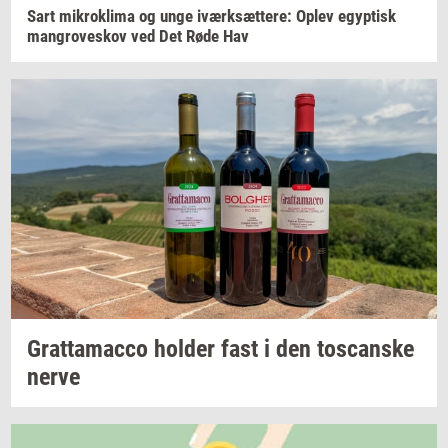
Sart
mi­krokli­ma
og unge
iværk­sæt­te­re:
Oplev
egyp­tisk
man­grove­skov
ved Det Røde Hav
Grat­ta­mac­co
hol­der
fast i den
toscan­ske
nerve