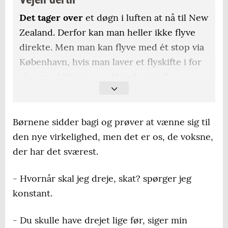
Det tager over
et døgn i luften at nå til New
Zealand. Derfor kan man heller ikke flyve
direkte. Men man kan flyve med ét stop via
København, hvis man laver et flyskifte i for
eksempel Singapore, Hongkong eller
Bangkok. Singapore Air, SAS, Thai Airways
og flere andre flyver med ét stop på vejen.
Børnene sidder bagi og prøver at vænne sig til
En flybillet kan
koste alt fra 8000 til 20.000
den nye virkelighed, men det er os, de voksne,
kroner, alt efter hvor tidligt du er ude.
der har det sværest.
Det kan klart
anbefales at tage et par dage i
- Hvornår skal jeg dreje, skat? spørger jeg
en af storbyerne på vejen ned. Det koster
konstant.
sjældent ekstra i flybilletter, kun i hotel og
ophold.
- Du skulle have drejet lige før, siger min