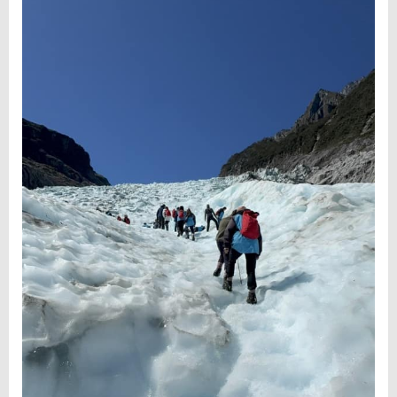
freedom camping
rejsemål. Men reglerne for
skifter meget fra område til område. Så tjek
med DOC, før du tager af sted.