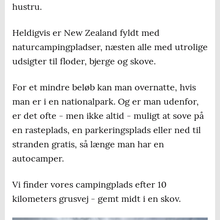
Flere danske rejseselskabe
r er eksperter i
hustru.
New Zealand og Australien, blandt andre
Heldigvis er New Zealand fyldt med
Jysk Rejsebureau, Nyhavn, Myplanet og
naturcampingpladser, næsten alle med utrolige
Risskov Rejser.
udsigter til floder, bjerge og skove.
Du kan også
sammensætte din tur selv og
spare mange penge. Det er nemt, da New
For et mindre beløb kan man overnatte, hvis
Zealand på mange måder minder om at
man er i en nationalpark. Og er man udenfor,
rejse til Storbritannien.
er det ofte - men ikke altid - muligt at sove på
en rasteplads, en parkeringsplads eller ned til
stranden gratis, så længe man har en
autocamper.
Vi finder vores campingplads efter 10
kilometers grusvej - gemt midt i en skov.