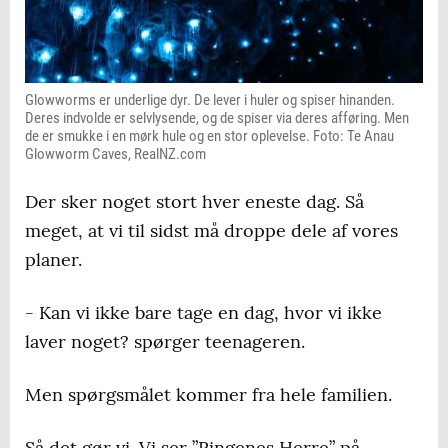
Glowworms er underlige dyr. De lever i huler og spiser hinanden.
Deres indvolde er selvlysende, og de spiser via deres afføring. Men
de er smukke i en mørk hule og en stor oplevelse. Foto: Te Anau
Glowworm Caves, RealNZ.com
Der sker noget stort hver eneste dag. Så
meget, at vi til sidst må droppe dele af vores
planer.
- Kan vi ikke bare tage en dag, hvor vi ikke
laver noget? spørger teenageren.
Men spørgsmålet kommer fra hele familien.
Så det gør vi. Vi ser ”Ringenes Herre” på