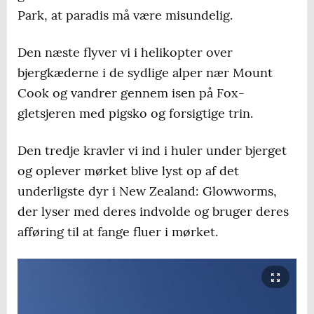
gode hytter på de store vandreruter og
Park, at paradis må være misundelig.
simple campingpladser og rastepladser til
din autocamper for et mindre beløb.
Den næste flyver vi i helikopter over
Organisationen har kontorer overalt i
bjergkæderne i de sydlige alper nær Mount
landet, som hjælper med alt, du har brug
Cook og vandrer gennem isen på Fox-
for som naturglad turist.
gletsjeren med pigsko og forsigtige trin.
Køb et rabatkort
til Top10 Holiday Parks.
Den tredje kravler vi ind i huler under bjerget
Det dækker over 100 campingpladser, som
og oplever mørket blive lyst op af det
er spredt på hele New Zealand, og de
underligste dyr i New Zealand: Glowworms,
holder generelt et højt niveau.
der lyser med deres indvolde og bruger deres
afføring til at fange fluer i mørket.
Vær ikke bange
for at parkere på en p-
plads i byerne eller ud til en stor vej om
natten, hvis du ikke har andre muligheder.
New Zealand er et af verdens tryggeste