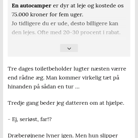
En autocamper
er dyr at leje og kostede os
75.000 kroner for fem uger.
Jo tidligere du er ude, desto billigere kan
den lejes. Ofte med 20-30 procent i rabat.
Det er ofte
langt billigere at vælge at leje sin
autocamper fra Christchurch på Sydøen og
køre nordover i stedet for at køre fra nord
Tre dages toiletbeholder lugter næsten værre
til syd.
end rådne æg. Man kommer virkelig tæt på
hinanden på sådan en tur …
Jo senere
på højsæsonen du lejer, desto
billigere. Det er også til din egen fordel, for
Tredje gang beder jeg datteren om at hjælpe.
sommervejret i New Zealand er oftest bedst
i februar og marts, ikke i december og
- Ej, seriøst, far!?
januar.
Dræberøjnene lyner igen. Men hun slipper
Der er vidt
forskellige versioner af