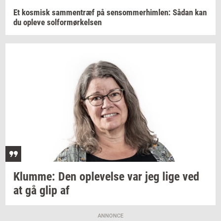
Et
kos­misk
sam­men­træf
på
sen­som­mer­him­len:
Sådan kan
du
op­le­ve
sol­for­mør­kel­sen
Klum­me:
Den
op­le­vel­se
var jeg lige ved
at gå glip af
ANNONCE