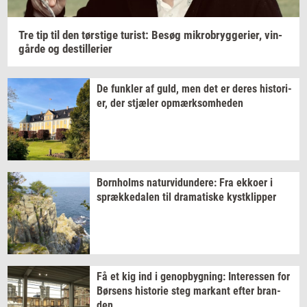
Tre tip til den
tørsti­ge
turist:
Besøg
mi­kro­bryg­ge­ri­er,
vin­
går­de
og
destil­le­ri­er
De
funk­ler
af guld, men det er deres
hi­sto­ri­
er,
der
stjæ­ler
op­mærk­som­he­den
Born­holms
na­tur­vi­dun­de­re:
Fra
ek­ko­er
i
spræk­ke­da­len
til
dra­ma­ti­ske
kyst­klip­per
Få et kig ind i
genop­byg­ning:
In­ter­es­sen
for
Bør­sens
hi­sto­rie
steg
mar­kant
efter
bran­
den