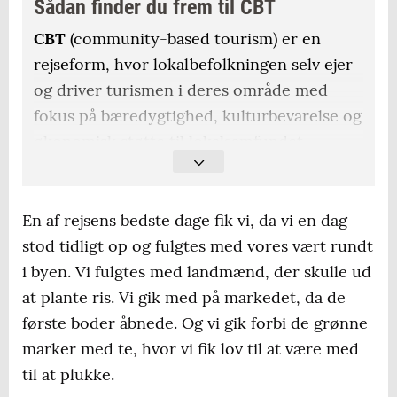
Sådan finder du frem til CBT
CBT
(community-based tourism) er en
rejseform, hvor lokalbefolkningen selv ejer
og driver turismen i deres område med
fokus på bæredygtighed, kulturbevarelse og
økonomisk støtte til lokalsamfundet.
CBT
findes især i verdens fattigere regioner
og uden for de store byer i især Asien,
En af rejsens bedste dage fik vi, da vi en dag
Sydamerika og Afrika.
stod tidligt op og fulgtes med vores vært rundt
i byen. Vi fulgtes med landmænd, der skulle ud
Det er
vores erfaring, at den nemmeste
at plante ris. Vi gik med på markedet, da de
måde at finde lokale projekter på er ved at
første boder åbnede. Og vi gik forbi de grønne
søge online på destinationen og CBT - for
marker med te, hvor vi fik lov til at være med
eksempel ”Titicaca” og ”CBT”.
til at plukke.
Vi har også
tidligere skrevet til det lokale