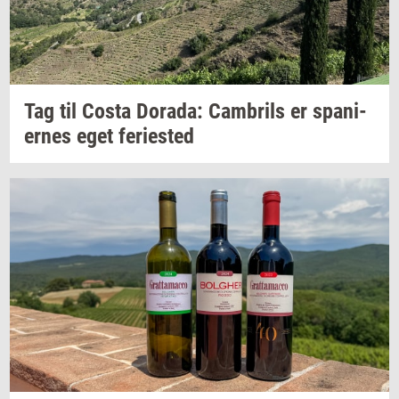
Tag til Costa
Dora­da:
Cam­brils
er
spa­ni­
er­nes
eget
fe­ri­e­sted