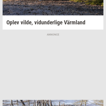
Oplev
vilde,
vi­dun­der­li­ge
Värmland
ANNONCE