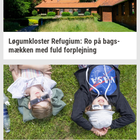
Løgum­klo­ster
Re­fu­gi­um:
Ro på
bags­
mæk­ken
med fuld
for­plej­ning