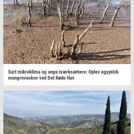
Sart
mi­krokli­ma
og unge
iværk­sæt­te­re:
Oplev
egyp­tisk
man­grove­skov
ved Det Røde Hav