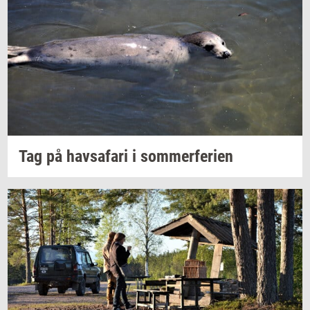
Tag på
havs­a­fa­ri
i
som­mer­fe­ri­en