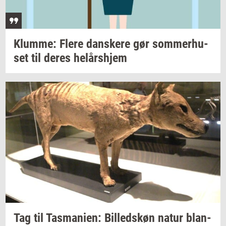
Klum­me: Flere
dan­ske­re
gør
som­mer­hu­
set
til deres
helårs­hjem
Tag til
Tas­ma­ni­en:
Bil­leds­køn
natur
blan­