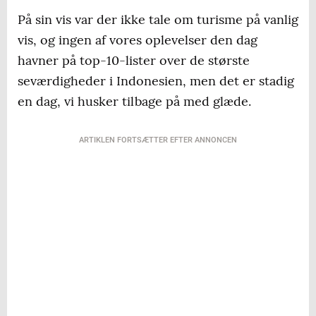
eller regionale turistbureau og spurgt, om
På sin vis var der ikke tale om turisme på vanlig
der findes nogle CBT-projekter i det
vis, og ingen af vores oplevelser den dag
pågældende område.
havner på top-10-lister over de største
seværdigheder i Indonesien, men det er stadig
Det er langtfra
alle værter, der taler
en dag, vi husker tilbage på med glæde.
engelsk, så det er en god idé at have en
oversættelsesapp på mobilen, så man stadig
ARTIKLEN FORTSÆTTER EFTER ANNONCEN
kan ”tale” sammen.