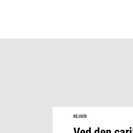
REJSER
Ved den car