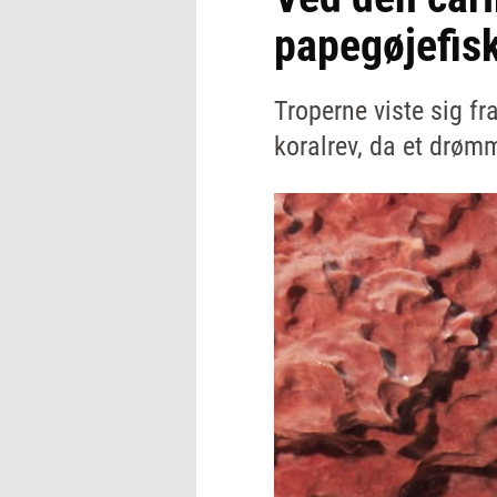
papegøjefisk
Troperne viste sig fr
koralrev, da et drøm