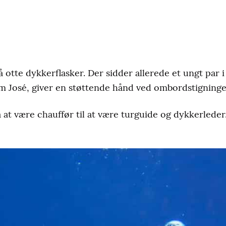
å otte dykkerflasker. Der sidder allerede et ungt par 
m José, giver en støttende hånd ved ombordstigninge
a at være chauffør til at være turguide og dykkerleder.