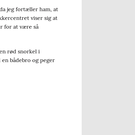
da jeg fortæller ham, at
kkercentret viser sig at
 for at være så
n rød snorkel i
til en bådebro og peger