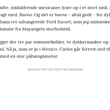
dte, midaldrende mexicaner lyser op i et stort smil, 
Bueno
bueno
dragt med.
. Og det er
- altså godt - for dy
ans ret udrangerede Ford Escort, som jeg mistænker
tamme fra Mayarigets storhedstid.
gger der tre par svømmefødder, to dykkermasker og e
ul. Nå ja, man er jo i Mexico. Carlos går forrest ned 
le med en stor påhængsmotor.
ARTIKLEN FORTSÆTTER EFTER ANNONCEN