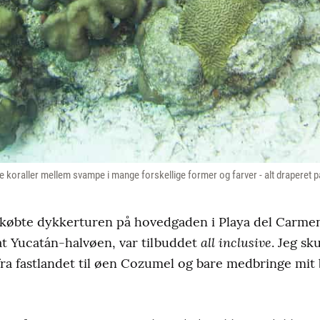
 koraller mellem svampe i mange forskellige former og farver - alt draperet 
e købte dykkerturen på hovedgaden i Playa del Carme
all inclusive
at Yucatán-halvøen, var tilbuddet
. Jeg sk
a fastlandet til øen Cozumel og bare medbringe mit 