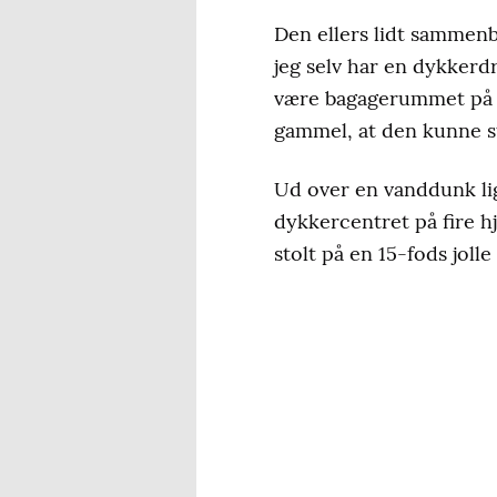
Den ellers lidt sammenbi
jeg selv har en dykker
være bagagerummet på h
gammel, at den kunne s
Ud over en vanddunk li
dykkercentret på fire hj
stolt på en 15-fods jol