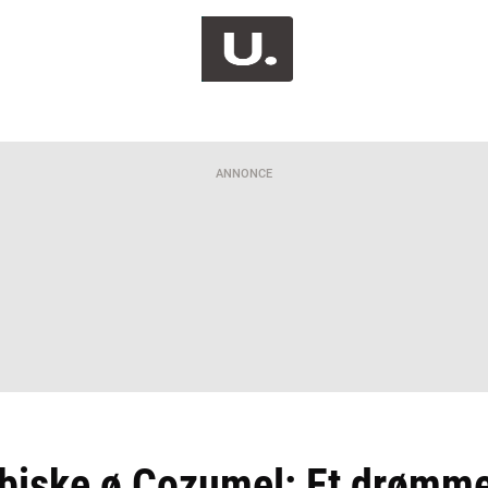
ANNONCE
ibiske ø Cozumel: Et drømm