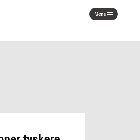
Menu
oner tyskere