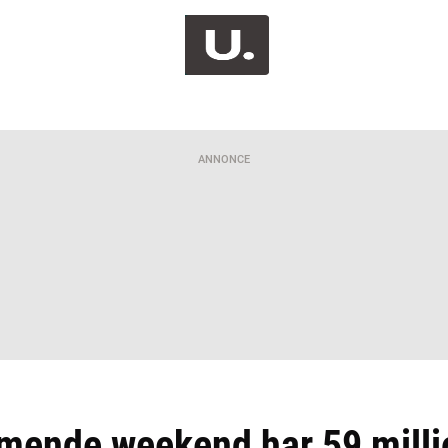
ANNONCE
mende weekend har 59 milli