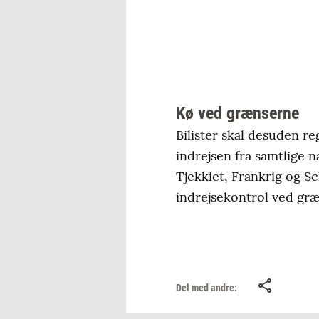
Kø ved grænserne
Bilister skal desuden r
indrejsen fra samtlige 
Tjekkiet, Frankrig og S
indrejsekontrol ved græ
Del med andre: