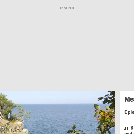
ANNONCE
Mes
Ople
K
ved 