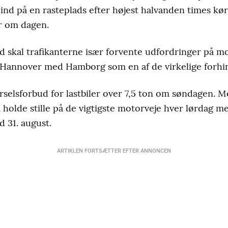
 ind på en rasteplads efter højest halvanden times kør
r om dagen.
nd skal trafikanterne især forvente udfordringer på 
Hannover med Hamborg som en af de virkelige forhin
selsforbud for lastbiler over 7,5 ton om søndagen. Me
n holde stille på de vigtigste motorveje hver lørdag m
ed 31. august.
ARTIKLEN FORTSÆTTER EFTER ANNONCEN