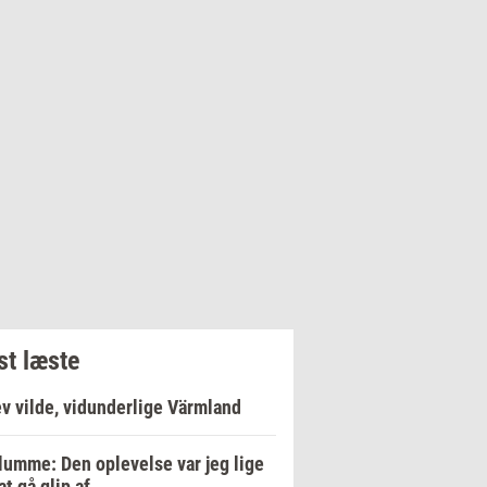
t læste
v vilde, vidunderlige Värmland
lumme: Den oplevelse var jeg lige
at gå glip af