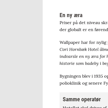
En ny æra
Priser på det niveau s
der globalt er en føren
Wallpaper har for nyli
Cori Hornbæk Hotel åbner
indvarsle en ny æra for h
historie som badeby i be
Bygningen blev i 1935 o
polioklinik og senere Fy
Samme operatør
Hotellet skal drives 