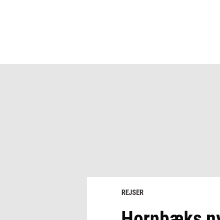
REJSER
Hornbæks nye