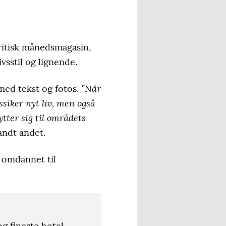
ritisk månedsmagasin,
vsstil og lignende.
”Når
med tekst og fotos.
ssiker nyt liv, men også
ytter sig til områdets
andt andet.
 omdannet til
g fineste hotel,