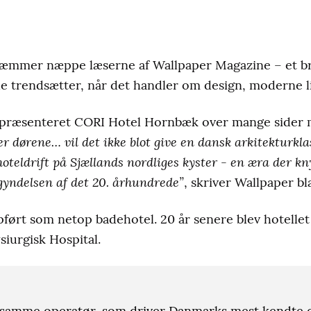
kræmmer næppe læserne af Wallpaper Magazine – et b
de trendsætter, når det handler om design, moderne li
g præsenteret CORI Hotel Hornbæk over mange sider 
 dørene… vil det ikke blot give en dansk arkitekturkla
oteldrift på Sjællands nordliges kyster - en æra der kn
gyndelsen af det 20. århundrede”
, skriver Wallpaper bl
pført som netop badehotel. 20 år senere blev hotellet
siurgisk Hospital.
af samme operatør, som driver Danmarks mest kendte o