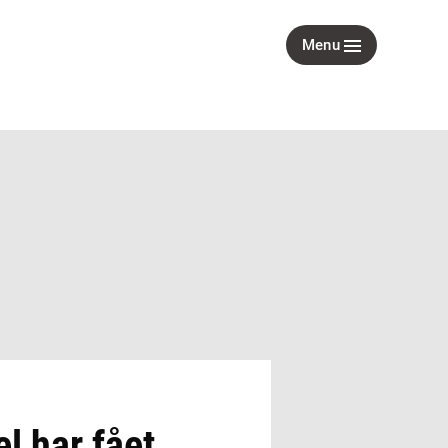
Menu
l har fået