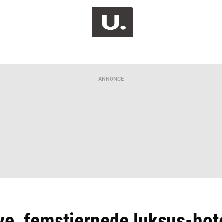
ANNONCE
, femstjernede luksus-hote