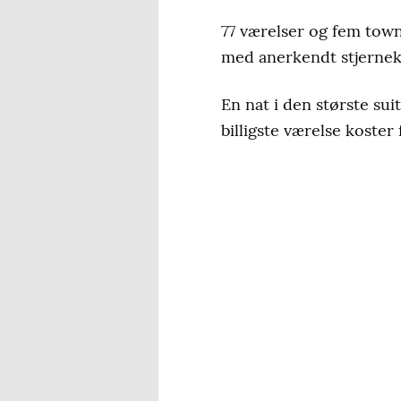
77 værelser og fem tow
med anerkendt stjerneko
En nat i den største sui
billigste værelse koster