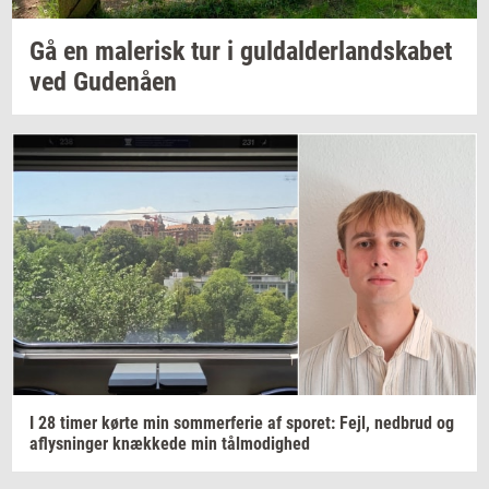
Gå en
ma­le­risk
tur i
gul­dal­der­land­ska­bet
ved
Gu­denå­en
I 28 timer kørte min
som­mer­fe­rie
af
spo­ret:
Fejl,
ned­brud
og
af­lys­nin­ger
knæk­ke­de
min
tå­l­mo­dig­hed