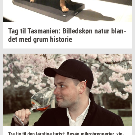
Tag til
Tas­ma­ni­en:
Bil­leds­køn
natur
blan­
det
med grum
hi­sto­rie
Tre tip til den
tørsti­ge
turist:
Besøg
mi­kro­bryg­ge­ri­er,
vin­