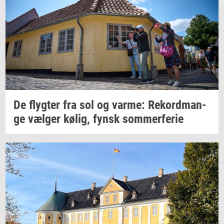
De
flyg­ter
fra sol og
varme:
Re­kord­man­
ge
væl­ger
kølig,
fynsk
som­mer­fe­rie