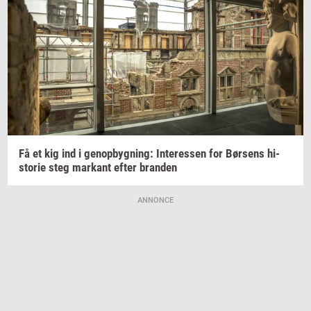
Få et kig ind i
genop­byg­ning:
In­ter­es­sen
for
Bør­sens
hi­
sto­rie
steg
mar­kant
efter
bran­den
ANNONCE