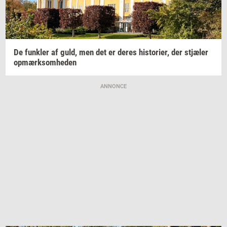
De
funk­ler
af guld, men det er deres
hi­sto­ri­er,
der
stjæ­ler
op­mærk­som­he­den
ANNONCE