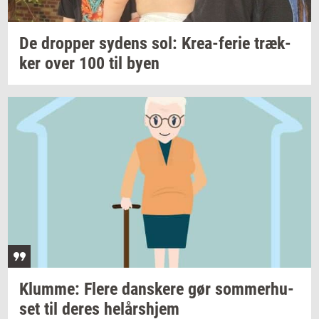
De
drop­per
sy­dens
sol:
Krea-​ferie
træk­
ker
over 100 til byen
Klum­me: Flere
dan­ske­re
gør
som­mer­hu­
set
til deres
helårs­hjem