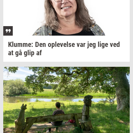
Klum­me:
Den
op­le­vel­se
var jeg lige ved
at gå glip af