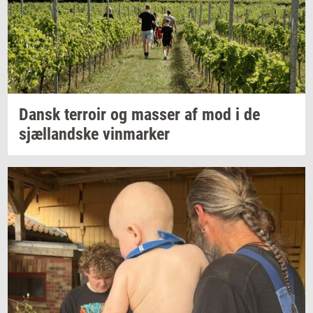
Dansk
ter­roir
og
mas­ser
af mod i de
sjæl­land­ske
vin­mar­ker