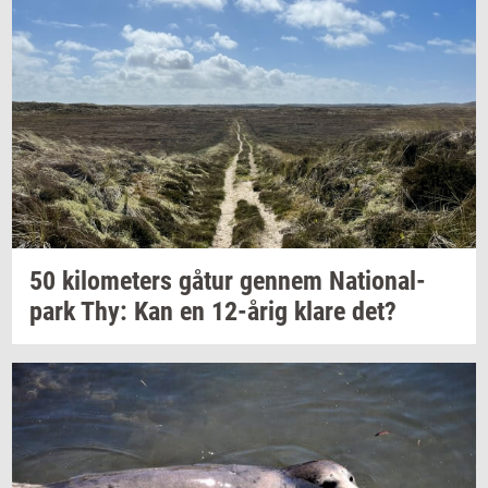
50
ki­lo­me­ters
gåtur
gen­nem
Na­tio­nal­
park
Thy: Kan en
12-årig
klare det?