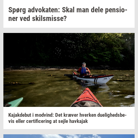
Spørg
ad­vo­ka­ten:
Skal man dele
pen­sio­
ner
ved
skils­mis­se?
Ka­jak­de­but
i
mod­vind: Det
kræ­ver
hver­ken
du­e­lig­heds­be­
vis
eller
cer­ti­fi­ce­ring
at sejle
hav­ka­jak