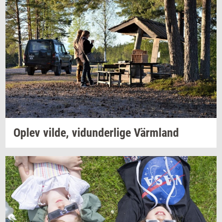
Oplev
vilde,
vi­dun­der­li­ge
Värmland