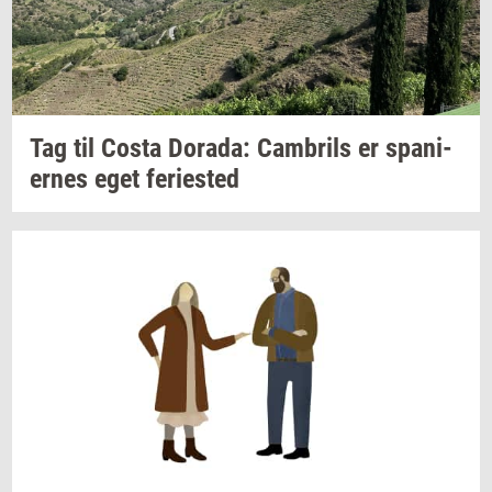
Tag til Costa
Dora­da:
Cam­brils
er
spa­ni­
er­nes
eget
fe­ri­e­sted