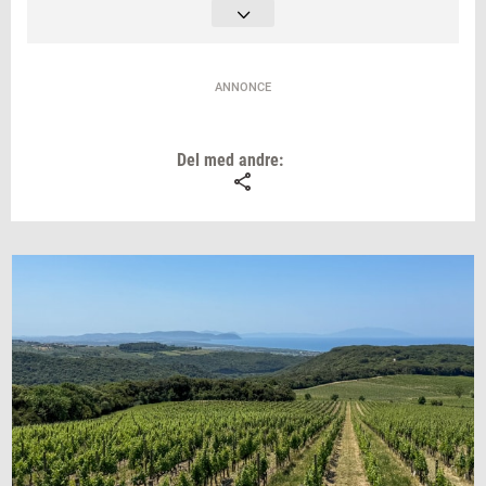
stort slag på Gotland udenfor Visbys
ringmur. Kong Valdemar Atterdags hær
nedslagtede den gotlandske bondehær, og
ANNONCE
kongen betegnede sig fremover som ’de
goters konge’, en titel, der har været
Del med andre:
fastholdt frem til 1972 af de danske konger.
Gotland hørte i princippet under den
danske krone frem til 1645.
Kilde:Danmarkshistorien.dk)
(
Du kan læse mere om Skærgårdskryds med
Viking Line på
vikingline.se
.