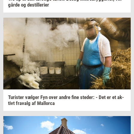
går­de
og
destil­le­ri­er
Turi­ster
væl­ger
Fyn over andre fine
ste­der:
- Det er et
ak­
tivt
fra­valg
af
Mall­orca