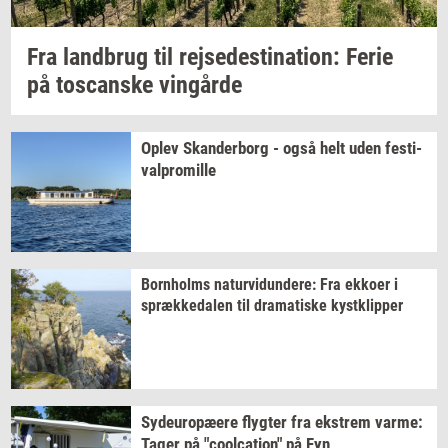
Fra
land­brug
til
rej­se­desti­na­tion:
Ferie
på
toscan­ske
vin­går­de
Oplev
Skan­der­borg
- også helt uden
festi­
val­pro­mil­le
Born­holms
na­tur­vi­dun­de­re:
Fra
ek­ko­er
i
spræk­ke­da­len
til
dra­ma­ti­ske
kyst­klip­per
Sy­d­eu­ro­pæ­e­re
flyg­ter
fra
ek­strem
varme:
Tager på
"coolca­tion"
på Fyn