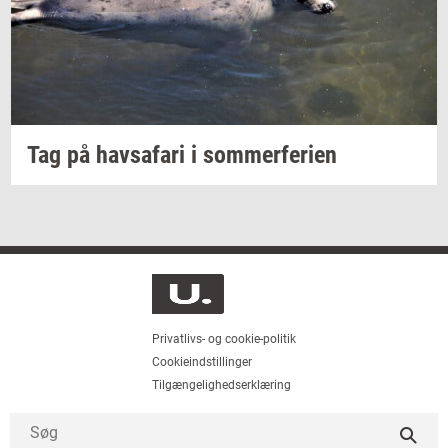
Tag på
havs­a­fa­ri
i
som­mer­fe­ri­en
Privatlivs- og cookie-politik
Cookieindstillinger
Tilgængelighedserklæring