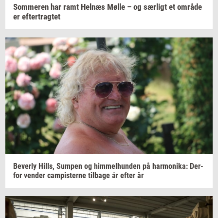
Som­me­ren
har ramt
Hel­næs
Mølle – og
sær­ligt
et
om­rå­de
er
ef­ter­trag­tet
Be­ver­ly
Hills,
Sum­pen
og
him­mel­hund­en
på
har­moni­ka:
Der­
for
ven­der
cam­pi­ster­ne
til­ba­ge
år efter år