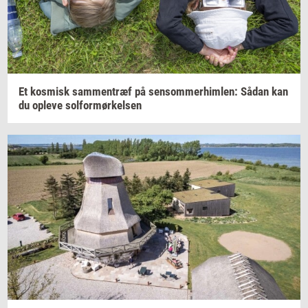
Et
kos­misk
sam­men­træf
på
sen­som­mer­him­len:
Sådan kan
du
op­le­ve
sol­for­mør­kel­sen