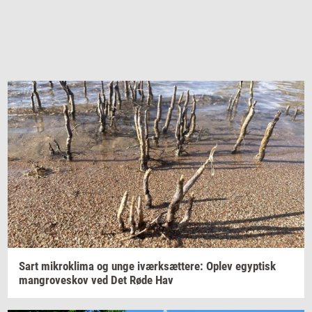
Sart
mi­krokli­ma
og unge
iværk­sæt­te­re:
Oplev
egyp­tisk
man­grove­skov
ved Det Røde Hav