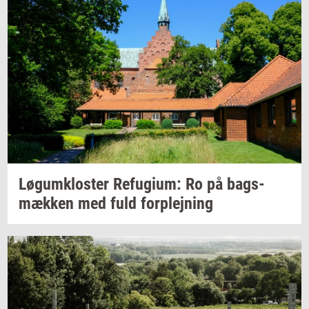
Løgum­klo­ster
Re­fu­gi­um:
Ro på
bags­
mæk­ken
med fuld
for­plej­ning