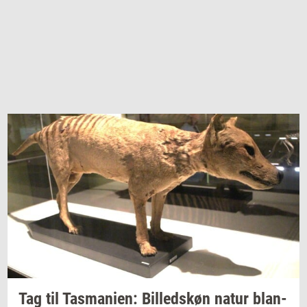
Tag til
Tas­ma­ni­en:
Bil­leds­køn
natur
blan­