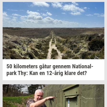
50
ki­lo­me­ters
gåtur
gen­nem
Na­tio­nal­
park
Thy: Kan en
12-årig
klare det?