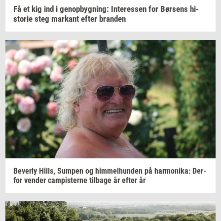
Få et kig ind i
genop­byg­ning:
In­ter­es­sen
for
Bør­sens
hi­
sto­rie
steg
mar­kant
efter
bran­den
Be­ver­ly
Hills,
Sum­pen
og
him­mel­hund­en
på
har­moni­ka:
Der­
for
ven­der
cam­pi­ster­ne
til­ba­ge
år efter år