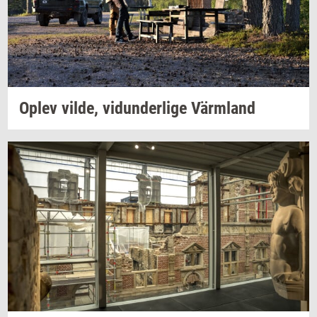
Oplev
vilde,
vi­dun­der­li­ge
Värmland