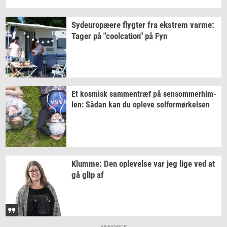
Sy­d­eu­ro­pæ­e­re
flyg­ter
fra
ek­strem
varme:
Tager på
"coolca­tion"
på Fyn
Et
kos­misk
sam­men­træf
på
sen­som­mer­him­
len:
Sådan kan du
op­le­ve
sol­for­mør­kel­sen
Klum­me:
Den
op­le­vel­se
var jeg lige ved at
gå glip af