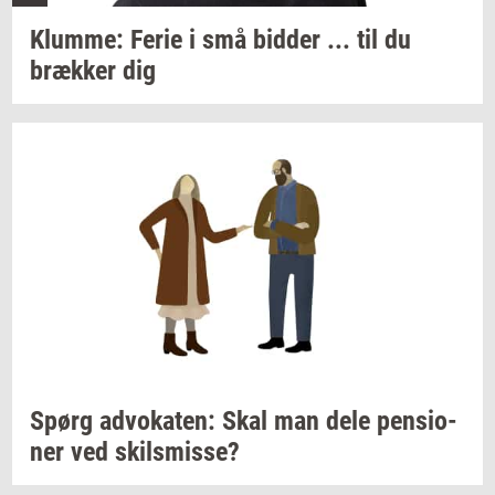
Klum­me:
Ferie i små
bid­der
... til du
bræk­ker
dig
Spørg
ad­vo­ka­ten:
Skal man dele
pen­sio­
ner
ved
skils­mis­se?