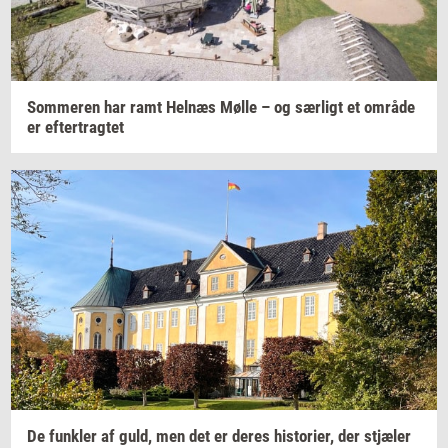
Som­me­ren
har ramt
Hel­næs
Mølle – og
sær­ligt
et
om­rå­de
er
ef­ter­trag­tet
De
funk­ler
af guld, men det er deres
hi­sto­ri­er,
der
stjæ­ler