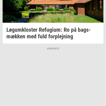
Løgum­klo­ster
Re­fu­gi­um:
Ro på
bags­
mæk­ken
med fuld
for­plej­ning
ANNONCE