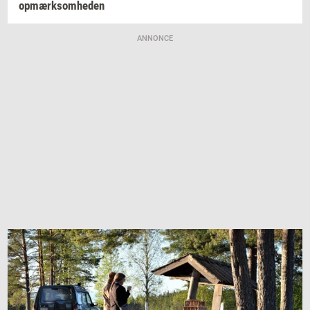
op­mærk­som­he­den
ANNONCE