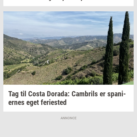
Tag til Costa
Dora­da:
Cam­brils
er
spa­ni­
er­nes
eget
fe­ri­e­sted
ANNONCE