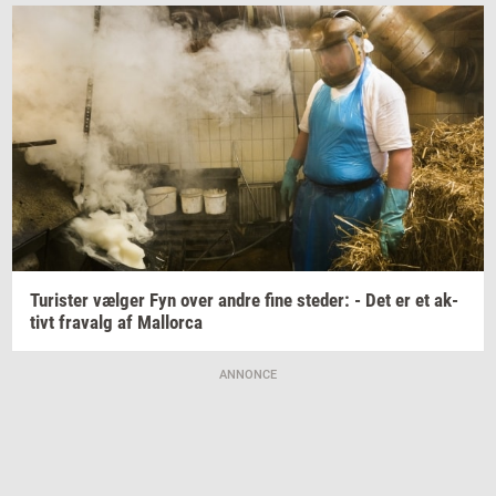
Turi­ster
væl­ger
Fyn over andre fine
ste­der:
- Det er et
ak­
tivt
fra­valg
af
Mall­orca
ANNONCE