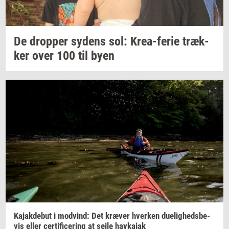
De
drop­per
sy­dens
sol:
Krea-​ferie
træk­
ker
over 100 til byen
Ka­jak­de­but
i
mod­vind: Det
kræ­ver
hver­ken
du­e­lig­heds­be­
vis
eller
cer­ti­fi­ce­ring
at sejle
hav­ka­jak