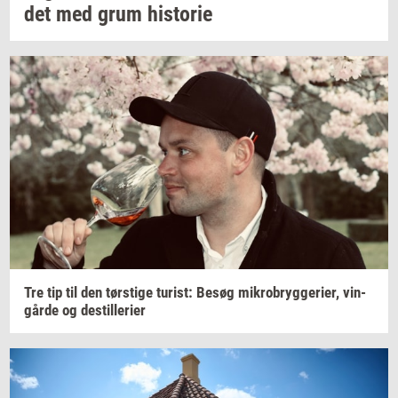
det
med grum
hi­sto­rie
Tre tip til den
tørsti­ge
turist:
Besøg
mi­kro­bryg­ge­ri­er,
vin­
går­de
og
destil­le­ri­er