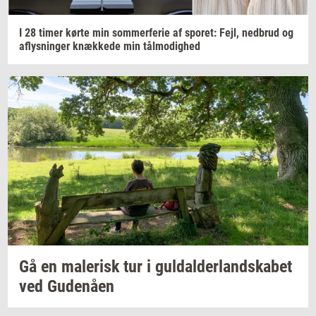
I 28 timer kørte min
som­mer­fe­rie
af
spo­ret:
Fejl,
ned­brud
og
af­lys­nin­ger
knæk­ke­de
min
tå­l­mo­dig­hed
Gå en
ma­le­risk
tur i
gul­dal­der­land­ska­bet
ved
Gu­denå­en