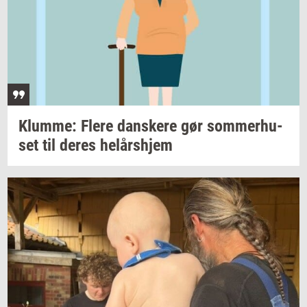
Klum­me: Flere
dan­ske­re
gør
som­mer­hu­
set
til deres
helårs­hjem