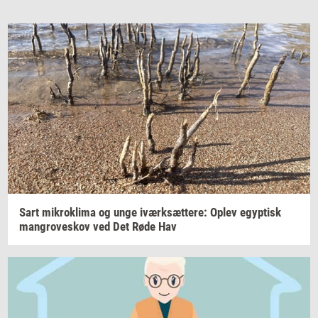
Sart
mi­krokli­ma
og unge
iværk­sæt­te­re:
Oplev
egyp­tisk
man­grove­skov
ved Det Røde Hav