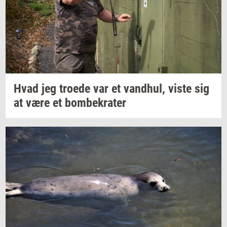
Hvad jeg
tro­e­de
var et
vand­hul,
viste sig
at være et
bom­be­kra­ter