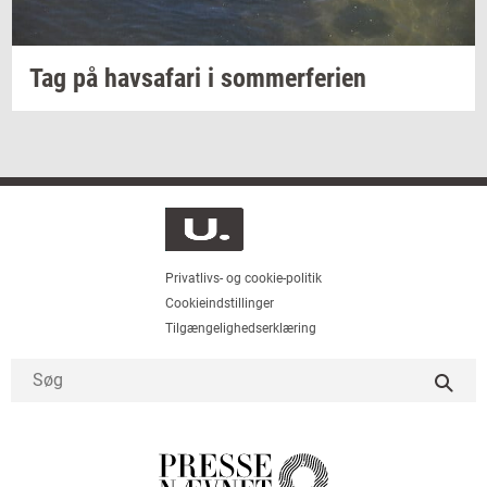
Tag på
havs­a­fa­ri
i
som­mer­fe­ri­en
Privatlivs- og cookie-politik
Cookieindstillinger
Tilgængelighedserklæring