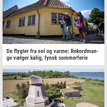
De
flyg­ter
fra sol og
varme:
Re­kord­man­
ge
væl­ger
kølig,
fynsk
som­mer­fe­rie