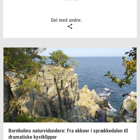
Del med andre:
Born­holms
na­tur­vi­dun­de­re:
Fra
ek­ko­er
i
spræk­ke­da­len
til
dra­ma­ti­ske
kyst­klip­per