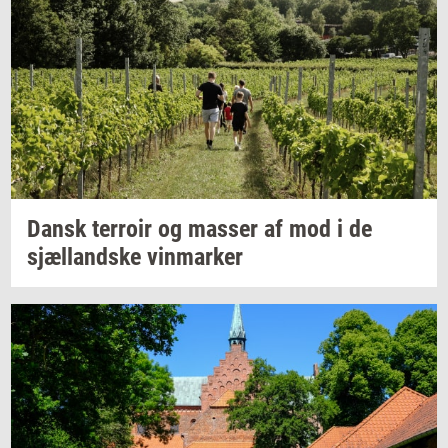
Dansk
ter­roir
og
mas­ser
af mod i de
sjæl­land­ske
vin­mar­ker