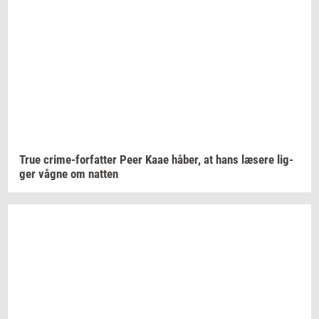
True
crime-​forfatter
Peer Kaae
håber,
at hans
læ­se­re
lig­
ger
vågne om
nat­ten