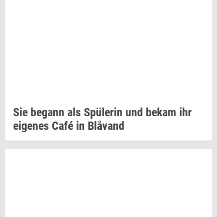
Sie
be­gann
als
Spülerin
und bekam ihr
ei­ge­nes
Café in
Blåvand