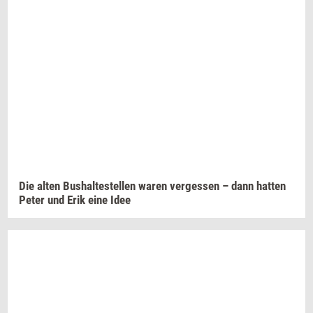
Die alten
Bus­hal­te­stel­len
waren
ver­ge­s­sen
– dann
hat­ten
Peter und Erik eine Idee