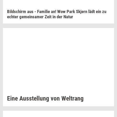
Bilds­chirm
aus -
Fa­mi­lie
an! Wow Park
Skjern
lädt ein zu
ech­ter
ge­me­in­sa­mer
Zeit in der Natur
Eine
Aus­stel­lung
von
Wel­trang