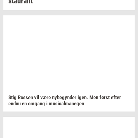
stau­rant
Stig
Ros­sen
vil være
ny­be­gyn­der
igen. Men først efter
endnu en
om­gang
i
mu­si­cal­ma­ne­gen