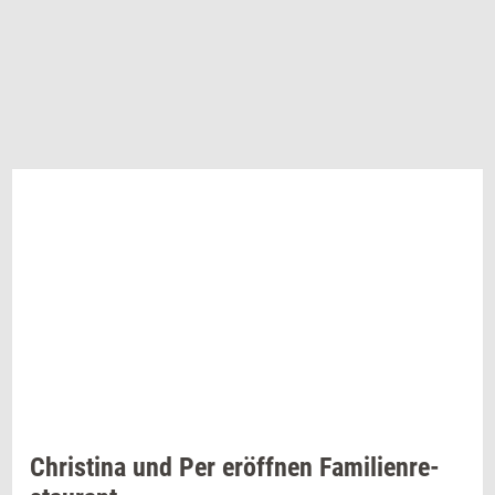
Chri­sti­na
und Per
eröffnen
Fa­mi­li­en­re­