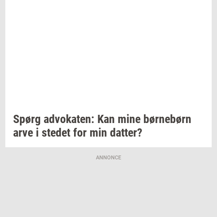
Spørg
ad­vo­ka­ten:
Kan mine
bør­ne­børn
arve i
ste­det
for min
dat­ter?
ANNONCE