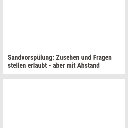
Sandvorspülung: Zu­se­hen
und
Fra­gen
stel­len
er­laubt
- aber mit
Ab­stand