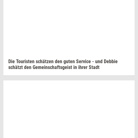
Die
Touri­sten
schätzen
den guten
Ser­vi­ce
- und
Deb­bie
schätzt
den
Ge­me­in­s­chafts­gei­st
in ihrer Stadt