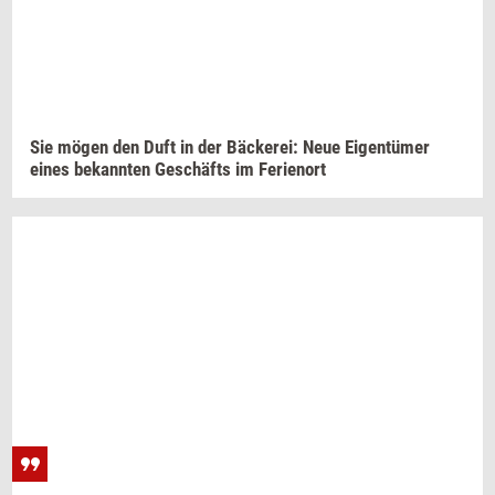
Sie mögen den Duft in der
Bäckerei:
Neue
Eigentümer
eines
be­kan­n­ten
Geschäfts
im
Fe­ri­enort