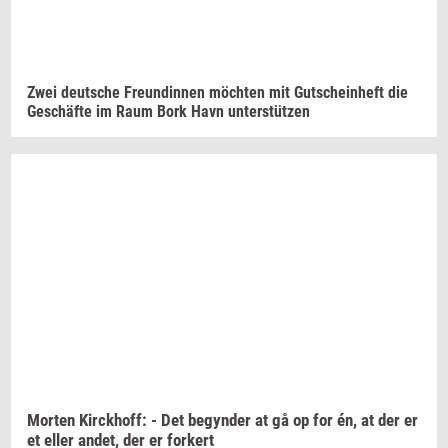
Zwei deut­sche
Fre­un­din­nen
möchten
mit
Gut­sche­in­h­eft
die
Geschäfte
im Raum Bork Havn
unterstützen
Mor­ten
Kirck­hoff:
- Det
be­gyn­der
at gå op for én, at der er
et eller
andet,
der er
for­kert