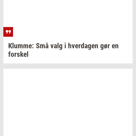
Klum­me:
Små valg i
hver­da­gen
gør en
for­skel