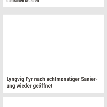
dänischen Museen
Lyng­vig Fyr
nach
ach­t­mo­na­ti­ger
Sa­ni­er­
ung
wie­der
geöffnet