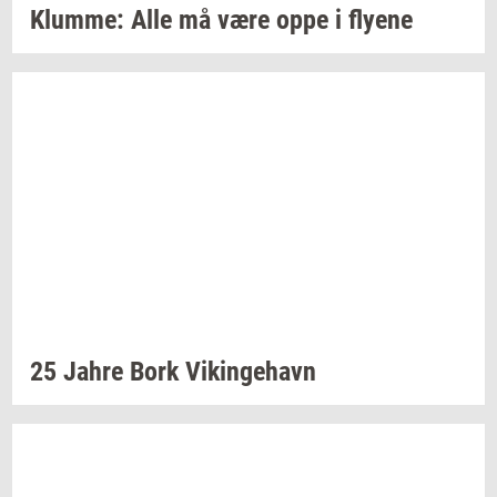
Klum­me:
Alle må være oppe i
fly­e­ne
25 Jahre
Bork
Vikin­ge­havn