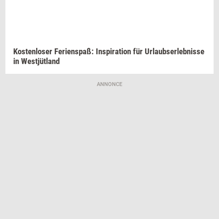
Ko­sten­lo­ser Ferienspaß:
In­spira­tion
für
Ur­laub­ser­leb­nis­se
in
Westjütland
ANNONCE