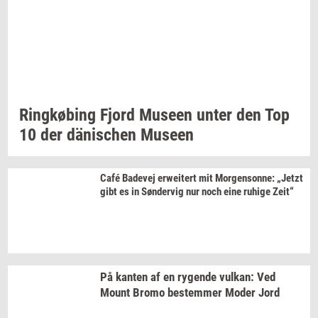
Ring­kø­bing
Fjord
Mu­se­en
unter den Top
10 der
dänischen
Mu­se­en
Café
Ba­de­vej
erwei­tert
mit
Mor­gen­son­ne:
„Jetzt
gibt es in
Søn­der­vig
nur noch eine
ruhi­ge
Zeit“
På
kan­ten
af en
ry­gen­de
vulkan:
Ved
Mount Bromo
be­stem­mer
Moder Jord