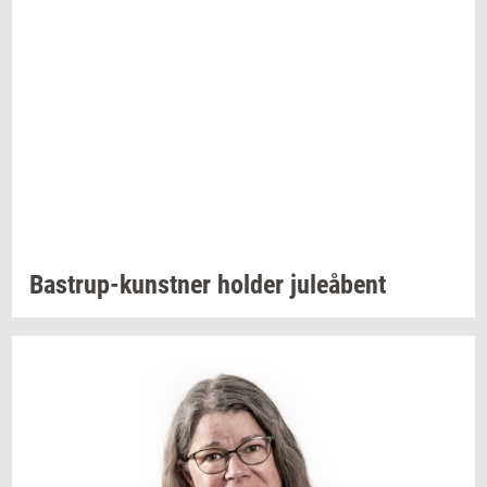
Bastrup-​kunstner
hol­der
ju­le­å­bent