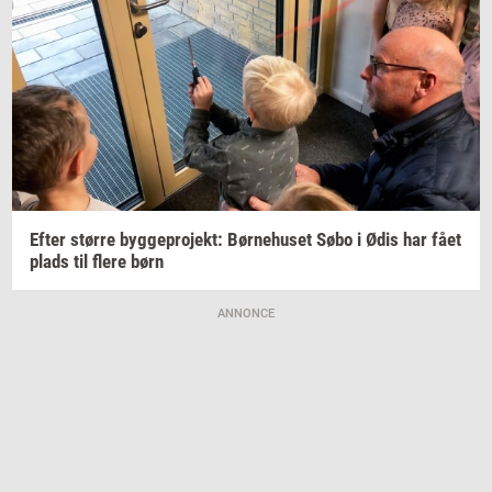
Efter
stør­re
byg­ge­pro­jekt:
Bør­ne­hu­set
Søbo i Ødis har fået
plads til flere børn
ANNONCE