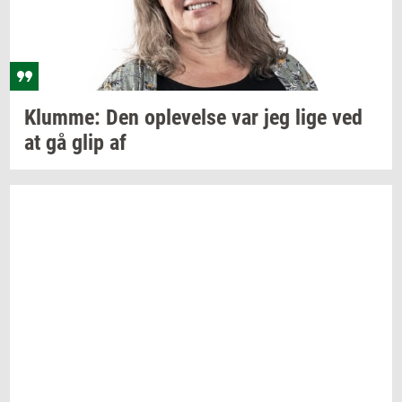
Klum­me:
Den
op­le­vel­se
var jeg lige ved
at gå glip af