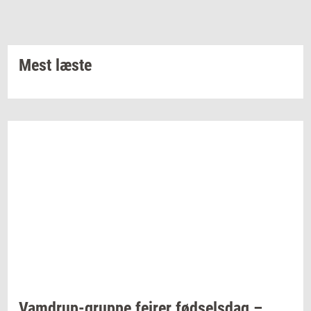
Mest læste
Vamdrup-​gruppe
fejrer
fød­sels­dag
–