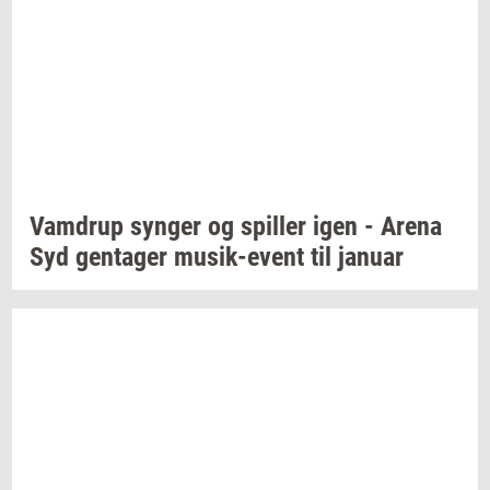
Vam­d­rup
syn­ger
og
spil­ler
igen - Arena
Syd
gen­ta­ger
musik-​event
til
ja­nu­ar