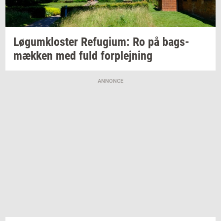
Løgum­klo­ster
Re­fu­gi­um:
Ro på
bags­
mæk­ken
med fuld
for­plej­ning
ANNONCE