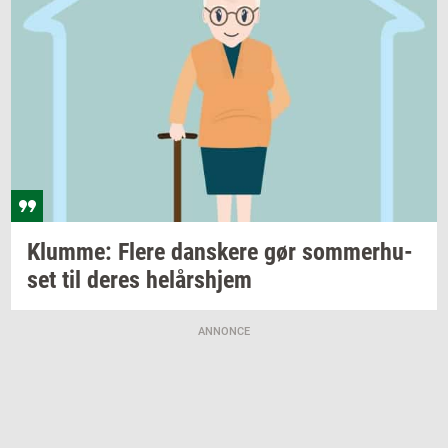
Klum­me: Flere
dan­ske­re
gør
som­mer­hu­
set
til deres
helårs­hjem
ANNONCE