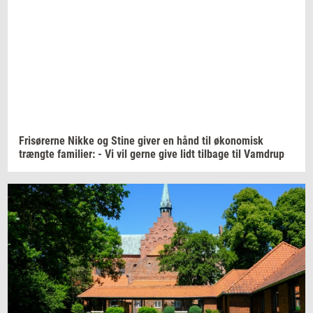
Fri­sø­rer­ne
Nikke og Stine giver en hånd til
øko­no­misk
træng­te
fa­mi­li­er:
- Vi vil gerne give lidt
til­ba­ge
til
Vam­d­rup