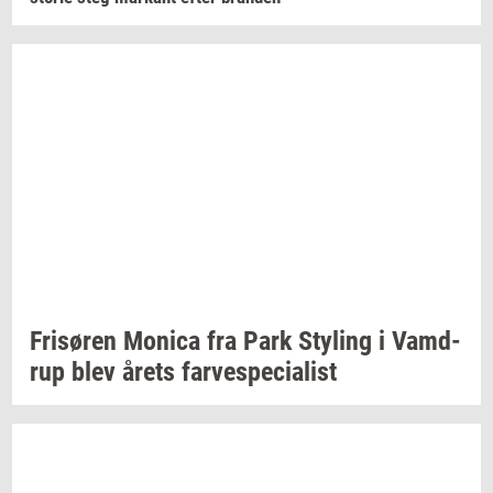
Fri­sø­ren
Mo­ni­ca
fra Park
Sty­ling
i
Vam­d­
rup
blev årets
far­ve­spe­ci­a­list