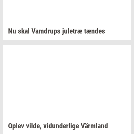
Nu skal
Vam­d­rups
ju­le­træ
tæn­des
Oplev
vilde,
vi­dun­der­li­ge
Värmland