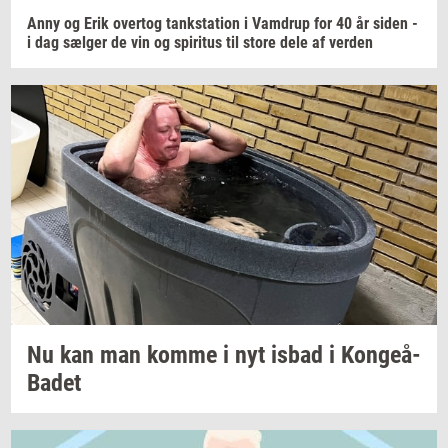
Anny og Erik
over­tog
tank­sta­tion
i
Vam­d­rup
for 40 år siden -
i dag
sæl­ger
de vin og
spi­ri­tus
til store dele af
ver­den
Nu kan man komme i nyt isbad i
Kon­ge­å­
Ba­det