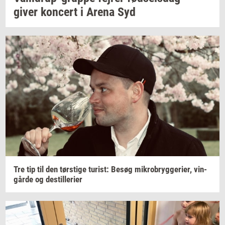
giver
kon­cert
i Arena Syd
Tre tip til den
tørsti­ge
turist:
Besøg
mi­kro­bryg­ge­ri­er,
vin­
går­de
og
destil­le­ri­er