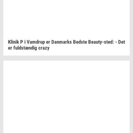
Kli­nik
P i
Vam­d­rup
er
Dan­marks
Bed­ste
Beauty-​sted:
- Det
er
fuld­stæn­dig
crazy