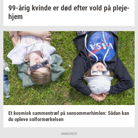
99-årig
kvin­de
er død efter vold på
ple­je­
hjem
Et
kos­misk
sam­men­træf
på
sen­som­mer­him­len:
Sådan kan
du
op­le­ve
sol­for­mør­kel­sen
ANNONCE