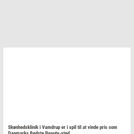
Skøn­heds­kli­nik
i
Vam­d­rup
er i spil til at vinde pris som
Dan­marks
Bed­ste
Beauty-​sted