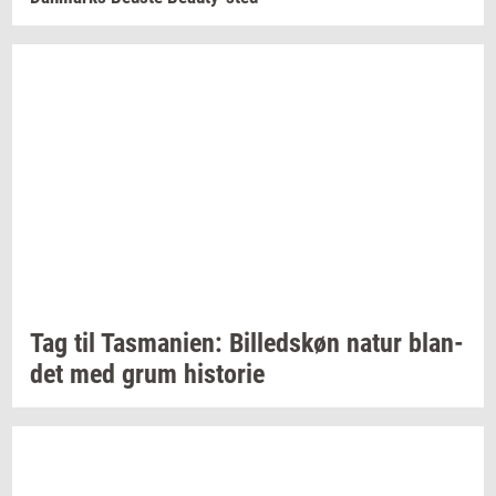
Tag til
Tas­ma­ni­en:
Bil­leds­køn
natur
blan­
det
med grum
hi­sto­rie