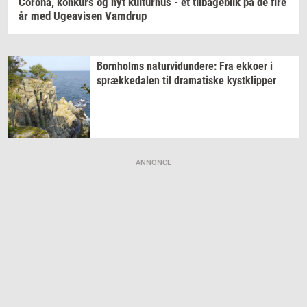
Cor­o­na,
kon­kurs
og nyt
kul­tur­hus
- et
til­ba­ge­blik
på de fire
år med
Ugea­vi­sen
Vam­d­rup
Born­holms
na­tur­vi­dun­de­re:
Fra
ek­ko­er
i
spræk­ke­da­len
til
dra­ma­ti­ske
kyst­klip­per
ANNONCE