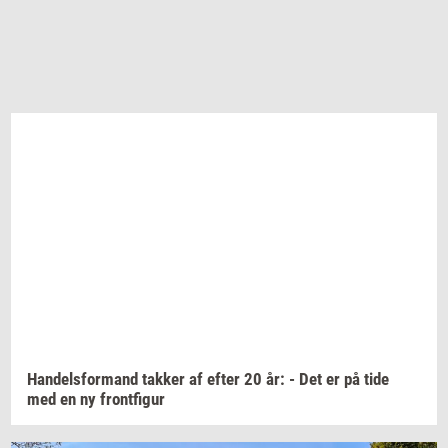
Han­dels­for­mand
tak­ker
af efter 20 år: - Det er på tide
med en ny
front­fi­gur