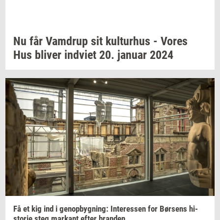
Nu får
Vam­d­rup
sit
kul­tur­hus
- Vores
Hus
bli­ver
ind­vi­et
20.
ja­nu­ar
2024
Få et kig ind i
genop­byg­ning:
In­ter­es­sen
for
Bør­sens
hi­
sto­rie
steg
mar­kant
efter
bran­den