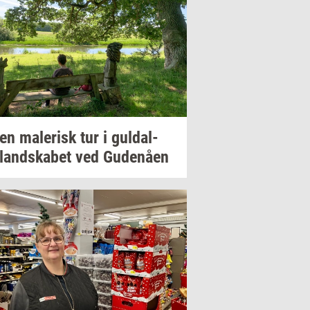
 en
ma­le­risk
tur i
gul­dal­
­land­ska­bet
ved
Gu­denå­en