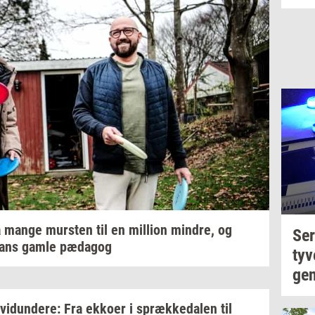
 mange
mur­sten
til en
mil­li­on
min­dre,
og
Se­r
ans gamle
pæ­da­gog
ty­v
gen
­vi­dun­de­re:
Fra
ek­ko­er
i
spræk­ke­da­len
til