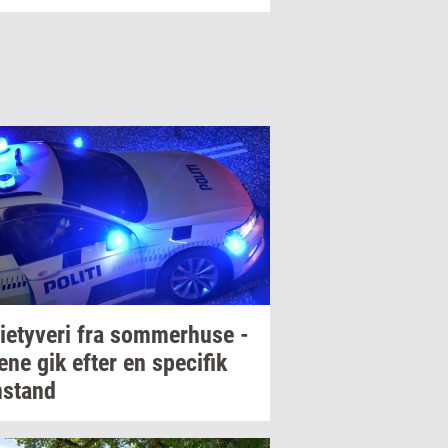
i­e­ty­ve­ri
fra
som­mer­hu­se
-
e­ne
gik efter en
spe­ci­fik
­stand