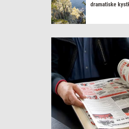
dra­ma­ti­ske
kyst­