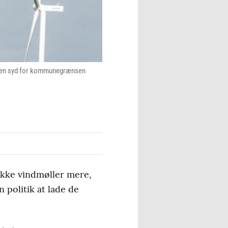
å, men syd for kommunegrænsen
ække vindmøller mere,
 politik at lade de