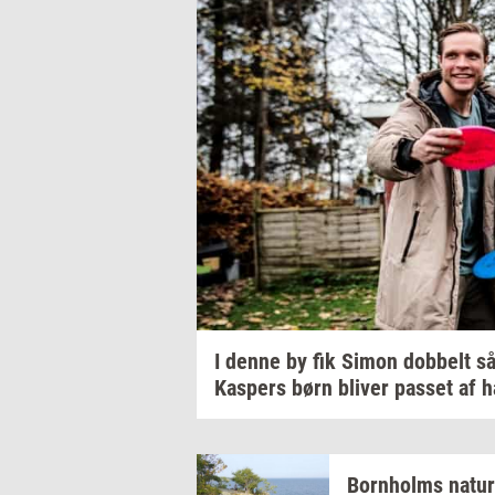
I denne by fik Simon
dob­belt
så
Kas­pers
børn
bli­ver
pas­set
af h
Born­holms
na­tur