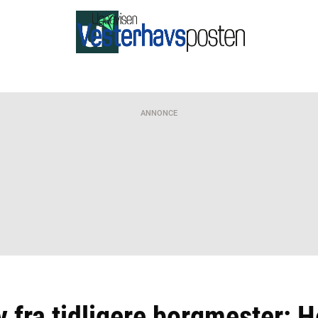
ANNONCE
 fra tidligere borgmester: H