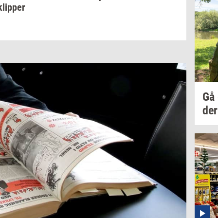
klip­per
Gå
der