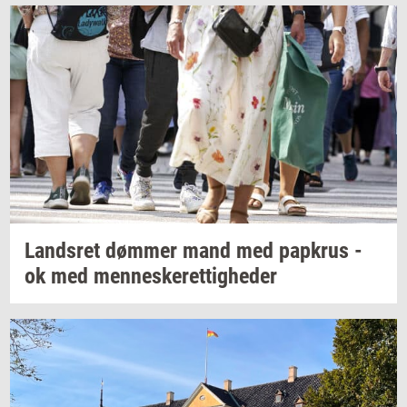
Lands­ret
døm­mer
mand med
papkrus
-
ok med
men­ne­ske­ret­tig­he­der