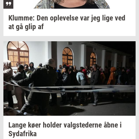
Klum­me:
Den
op­le­vel­se
var jeg lige ved
at gå glip af
Lange køer
hol­der
valg­ste­der­ne
åbne i
Syd­afri­ka