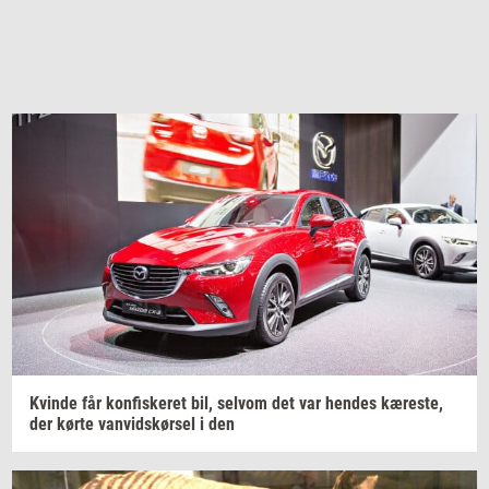
Kvin­de
får kon­fi­ske­ret bil,
selv­om
det var
hen­des
kæ­re­ste,
der
kørte van­vids­kør­sel i
den