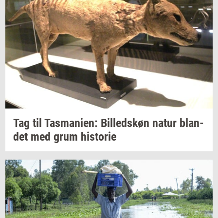
Tag til
Tas­ma­ni­en:
Bil­leds­køn
natur
blan­
det
med grum
hi­sto­rie