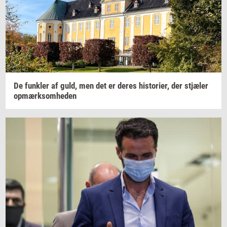
De
funk­ler
af guld, men det er deres
hi­sto­ri­er,
der
stjæ­ler
op­mærk­som­he­den