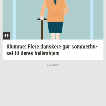
Klum­me: Flere
dan­ske­re
gør
som­mer­hu­
set
til deres
helårs­hjem
ANNONCE