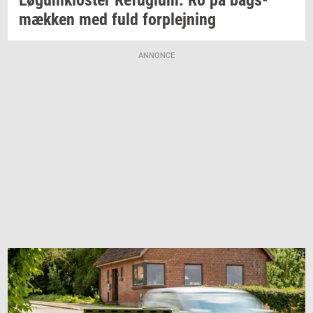
Løgum­klo­ster
Re­fu­gi­um:
Ro på
bags­
mæk­ken
med fuld
for­plej­ning
ANNONCE