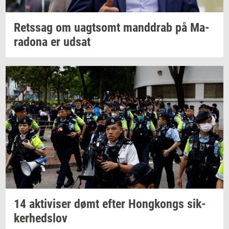
Rets­sag
om
uagt­somt
mand­drab
på
Ma­
ra­do­na
er udsat
14
ak­ti­vi­ser
dømt efter
Hong­kongs
sik­
ker­heds­lov