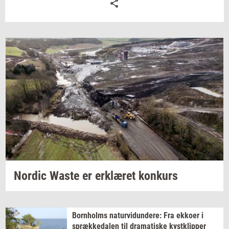
Nor­dic
Waste er
er­klæ­ret
kon­kurs
Born­holms
na­tur­vi­dun­de­re:
Fra
ek­ko­er
i
spræk­ke­da­len
til
dra­ma­ti­ske
kyst­klip­per