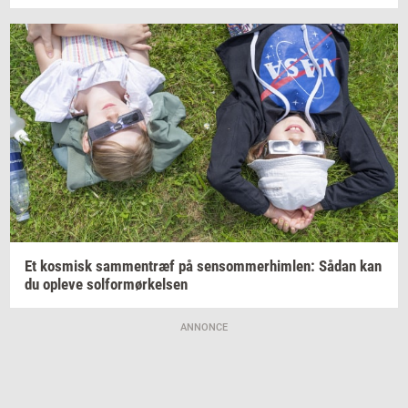
Et
kos­misk
sam­men­træf
på
sen­som­mer­him­len:
Sådan kan
du
op­le­ve
sol­for­mør­kel­sen
ANNONCE