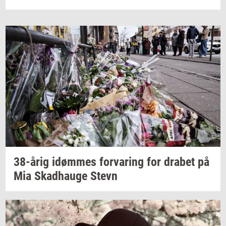
38-årig
idøm­mes
for­va­ring
for
dra­bet
på
Mia
Skad­hau­ge
Stevn