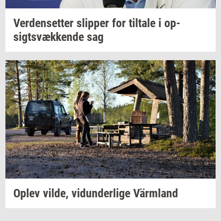
Ver­den­set­ter
slip­per
for
til­ta­le
i
op­
sigtsvæk­ken­de
sag
Oplev
vilde,
vi­dun­der­li­ge
Värmland