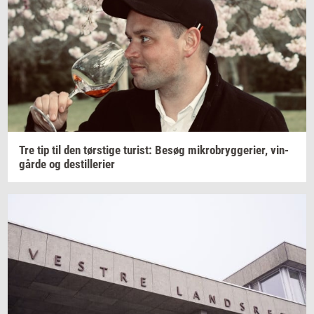
Tre tip til den
tørsti­ge
turist:
Besøg
mi­kro­bryg­ge­ri­er,
vin­
går­de
og
destil­le­ri­er