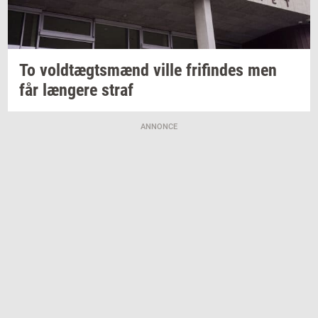
To
voldtægts­mænd
ville
fri­fin­des
men
får
læn­ge­re
straf
ANNONCE