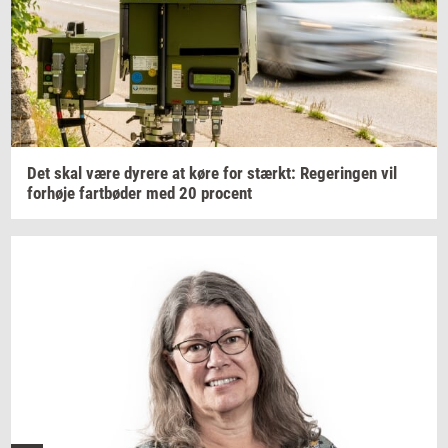
Det skal være
dy­re­re
at køre for
stærkt:
Re­ge­rin­gen
vil
for­hø­je
fartbø­der
med 20
pro­cent