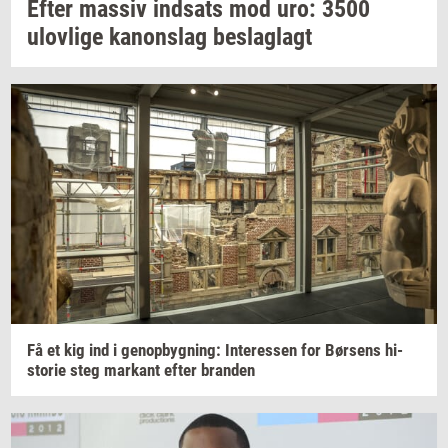
Efter
mas­siv
ind­sats
mod uro: 3500
ulov­li­ge
ka­nonslag
be­slag­lagt
Få et kig ind i
genop­byg­ning:
In­ter­es­sen
for
Bør­sens
hi­
sto­rie
steg
mar­kant
efter
bran­den