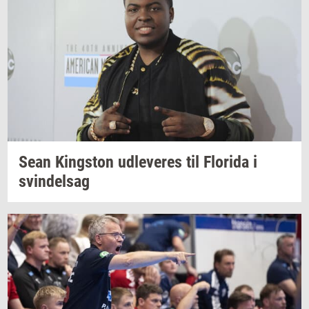
Sean
King­s­ton
ud­le­ve­res
til
Fl­o­ri­da
i
svin­del­sag