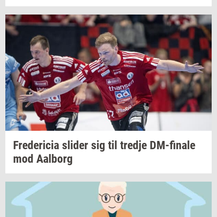
Fre­de­ri­cia
sli­der
sig til
tred­je
DM-​finale
mod
Aal­borg