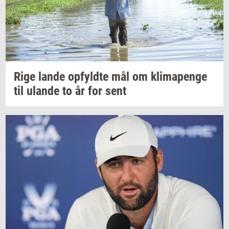
Rige lande
op­fyld­te
mål om
kli­ma­pen­ge
til
ulan­de
to år for sent