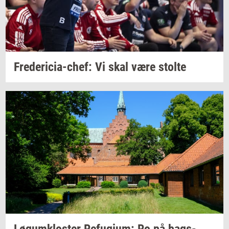
Fredericia-​chef:
Vi skal være
stol­te