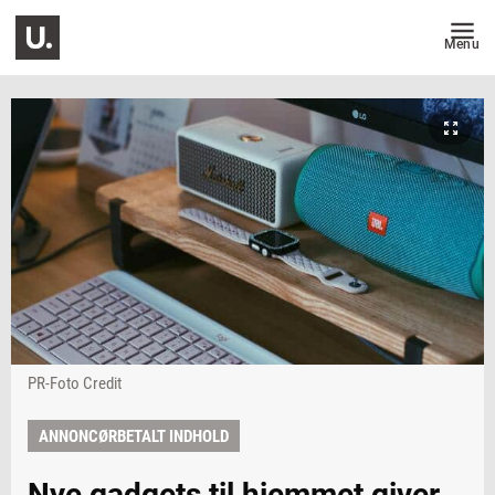
Menu
PR-Foto Credit
ANNONCØRBETALT INDHOLD
Nye gadgets til hjemmet giver