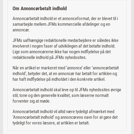
Om Annoncørbetalt indhold
Annoncørbetalt indhold er et annonceformat, der er blevet til i
samarbejde mellem JFMs kommercielle afdelinger og en
annoncør.
JFMs uafhængige redaktionelle medarbejdere er således ikke
involveret i nogen faser af udviklingen af det betalte indhold.
Lige som annoncørerne ikke har nogen indflydelse på det
redaktionelle indhold på JFMs nyhedssites.
Når en artikel er markeret med ’annonce’ eller ‘annoncørbetalt
indhold’, betyder det, at en annoncør har betalt for artiklen og
har haft indflydelse på indholdet i den konkrete artikel.
Annoncørbetalt indhold skal leve op til JFMs nyhedssites øvrige
stil, tone og den generelle kvalitet, som læserne normalt
forventer sig at møde.
Annoncørbetalt indhold vil altid være tydeligt afmærket med
‘Annoncørbetalt indhold’ og annoncørens navn for at gøre det
tydeligt for vores læsere, at artiklen er betalt.