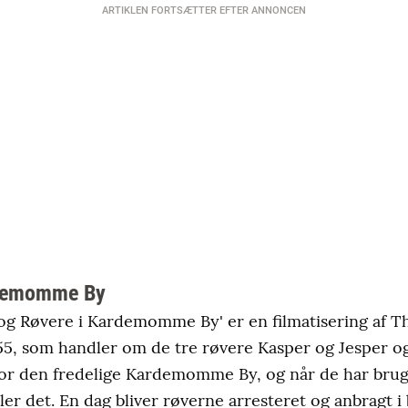
ARTIKLEN FORTSÆTTER EFTER ANNONCEN
rdemomme By
 og Røvere i Kardemomme By' er en filmatisering af T
55, som handler om de tre røvere Kasper og Jesper og
or den fredelige Kardemomme By, og når de har brug 
æler det. En dag bliver røverne arresteret og anbragt 