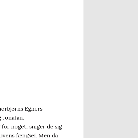
horbjørns Egners
 Jonatan.
for noget, sniger de sig
i byens fængsel. Men da