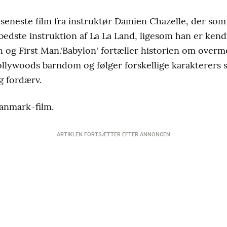
 seneste film fra instruktør Damien Chazelle, der so
edste instruktion af La La Land, ligesom han er kendt
 og First Man.'Babylon' fortæller historien om over
Hollywoods barndom og følger forskellige karakterers 
 fordærv.
Danmark-film.
ARTIKLEN FORTSÆTTER EFTER ANNONCEN