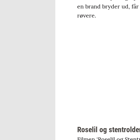
en brand bryder ud, får
røvere.
Roselil og stentrolde
Filmen 'Roselil og Stent