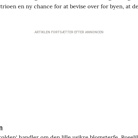
 trioen en ny chance for at bevise over for byen, at 
ARTIKLEN FORTSÆTTER EFTER ANNONCEN
n
rolden' handler om den lille usikre blomsterfe, Roselil