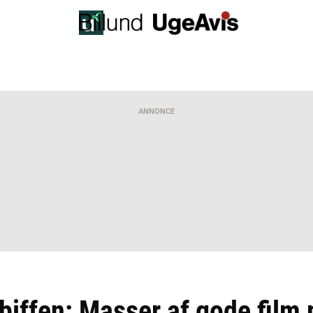
ANNONCE
 biffen: Masser af gode film 