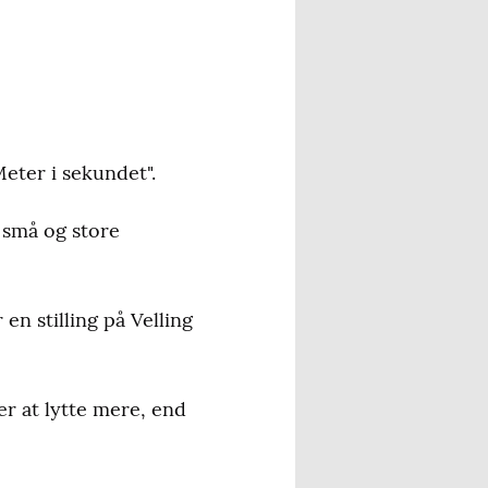
eter i sekundet".
e små og store
 en stilling på Velling
r at lytte mere, end