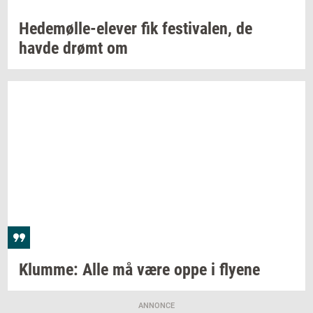
Hedemølle-​elever
fik
festi­va­len,
de
havde drømt om
Klum­me:
Alle må være oppe i
fly­e­ne
ANNONCE