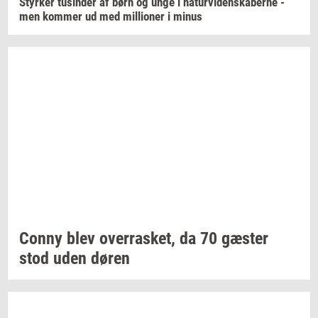
Styr­ker
tu­sin­der
af børn og unge i
na­tur­vi­den­ska­ber­ne
-
men
kom­mer
ud med
mil­li­o­ner
i minus
Conny blev
over­ra­sket,
da 70
gæ­ster
stod uden døren