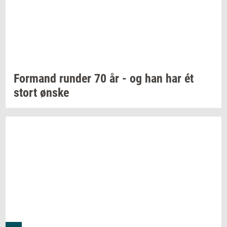
For­mand
run­der
70 år - og han har ét
stort ønske