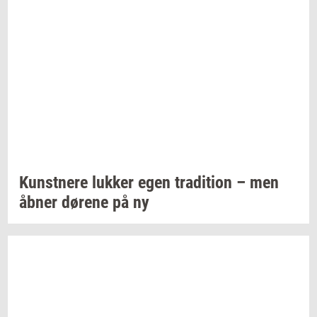
Kunst­ne­re
luk­ker
egen
tra­di­tion
– men
åbner
dø­re­ne
på ny