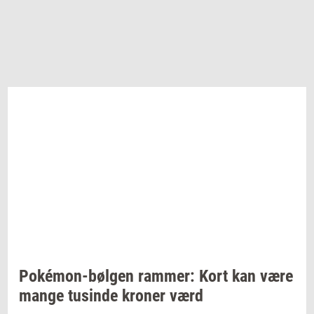
Pokémon-​bølgen
ram­mer:
Kort kan være
mange
tu­sin­de
kro­ner
værd