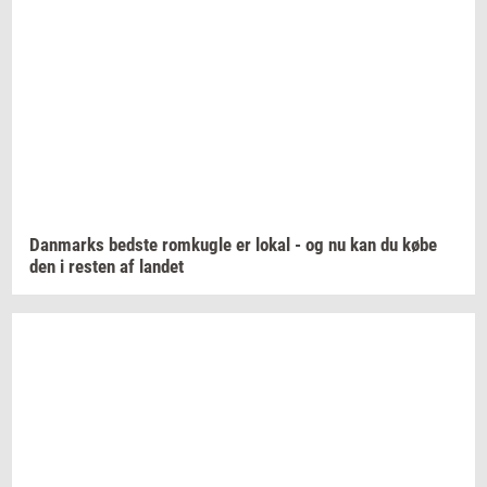
Dan­marks
bed­ste
rom­kug­le
er lokal - og nu kan du købe
den i
re­sten
af
lan­det