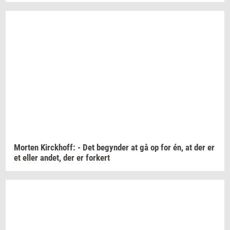
Mor­ten
Kirck­hoff:
- Det
be­gyn­der
at gå op for én, at der er
et eller
andet,
der er
for­kert