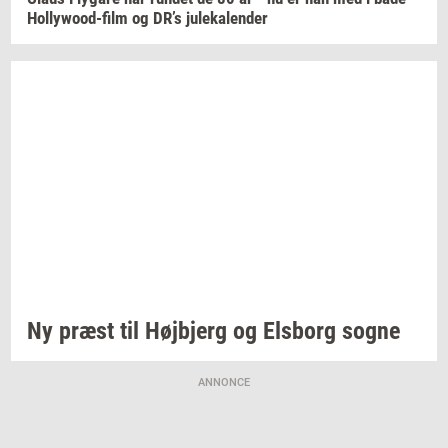
Hollywood-​film
og DR’s
ju­le­ka­len­der
Ny præst til
Højb­jerg
og
Els­borg
sogne
ANNONCE