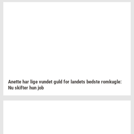
Anet­te
har lige
vun­det
guld for
lan­dets
bed­ste
rom­kug­le:
Nu
skif­ter
hun job