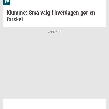
Klum­me:
Små valg i
hver­da­gen
gør en
for­skel
ANNONCE