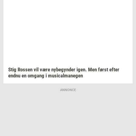
Stig
Ros­sen
vil være
ny­be­gyn­der
igen. Men først efter
endnu en
om­gang
i
mu­si­cal­ma­ne­gen
ANNONCE