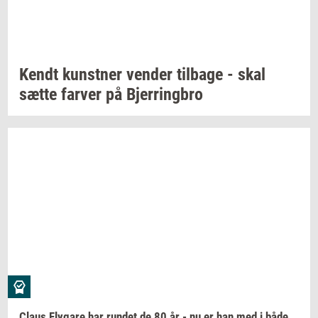
Kendt
kunst­ner
ven­der
til­ba­ge
- skal
sætte
far­ver
på
Bjer­ring­bro
Claus
Fly­ga­re
har
run­det
de 80 år - nu er han med i både