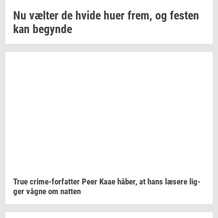
Nu
væl­ter
de hvide huer frem, og
fe­sten
kan
be­gyn­de
True
crime-​forfatter
Peer Kaae
håber,
at hans
læ­se­re
lig­
ger
vågne om
nat­ten