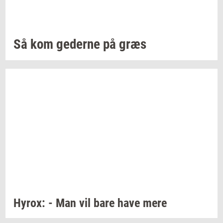
Så kom
ge­der­ne
på græs
Hyrox:
- Man vil bare have mere