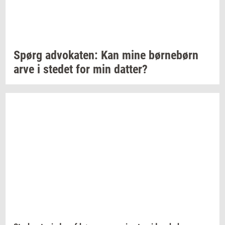
Spørg
ad­vo­ka­ten:
Kan mine
bør­ne­børn
arve i
ste­det
for min
dat­ter?