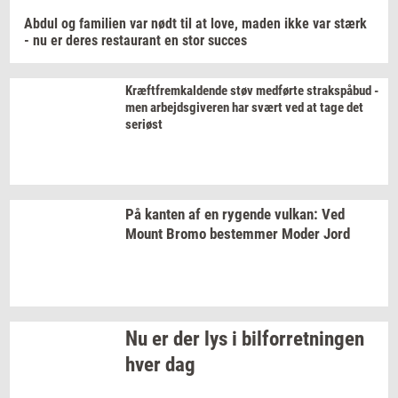
Abdul og
fa­mi­li­en
var nødt til at love, maden ikke var stærk
- nu er deres
re­stau­rant
en stor
suc­ces
Kræft­frem­kal­den­de
støv
med­før­te
straks­på­bud
-
men
ar­bejds­gi­ve­ren
har svært ved at tage det
se­ri­øst
På
kan­ten
af en
ry­gen­de
vulkan:
Ved
Mount Bromo
be­stem­mer
Moder Jord
Nu er der lys i
bil­for­ret­nin­gen
hver dag