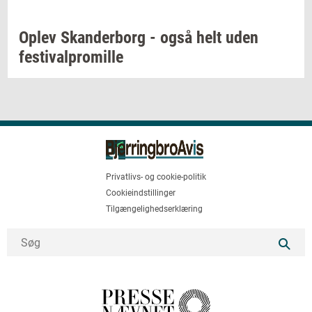
Oplev
Skan­der­borg
- også helt uden
festi­val­pro­mil­le
Privatlivs- og cookie-politik
Cookieindstillinger
Tilgængelighedserklæring