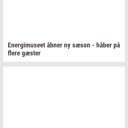
Ener­gi­mu­se­et
åbner ny sæson - håber på
flere
gæ­ster