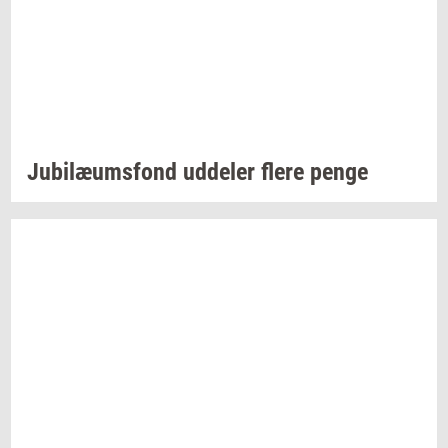
Ju­bilæums­fond
ud­de­ler
flere penge