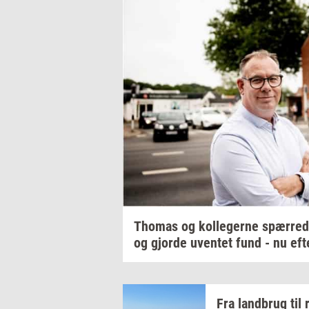
Tho­mas
og
kol­le­ger­ne
spær­re­
og
gjor­de
uven­tet
fund - nu
ef­t
Fra
land­brug
til