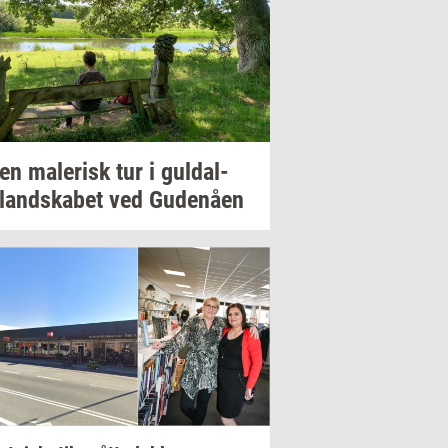
 en
ma­le­risk
tur i
gul­dal­
­land­ska­bet
ved
Gu­denå­en