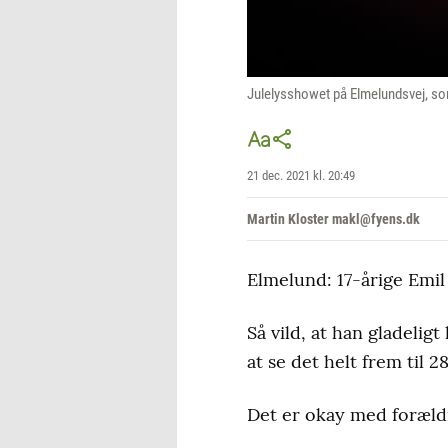
Julelysshowet på Elmelundsvej, som
21 dec. 2021 kl. 20:49
Martin Kloster makl@fyens.dk
Elmelund: 17-årige Emil
Så vild, at han gladelig
at se det helt frem til 
Det er okay med forældr