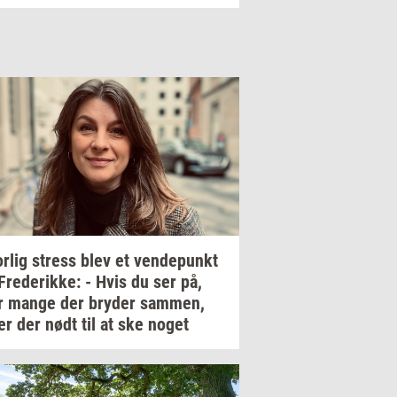
r­lig
stress
blev et
ven­de­punkt
Fre­de­rik­ke:
- Hvis du ser på,
r mange der
bry­der
sam­men,
ver
der nødt til at ske noget