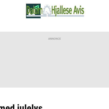
ANNONCE
 med julelys