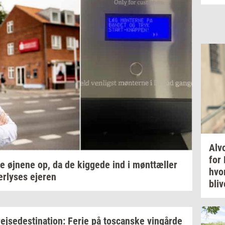
Al­vo
for
de
øj­ne­ne
op, da de
kig­ge­de
ind i
mønt­tæl­ler
hvo
er­ly­ses
eje­ren
bli­
rej­se­desti­na­tion:
Ferie på
toscan­ske
vin­går­de