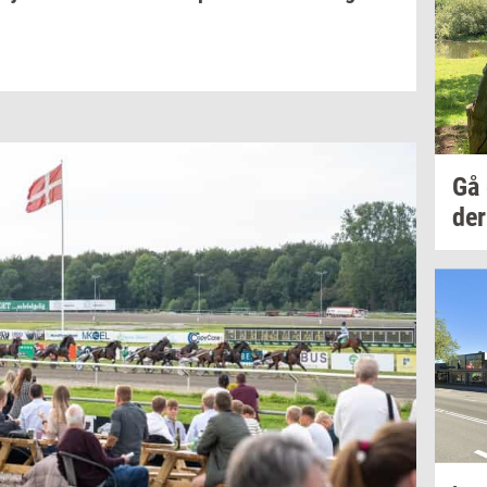
Gå
der