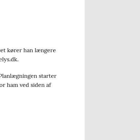
wet kører han længere
lys.dk.
 Planlægningen starter
for ham ved siden af