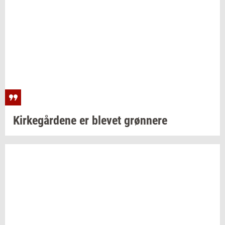
Kir­ke­går­de­ne
er
ble­vet
grøn­ne­re