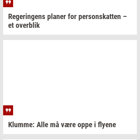
Re­ge­rin­gens
pla­ner
for
per­sonskat­ten
–
et
over­blik
Klum­me:
Alle må være oppe i
fly­e­ne