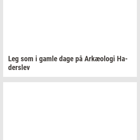
Leg som i gamle dage på
Ar­kæ­o­lo­gi
Ha­
der­s­lev