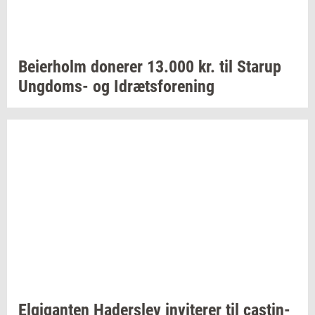
Bei­er­holm
do­ne­rer
13.000
kr. til
Starup
Ungdoms-​
og
Idræts­for­e­ning
El­gi­gan­ten
Ha­der­s­lev
in­vi­te­rer
til
ca­stin­