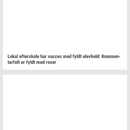
Lokal
ef­ter­sko­le
har
suc­ces
med fyldt
elev­hold:
Kom­men­
tar­felt
er fyldt med roser