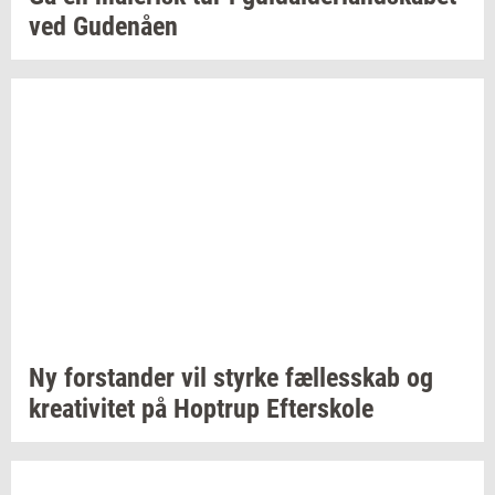
ved
Gu­denå­en
Ny
for­stan­der
vil
styr­ke
fæl­les­skab
og
kre­a­ti­vi­tet
på
Hop­trup
Ef­ter­sko­le