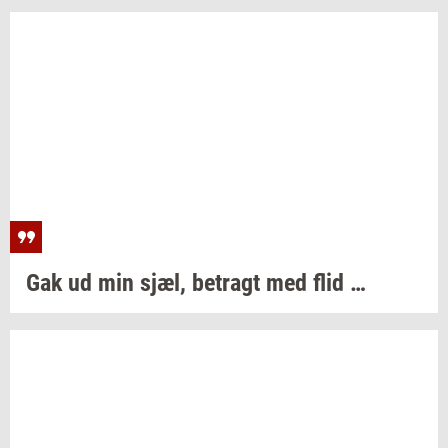
Gak ud min sjæl,
be­tragt
med flid …