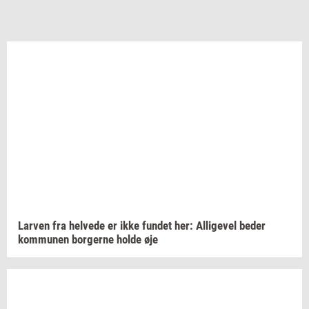
Lar­ven
fra
hel­ve­de
er ikke
fun­det
her:
Al­li­ge­vel
beder
kom­mu­nen
bor­ger­ne
holde øje