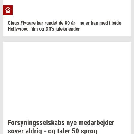
Claus
Fly­ga­re
har
run­det
de 80 år - nu er han med i både
Hollywood-​film
og DR’s
ju­le­ka­len­der
For­sy­nings­sel­skabs
nye
me­d­ar­bej­der
sover
al­drig
- og taler 50 sprog