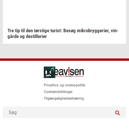
Tre tip til den
tørsti­ge
turist:
Besøg
mi­kro­bryg­ge­ri­er,
vin­
går­de
og
destil­le­ri­er
Privatlivs- og cookie-politik
Cookieindstillinger
Tilgængelighedserklæring