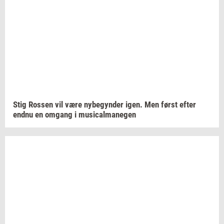
Stig
Ros­sen
vil være
ny­be­gyn­der
igen. Men først efter
endnu en
om­gang
i
mu­si­cal­ma­ne­gen