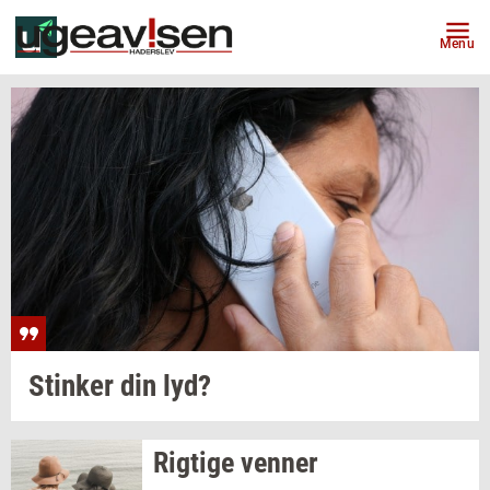
Menu
Stin­ker
din lyd?
Rig­ti­ge
ven­ner