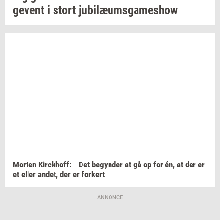
ge­vent
i stort
ju­bilæums­ga­mes­how
Mor­ten
Kirck­hoff:
- Det
be­gyn­der
at gå op for én, at der er
et eller
andet,
der er
for­kert
ANNONCE