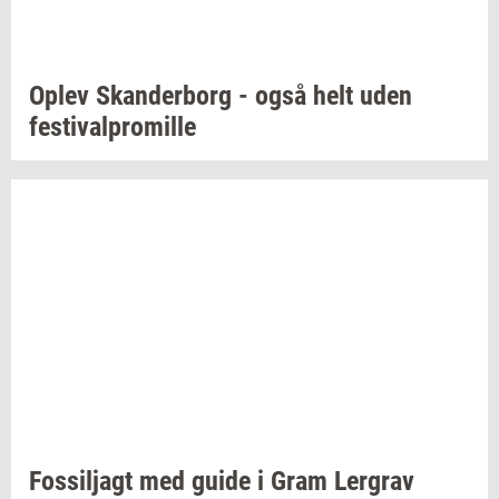
Oplev
Skan­der­borg
- også helt uden
festi­val­pro­mil­le
Fos­sil­j­agt
med guide i Gram
Ler­grav