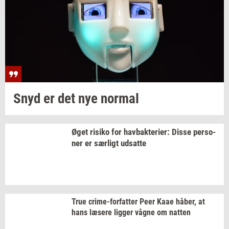
Snyd er det nye
nor­mal
Øget
ri­si­ko
for
hav­bak­te­ri­er:
Disse
per­so­
ner
er
sær­ligt
ud­sat­te
True
crime-​forfatter
Peer Kaae
håber,
at
hans
læ­se­re
lig­ger
vågne om
nat­ten