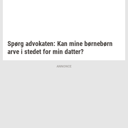
Spørg
ad­vo­ka­ten:
Kan mine
bør­ne­børn
arve i
ste­det
for min
dat­ter?
ANNONCE