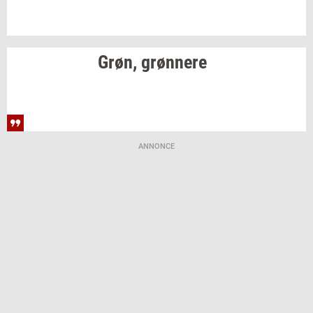
Grøn,
grøn­ne­re
ANNONCE