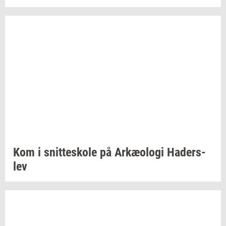
Kom i
snit­tesko­le
på
Ar­kæ­o­lo­gi
Ha­der­s­
lev