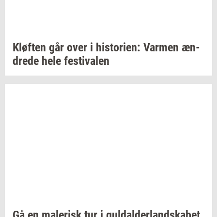
Kløf­ten
går over i
hi­sto­ri­en:
Var­men
æn­
dre­de
hele
festi­va­len
Gå en
ma­le­risk
tur i
gul­dal­der­land­ska­bet