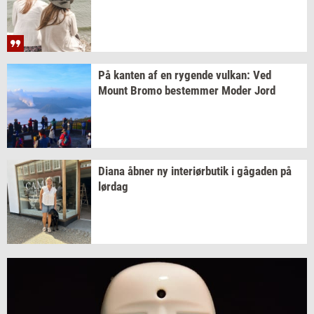
På
kan­ten
af en
ry­gen­de
vulkan:
Ved
Mount Bromo
be­stem­mer
Moder Jord
Diana åbner ny
in­te­r­i­ør­bu­tik
i
gå­ga­den
på
lør­dag