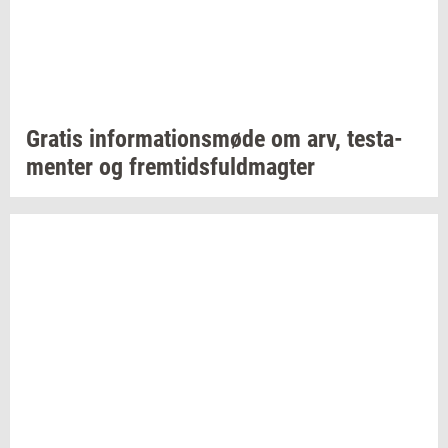
Gra­tis
in­for­ma­tions­mø­de
om arv,
te­sta­
men­ter
og
frem­tids­fuld­mag­ter