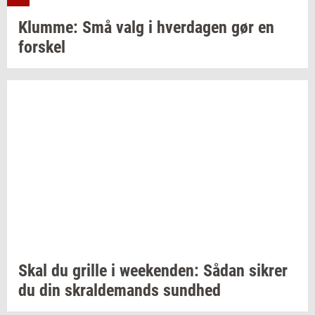
Klum­me:
Små valg i
hver­da­gen
gør en
for­skel
Skal du
gril­le
i
we­e­ken­den:
Sådan
sik­rer
du din
skral­de­mands
sund­hed