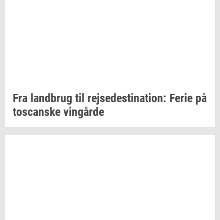
Fra
land­brug
til
rej­se­desti­na­tion:
Ferie på
toscan­ske
vin­går­de