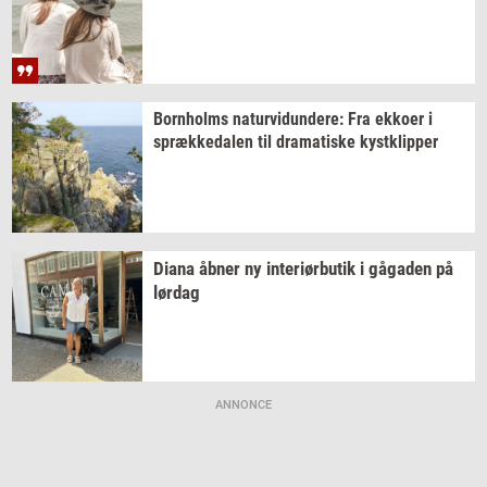
Born­holms
na­tur­vi­dun­de­re:
Fra
ek­ko­er
i
spræk­ke­da­len
til
dra­ma­ti­ske
kyst­klip­per
Diana åbner ny
in­te­r­i­ør­bu­tik
i
gå­ga­den
på
lør­dag
ANNONCE