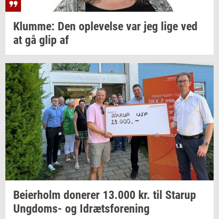
Klum­me:
Den
op­le­vel­se
var jeg lige ved
at gå glip af
Bei­er­holm
do­ne­rer
13.000
kr. til
Starup
Ungdoms-​
og
Idræts­for­e­ning