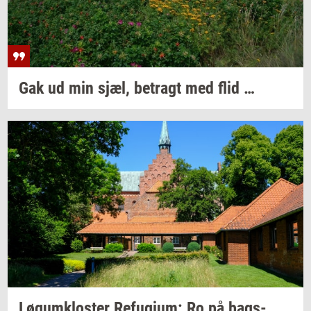
Gak ud min sjæl,
be­tragt
med flid …
Løgum­klo­ster
Re­fu­gi­um:
Ro på
bags­