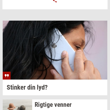
Stin­ker
din lyd?
Rig­ti­ge
ven­ner