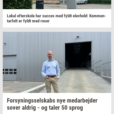
Lokal
ef­ter­sko­le
har
suc­ces
med fyldt
elev­hold:
Kom­men­
tar­felt
er fyldt med roser
For­sy­nings­sel­skabs
nye
me­d­ar­bej­der
sover
al­drig
- og taler 50 sprog