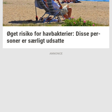
Øget
ri­si­ko
for
hav­bak­te­ri­er:
Disse
per­
so­ner
er
sær­ligt
ud­sat­te
ANNONCE