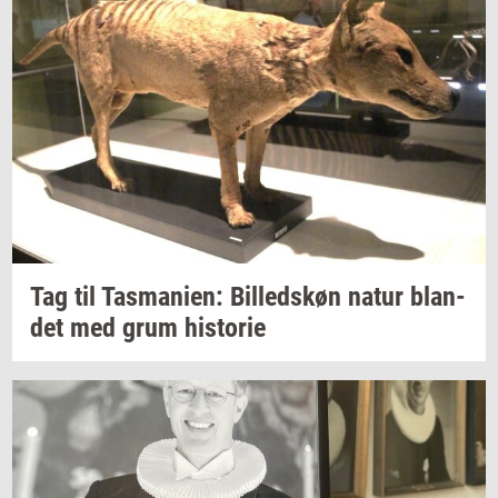
Tag til
Tas­ma­ni­en:
Bil­leds­køn
natur
blan­
det
med grum
hi­sto­rie