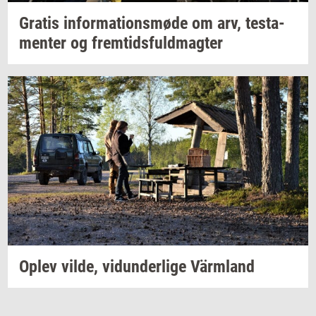
Gra­tis
in­for­ma­tions­mø­de
om arv,
te­sta­
men­ter
og
frem­tids­fuld­mag­ter
Oplev
vilde,
vi­dun­der­li­ge
Värmland