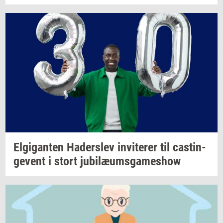
El­gi­gan­ten
Ha­der­s­lev
in­vi­te­rer
til
ca­stin­
ge­vent
i stort
ju­bilæums­ga­mes­how