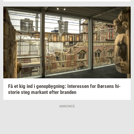
Få et kig ind i
genop­byg­ning:
In­ter­es­sen
for
Bør­sens
hi­
sto­rie
steg
mar­kant
efter
bran­den
ANNONCE