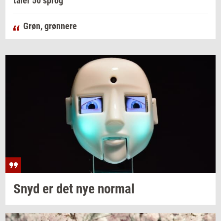
taler 50 sprog
Grøn, grønnere
Snyd er det nye
nor­mal