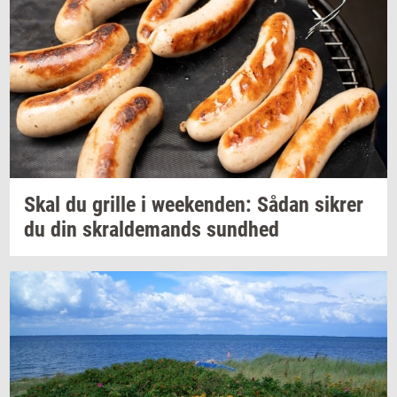
Skal du
gril­le
i
we­e­ken­den:
Sådan
sik­rer
du din
skral­de­mands
sund­hed