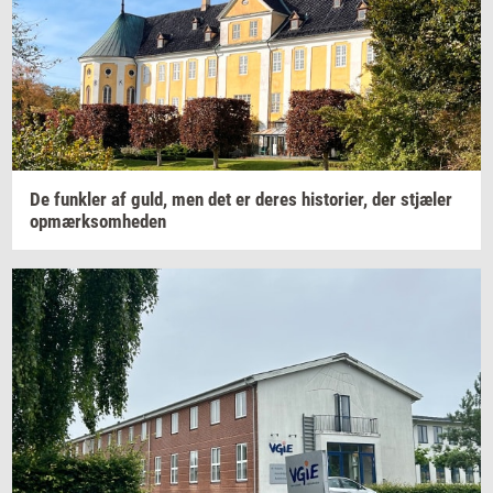
De
funk­ler
af guld, men det er deres
hi­sto­ri­er,
der
stjæ­ler
op­mærk­som­he­den