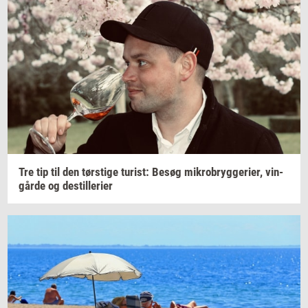
Tre tip til den
tørsti­ge
turist:
Besøg
mi­kro­bryg­ge­ri­er,
vin­
går­de
og
destil­le­ri­er