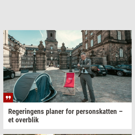
Re­ge­rin­gens
pla­ner
for
per­sonskat­ten
–
et
over­blik