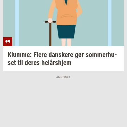
Klum­me: Flere
dan­ske­re
gør
som­mer­hu­
set
til deres
helårs­hjem
ANNONCE