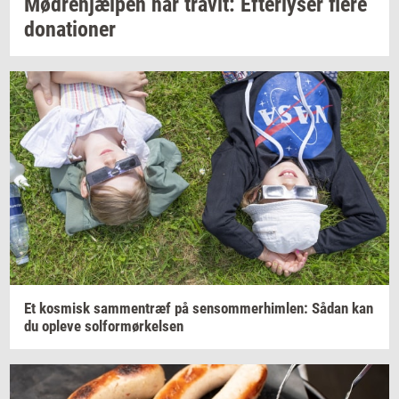
Mødre­hjæl­pen
har
travlt:
Ef­ter­ly­ser
flere
do­na­tio­ner
Et
kos­misk
sam­men­træf
på
sen­som­mer­him­len:
Sådan kan
du
op­le­ve
sol­for­mør­kel­sen