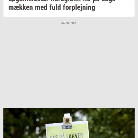
mæk­ken
med fuld
for­plej­ning
ANNONCE