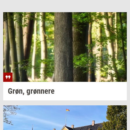
Grøn,
grøn­ne­re