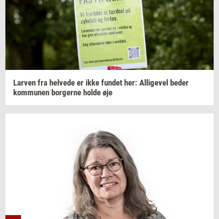
Lar­ven
fra
hel­ve­de
er ikke
fun­det
her:
Al­li­ge­vel
beder
kom­mu­nen
bor­ger­ne
holde øje