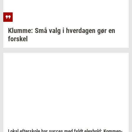
Klum­me:
Små valg i
hver­da­gen
gør en
for­skel
Lokal
ef­ter­sko­le
har
suc­ces
med fyldt
elev­hold:
Kom­men­