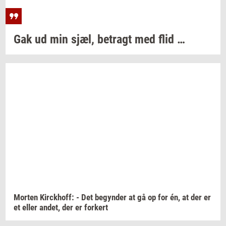
Gak ud min sjæl,
be­tragt
med flid …
Mor­ten
Kirck­hoff:
- Det
be­gyn­der
at gå op for én, at der er
et eller
andet,
der er
for­kert