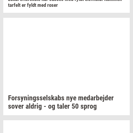
tar­felt
er fyldt med roser
For­sy­nings­sel­skabs
nye
me­d­ar­bej­der
sover
al­drig
- og taler 50 sprog