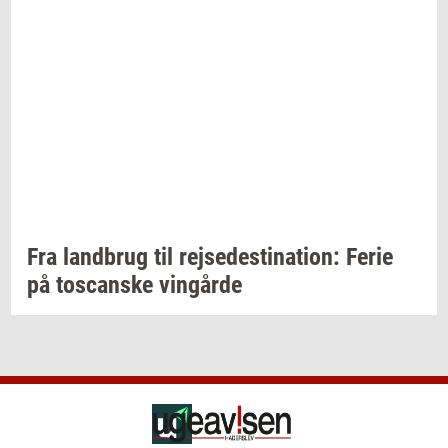
Fra
land­brug
til
rej­se­desti­na­tion:
Ferie
på
toscan­ske
vin­går­de