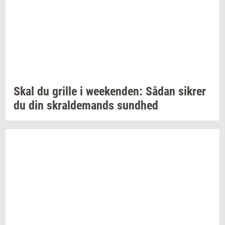
Skal du
gril­le
i
we­e­ken­den:
Sådan
sik­rer
du din
skral­de­mands
sund­hed