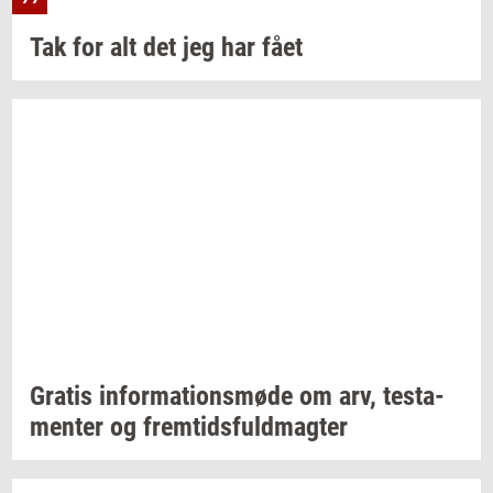
Tak for alt det jeg har fået
Gra­tis
in­for­ma­tions­mø­de
om arv,
te­sta­
men­ter
og
frem­tids­fuld­mag­ter