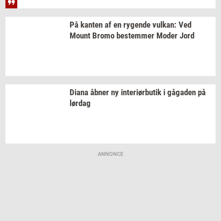
På
kan­ten
af en
ry­gen­de
vulkan:
Ved
Mount Bromo
be­stem­mer
Moder Jord
Diana åbner ny
in­te­r­i­ør­bu­tik
i
gå­ga­den
på
lør­dag
ANNONCE