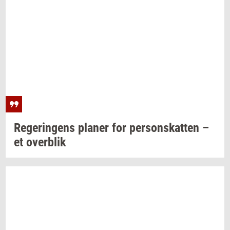
Re­ge­rin­gens
pla­ner
for
per­sonskat­ten
–
et
over­blik