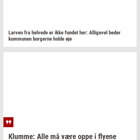
Lar­ven
fra
hel­ve­de
er ikke
fun­det
her:
Al­li­ge­vel
beder
kom­mu­nen
bor­ger­ne
holde øje
Klum­me:
Alle må være oppe i
fly­e­ne