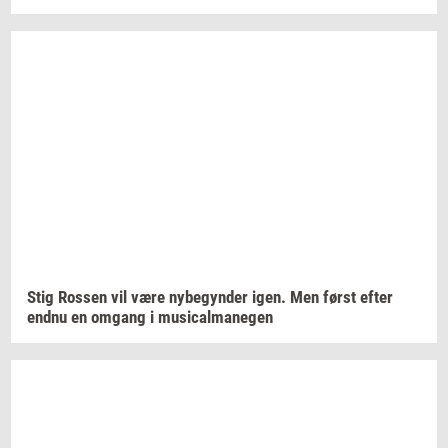
Stig
Ros­sen
vil være
ny­be­gyn­der
igen. Men først efter
endnu en
om­gang
i
mu­si­cal­ma­ne­gen