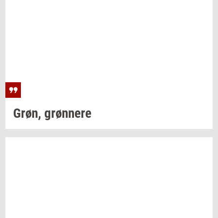
Grøn,
grøn­ne­re