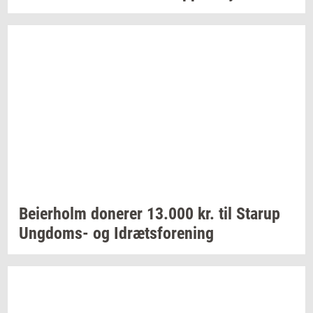
Bei­er­holm
do­ne­rer
13.000
kr. til
Starup
Ungdoms-​
og
Idræts­for­e­ning