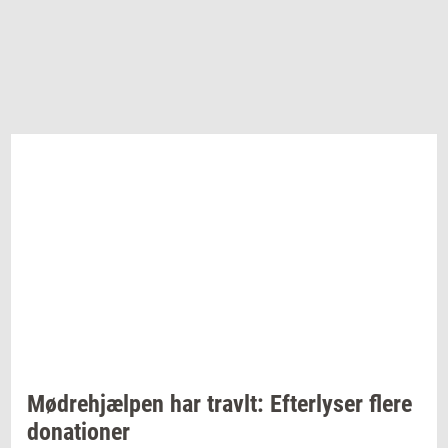
Mødre­hjæl­pen
har
travlt:
Ef­ter­ly­ser
flere
do­na­tio­ner