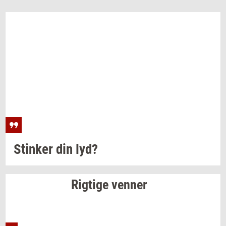
Stin­ker
din lyd?
Rig­ti­ge
ven­ner