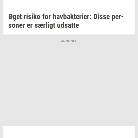
Øget
ri­si­ko
for
hav­bak­te­ri­er:
Disse
per­
so­ner
er
sær­ligt
ud­sat­te
ANNONCE