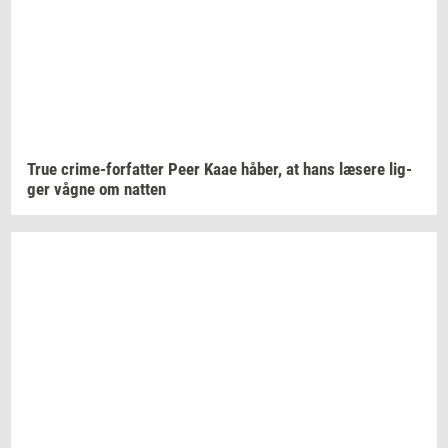
True
crime-​forfatter
Peer Kaae
håber,
at hans
læ­se­re
lig­
ger
vågne om
nat­ten