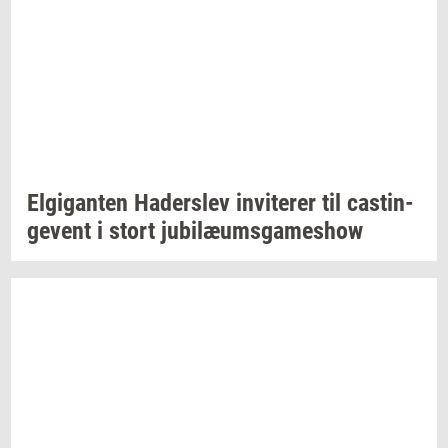
El­gi­gan­ten
Ha­der­s­lev
in­vi­te­rer
til
ca­stin­
ge­vent
i stort
ju­bilæums­ga­mes­how