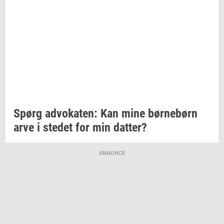
Spørg
ad­vo­ka­ten:
Kan mine
bør­ne­børn
arve i
ste­det
for min
dat­ter?
ANNONCE