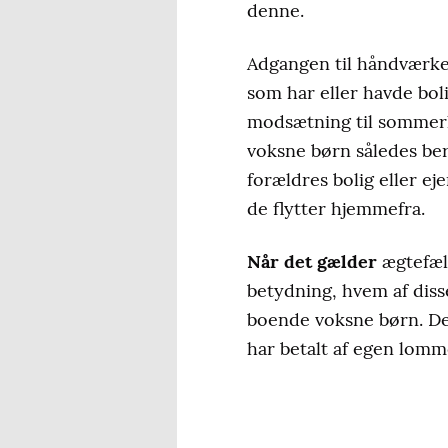
denne.
Adgangen til håndværker-
som har eller havde bol
modsætning til sommerh
voksne børn således bere
forældres bolig eller ej
de flytter hjemmefra.
Når det gælder
ægtefæll
betydning, hvem af disse
boende voksne børn. Det 
har betalt af egen lomm