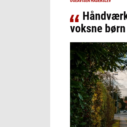
UGEAVISEN HADERSLEV
Håndværke
voksne børn