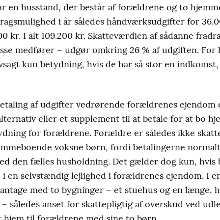
. For en husstand, der består af forældrene og to hje
agsmulighed i år således håndværksudgifter for 36.0
00 kr. I alt 109.200 kr. Skatteværdien af sådanne fradr
isse medfører – udgør omkring 26 % af udgiften. F
vsagt kun betydning, hvis de har så stor en indkomst, 
aling af udgifter vedrørende forældrenes ejendom el
lternativ eller et supplement til at betale for at bo h
dning for forældrene. Forældre er således ikke skatte
jemmeboende voksne børn, fordi betalingerne normalt a
ved den fælles husholdning. Det gælder dog kun, hvi
i en selvstændig lejlighed i forældrenes ejendom. I e
plantage med to bygninger – et stuehus og en længe, h
 – således anset for skattepligtig af overskud ved udlej
et hjem til forældrene med sine to børn.