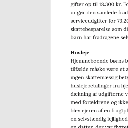
gifter op til 18.300 kr
udgør den samlede fradr
serviceudgifter for 73.2
skattebesparelse som d
børn har fradragene sel
Husleje
Hjemmeboende børns bet
tilfælde måske være et a
ingen skattemæssig bety
huslejebetalinger fra h
dækning af udgifterne 
med forældrene og ikke 
blev ejeren af en frugt
en selvstændig lejlighed
en datter, der var flytt