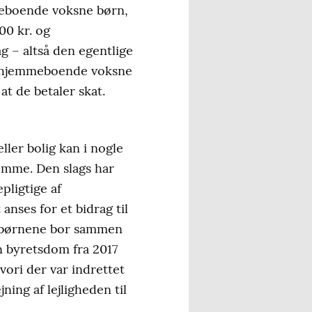
mmeboende voksne børn,
00 kr. og
ag – altså den egentlige
or hjemmeboende voksne
at de betaler skat.
ler bolig kan i nogle
jemme. Den slags har
pligtige af
nses for et bidrag til
s børnene bor sammen
n byretsdom fra 2017
vori der var indrettet
ning af lejligheden til