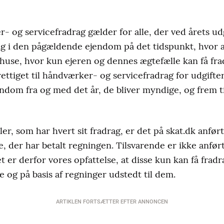
 og servicefradrag gælder for alle, der ved årets udg
ig i den pågældende ejendom på det tidspunkt, hvor ar
use, hvor kun ejeren og dennes ægtefælle kan få fr
ttiget til håndværker- og servicefradrag for udgifter
endom fra og med det år, de bliver myndige, og frem t
er, som har hvert sit fradrag, er det på skat.dk anført
, der har betalt regningen. Tilsvarende er ikke anført
er derfor vores opfattelse, at disse kun kan få fradr
e og på basis af regninger udstedt til dem.
ARTIKLEN FORTSÆTTER EFTER ANNONCEN