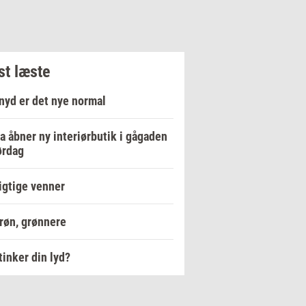
t læste
nyd er det nye normal
a åbner ny interiørbutik i gågaden
ørdag
igtige venner
røn, grønnere
tinker din lyd?