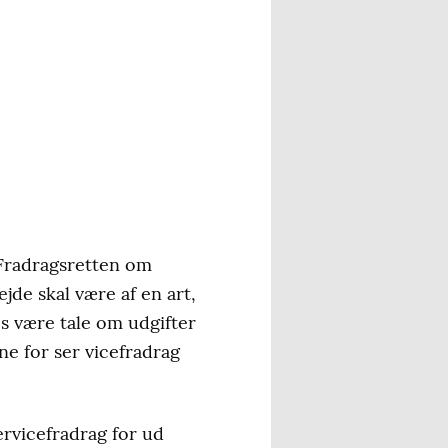
 Fradragsretten om
ejde skal være af en art,
es være tale om udgifter
ne for ser vicefradrag
ervicefradrag for ud