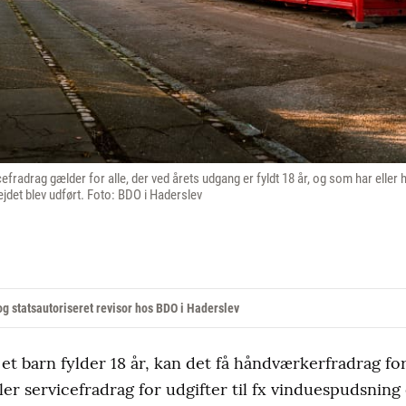
fradrag gælder for alle, der ved årets udgang er fyldt 18 år, og som har eller
jdet blev udført. Foto: BDO i Haderslev
g statsautoriseret revisor hos BDO i Haderslev
et barn fylder 18 år, kan det få håndværkerfradrag for 
r servicefradrag for udgifter til fx vinduespudsning e