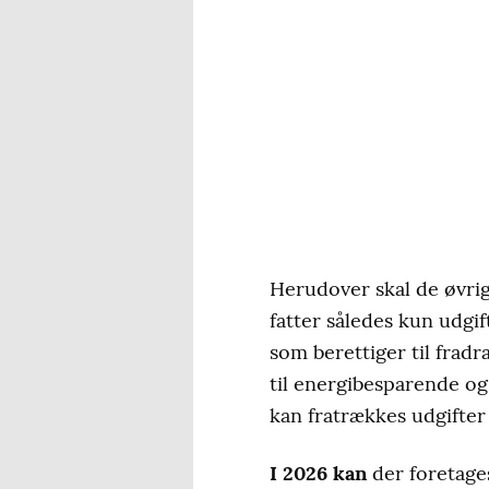
Herudover skal de øvrig
fatter således kun udgif
som berettiger til frad
til energibesparende og
kan fratrækkes udgifter
I 2026 kan
der foretages