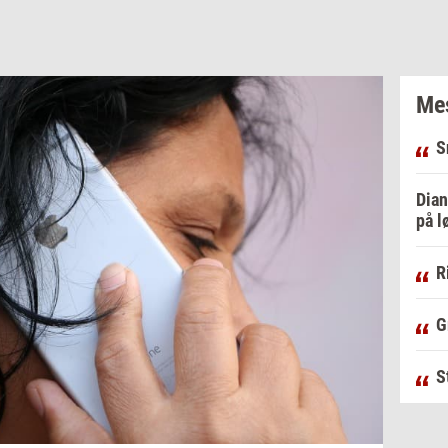
Mes
S
Dian
på l
R
G
S