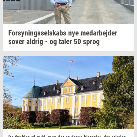
For­sy­nings­sel­skabs
nye
me­d­ar­bej­der
sover
al­drig
- og taler 50 sprog