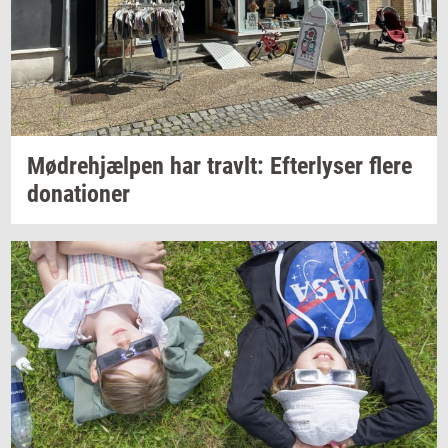
Mødre­hjæl­pen
har
travlt:
Ef­ter­ly­ser
flere
do­na­tio­ner