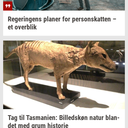
Re­ge­rin­gens
pla­ner
for
per­sonskat­ten
–
et
over­blik
Tag til
Tas­ma­ni­en:
Bil­leds­køn
natur
blan­
det
med grum
hi­sto­rie