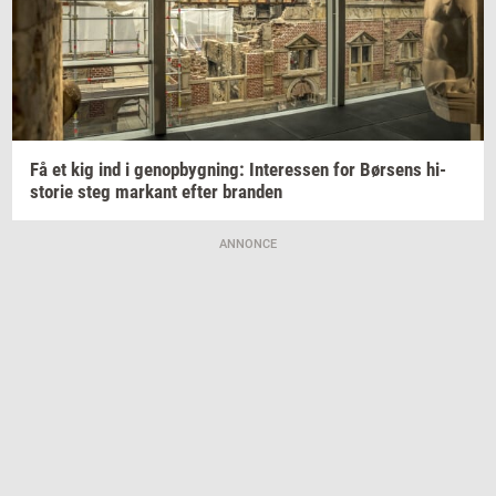
Få et kig ind i
genop­byg­ning:
In­ter­es­sen
for
Bør­sens
hi­
sto­rie
steg
mar­kant
efter
bran­den
ANNONCE