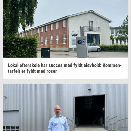
Lokal
ef­ter­sko­le
har
suc­ces
med fyldt
elev­hold:
Kom­men­
tar­felt
er fyldt med roser