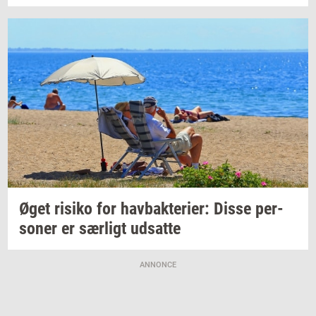
Øget
ri­si­ko
for
hav­bak­te­ri­er:
Disse
per­
so­ner
er
sær­ligt
ud­sat­te
ANNONCE