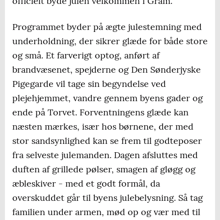
officielt byde julen velkommen i Gram.
Programmet byder på ægte julestemning med
underholdning, der sikrer glæde for både store
og små. Et farverigt optog, anført af
brandvæsenet, spejderne og Den Sønderjyske
Pigegarde vil tage sin begyndelse ved
plejehjemmet, vandre gennem byens gader og
ende på Torvet. Forventningens glæde kan
næsten mærkes, især hos børnene, der med
stor sandsynlighed kan se frem til godteposer
fra selveste julemanden. Dagen afsluttes med
duften af grillede pølser, smagen af gløgg og
æbleskiver - med et godt formål, da
overskuddet går til byens julebelysning. Så tag
familien under armen, mød op og vær med til