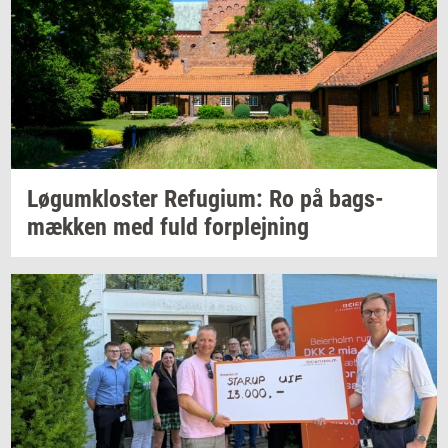
Løgum­klo­ster
Re­fu­gi­um:
Ro på
bags­
mæk­ken
med fuld
for­plej­ning