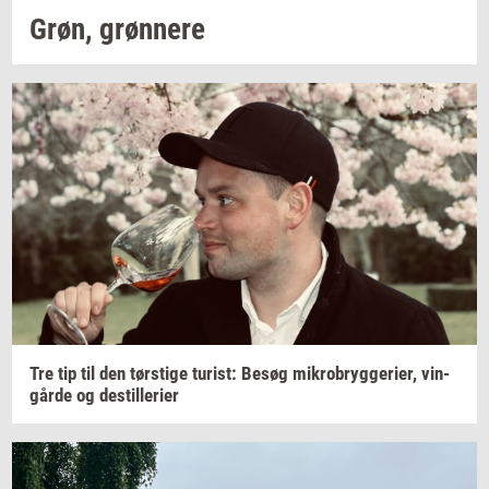
Grøn,
grøn­ne­re
Tre tip til den
tørsti­ge
turist:
Besøg
mi­kro­bryg­ge­ri­er,
vin­
går­de
og
destil­le­ri­er