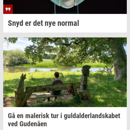
Snyd er det nye
nor­mal
Gå en
ma­le­risk
tur i
gul­dal­der­land­ska­bet
ved
Gu­denå­en