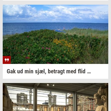
Gak ud min sjæl,
be­tragt
med flid …