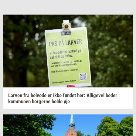
Lar­ven
fra
hel­ve­de
er ikke
fun­det
her:
Al­li­ge­vel
beder
kom­mu­nen
bor­ger­ne
holde øje