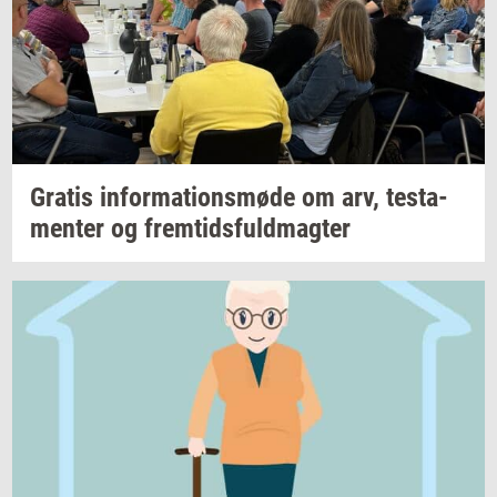
Gra­tis
in­for­ma­tions­mø­de
om arv,
te­sta­
men­ter
og
frem­tids­fuld­mag­ter