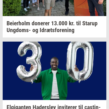
Bei­er­holm
do­ne­rer
13.000
kr. til
Starup
Ungdoms-​
og
Idræts­for­e­ning
El­gi­gan­ten
Ha­der­s­lev
in­vi­te­rer
til
ca­stin­