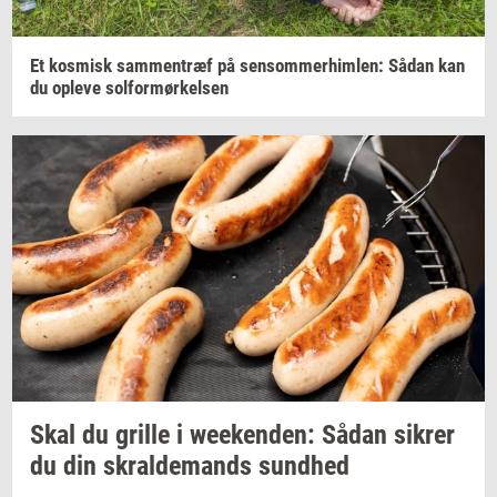
Et
kos­misk
sam­men­træf
på
sen­som­mer­him­len:
Sådan kan
du
op­le­ve
sol­for­mør­kel­sen
Skal du
gril­le
i
we­e­ken­den:
Sådan
sik­rer
du din
skral­de­mands
sund­hed