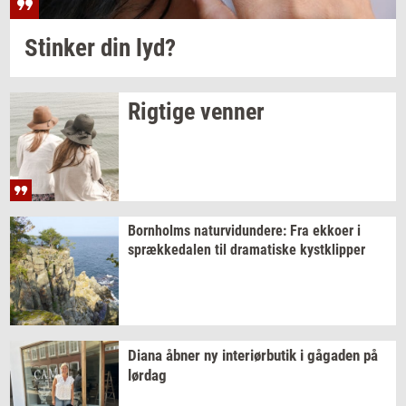
Stin­ker
din lyd?
Rig­ti­ge
ven­ner
Born­holms
na­tur­vi­dun­de­re:
Fra
ek­ko­er
i
spræk­ke­da­len
til
dra­ma­ti­ske
kyst­klip­per
Diana åbner ny
in­te­r­i­ør­bu­tik
i
gå­ga­den
på
lør­dag