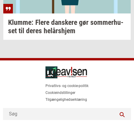
Klum­me: Flere
dan­ske­re
gør
som­mer­hu­
set
til deres
helårs­hjem
Privatlivs- og cookie-politik
Cookieindstillinger
Tilgængelighedserklæring