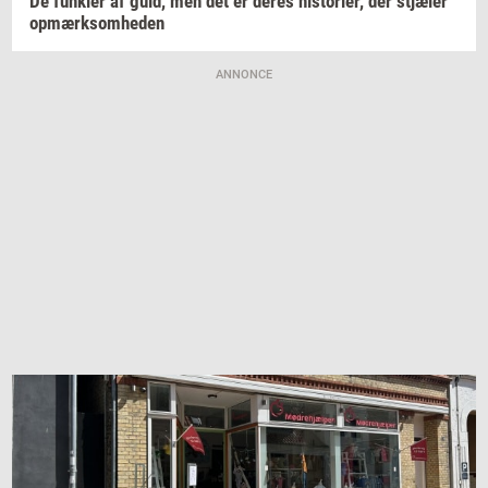
De
funk­ler
af guld, men det er deres
hi­sto­ri­er,
der
stjæ­ler
op­mærk­som­he­den
ANNONCE