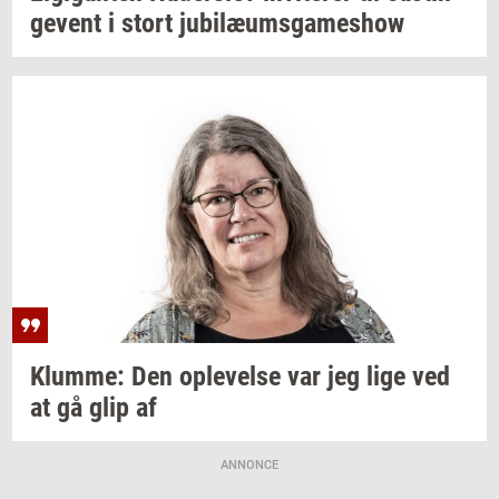
ge­vent
i stort
ju­bilæums­ga­mes­how
Klum­me:
Den
op­le­vel­se
var jeg lige ved
at gå glip af
ANNONCE